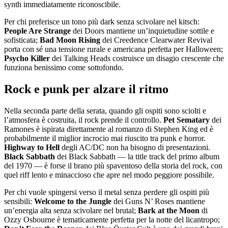
synth immediatamente riconoscibile.
Per chi preferisce un tono più dark senza scivolare nel kitsch:
People Are Strange
dei Doors mantiene un’inquietudine sottile e
sofisticata;
Bad Moon Rising
dei Creedence Clearwater Revival
porta con sé una tensione rurale e americana perfetta per Halloween;
Psycho Killer
dei Talking Heads costruisce un disagio crescente che
funziona benissimo come sottofondo.
Rock e punk per alzare il ritmo
Nella seconda parte della serata, quando gli ospiti sono sciolti e
l’atmosfera è costruita, il rock prende il controllo.
Pet Sematary
dei
Ramones è ispirata direttamente al romanzo di Stephen King ed è
probabilmente il miglior incrocio mai riuscito tra punk e horror.
Highway to Hell
degli AC/DC non ha bisogno di presentazioni.
Black Sabbath
dei Black Sabbath — la title track del primo album
del 1970 — è forse il brano più spaventoso della storia del rock, con
quel riff lento e minaccioso che apre nel modo peggiore possibile.
Per chi vuole spingersi verso il metal senza perdere gli ospiti più
sensibili:
Welcome to the Jungle
dei Guns N’ Roses mantiene
un’energia alta senza scivolare nel brutal;
Bark at the Moon
di
Ozzy Osbourne è tematicamente perfetta per la notte del licantropo;