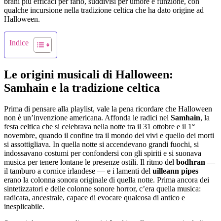
brani più efficaci per farlo, suddivisi per umore e funzione, con
qualche incursione nella tradizione celtica che ha dato origine ad
Halloween.
Indice
Le origini musicali di Halloween:
Samhain e la tradizione celtica
Prima di pensare alla playlist, vale la pena ricordare che Halloween
non è un’invenzione americana. Affonda le radici nel
Samhain
, la
festa celtica che si celebrava nella notte tra il 31 ottobre e il 1°
novembre, quando il confine tra il mondo dei vivi e quello dei morti
si assottigliava. In quella notte si accendevano grandi fuochi, si
indossavano costumi per confondersi con gli spiriti e si suonava
musica per tenere lontane le presenze ostili. Il ritmo del
bodhran
—
il tamburo a cornice irlandese — e i lamenti del
uilleann pipes
erano la colonna sonora originale di quella notte. Prima ancora dei
sintetizzatori e delle colonne sonore horror, c’era quella musica:
radicata, ancestrale, capace di evocare qualcosa di antico e
inesplicabile.