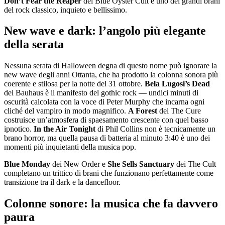
Don’t Fear the Reaper
dei Blue Öyster Cult è uno dei grandi brani
del rock classico, inquieto e bellissimo.
New wave e dark: l’angolo più elegante
della serata
Nessuna serata di Halloween degna di questo nome può ignorare la
new wave degli anni Ottanta, che ha prodotto la colonna sonora più
coerente e stilosa per la notte del 31 ottobre.
Bela Lugosi’s Dead
dei Bauhaus è il manifesto del gothic rock — undici minuti di
oscurità calcolata con la voce di Peter Murphy che incarna ogni
cliché del vampiro in modo magnifico.
A Forest
dei The Cure
costruisce un’atmosfera di spaesamento crescente con quel basso
ipnotico.
In the Air Tonight
di Phil Collins non è tecnicamente un
brano horror, ma quella pausa di batteria al minuto 3:40 è uno dei
momenti più inquietanti della musica pop.
Blue Monday
dei New Order e
She Sells Sanctuary
dei The Cult
completano un trittico di brani che funzionano perfettamente come
transizione tra il dark e la dancefloor.
Colonne sonore: la musica che fa davvero
paura