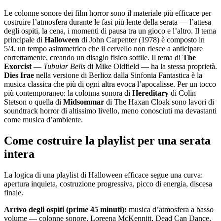
Le colonne sonore dei film horror sono il materiale più efficace per
costruire l’atmosfera durante le fasi più lente della serata — l’attesa
degli ospiti, la cena, i momenti di pausa tra un gioco e l’altro. Il tema
principale di
Halloween
di John Carpenter (1978) è composto in
5/4, un tempo asimmetrico che il cervello non riesce a anticipare
correttamente, creando un disagio fisico sottile. Il tema di
The
Exorcist
—
Tubular Bells
di Mike Oldfield — ha la stessa proprietà.
Dies Irae
nella versione di Berlioz dalla Sinfonia Fantastica è la
musica classica che più di ogni altra evoca l’apocalisse. Per un tocco
più contemporaneo: la colonna sonora di
Hereditary
di Colin
Stetson o quella di
Midsommar
di The Haxan Cloak sono lavori di
soundtrack horror di altissimo livello, meno conosciuti ma devastanti
come musica d’ambiente.
Come costruire la playlist per una serata
intera
La logica di una playlist di Halloween efficace segue una curva:
apertura inquieta, costruzione progressiva, picco di energia, discesa
finale.
Arrivo degli ospiti (prime 45 minuti):
musica d’atmosfera a basso
volume — colonne sonore, Loreena McKennitt, Dead Can Dance,