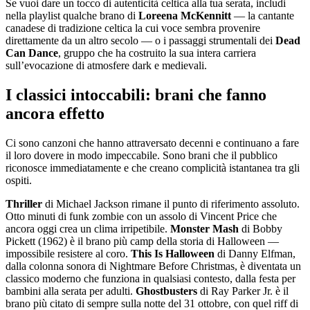
Se vuoi dare un tocco di autenticità celtica alla tua serata, includi
nella playlist qualche brano di
Loreena McKennitt
— la cantante
canadese di tradizione celtica la cui voce sembra provenire
direttamente da un altro secolo — o i passaggi strumentali dei
Dead
Can Dance
, gruppo che ha costruito la sua intera carriera
sull’evocazione di atmosfere dark e medievali.
I classici intoccabili: brani che fanno
ancora effetto
Ci sono canzoni che hanno attraversato decenni e continuano a fare
il loro dovere in modo impeccabile. Sono brani che il pubblico
riconosce immediatamente e che creano complicità istantanea tra gli
ospiti.
Thriller
di Michael Jackson rimane il punto di riferimento assoluto.
Otto minuti di funk zombie con un assolo di Vincent Price che
ancora oggi crea un clima irripetibile.
Monster Mash
di Bobby
Pickett (1962) è il brano più camp della storia di Halloween —
impossibile resistere al coro.
This Is Halloween
di Danny Elfman,
dalla colonna sonora di Nightmare Before Christmas, è diventata un
classico moderno che funziona in qualsiasi contesto, dalla festa per
bambini alla serata per adulti.
Ghostbusters
di Ray Parker Jr. è il
brano più citato di sempre sulla notte del 31 ottobre, con quel riff di