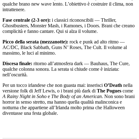
qualche brano new wave lento. L’obiettivo è costruire il clima, non
intrattenere.
Fase centrale (2-3 ore):
i classici riconoscibili — Thriller,
Ghostbusters, Monster Mash, i Ramones, i Doors. Brani che creano
complicità e fanno cantare. Qui si alza il volume.
Picco della serata (mezzanotte):
rock e punk ad alto ritmo —
AC/DC, Black Sabbath, Guns N’ Roses, The Cult. Il volume al
massimo, le luci al minimo.
Discesa finale:
ritorno all’atmosfera dark — Bauhaus, The Cure,
qualche colonna sonora. La serata si chiude come è iniziata:
nell’oscurità.
Per un tocco irlandese che non guasta mai: inserisci
O’Death
nella
versione folk di Jeff Lewis, o i brani più dark di
The Pogues
come
A Rainy Night in Soho
e
The Body of an American
. Non sono brani
horror in senso stretto, ma hanno quella qualità malinconica e
notturna che appartiene all’Irlanda molto prima che Halloween
diventasse una festa globale.