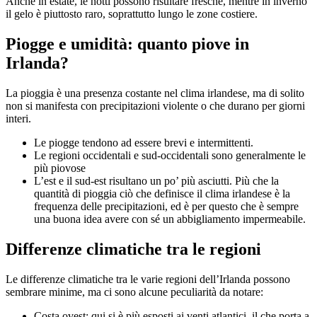
Anche in estate, le notti possono risultare fresche, mentre in inverno
il gelo è piuttosto raro, soprattutto lungo le zone costiere.
Piogge e umidità: quanto piove in
Irlanda?
La pioggia è una presenza costante nel clima irlandese, ma di solito
non si manifesta con precipitazioni violente o che durano per giorni
interi.
Le piogge tendono ad essere brevi e intermittenti.
Le regioni occidentali e sud-occidentali sono generalmente le
più piovose
L’est e il sud-est risultano un po’ più asciutti. Più che la
quantità di pioggia ciò che definisce il clima irlandese è la
frequenza delle precipitazioni, ed è per questo che è sempre
una buona idea avere con sé un abbigliamento impermeabile.
Differenze climatiche tra le regioni
Le differenze climatiche tra le varie regioni dell’Irlanda possono
sembrare minime, ma ci sono alcune peculiarità da notare:
Costa ovest: qui si è più esposti ai venti atlantici, il che porta a