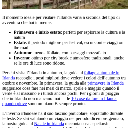
Il momento ideale per visitare l’Irlanda varia a seconda del tipo di
avventura che hai in mente:
Primavera e inizio estate
: perfetti per esplorare la cultura e la
natura
Estate
: il periodo migliore per festival, escursioni e viaggi on
the road
Autunno
: meno affollato, con paesaggi mozzafiato
Inverno
: ottimo per city break e atmosfere tradizionali, anche
se le ore di luce sono ridotte.
Per chi visita l’Irlanda in autunno, la guida al
foliage autunnale in
Irlanda
raccoglie i posti migliori dove vedere i colori dell’autunno tra
ottobre e novembre. In primavera, la guida alla
primavera in Irlanda
suggerisce cosa fare nei mesi di marzo, aprile e maggio quando il
verde è al massimo e i turisti ancora pochi. Per i giorni di pioggia —
che in Irlanda non mancano mai — le
10 cose da fare in Irlanda
quando piove
sono un piano B sempre pronto.
L’inverno irlandese ha il suo fascino particolare, soprattutto durante
le feste. Se stai valutando un viaggio nel periodo dicembre-gennaio,
la nostra guida al
Natale in Irlanda
racconta cosa aspettarsi: