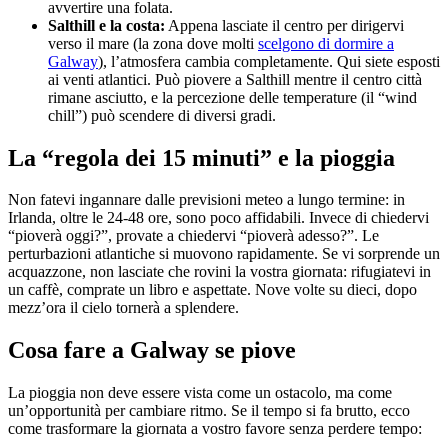
avvertire una folata.
Salthill e la costa:
Appena lasciate il centro per dirigervi
verso il mare (la zona dove molti
scelgono di dormire a
Galway
), l’atmosfera cambia completamente. Qui siete esposti
ai venti atlantici. Può piovere a Salthill mentre il centro città
rimane asciutto, e la percezione delle temperature (il “wind
chill”) può scendere di diversi gradi.
La
“
regola dei 15 minuti
”
e la pioggia
Non fatevi ingannare dalle previsioni meteo a lungo termine: in
Irlanda, oltre le 24-48 ore, sono poco affidabili. Invece di chiedervi
“pioverà oggi?”, provate a chiedervi “pioverà adesso?”. Le
perturbazioni atlantiche si muovono rapidamente. Se vi sorprende un
acquazzone, non lasciate che rovini la vostra giornata: rifugiatevi in
un caffè, comprate un libro e aspettate. Nove volte su dieci, dopo
mezz’ora il cielo tornerà a splendere.
Cosa fare a Galway se piove
La pioggia non deve essere vista come un ostacolo, ma come
un’opportunità per cambiare ritmo. Se il tempo si fa brutto, ecco
come trasformare la giornata a vostro favore senza perdere tempo: