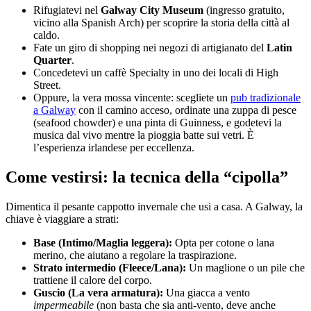
Rifugiatevi nel
Galway City Museum
(ingresso gratuito,
vicino alla Spanish Arch) per scoprire la storia della città al
caldo.
Fate un giro di shopping nei negozi di artigianato del
Latin
Quarter
.
Concedetevi un caffè Specialty in uno dei locali di High
Street.
Oppure, la vera mossa vincente: scegliete un
pub tradizionale
a Galway
con il camino acceso, ordinate una zuppa di pesce
(seafood chowder) e una pinta di Guinness, e godetevi la
musica dal vivo mentre la pioggia batte sui vetri. È
l’esperienza irlandese per eccellenza.
Come vestirsi: la tecnica della
“
cipolla
”
Dimentica il pesante cappotto invernale che usi a casa. A Galway, la
chiave è viaggiare a strati:
Base (Intimo/Maglia leggera):
Opta per cotone o lana
merino, che aiutano a regolare la traspirazione.
Strato intermedio (Fleece/Lana):
Un maglione o un pile che
trattiene il calore del corpo.
Guscio (La vera armatura):
Una giacca a vento
impermeabile
(non basta che sia anti-vento, deve anche