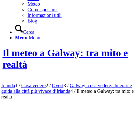
Meteo
Come spostarsi
Informazioni utili
Blog
Cerca
Menu
Menu
Il meteo a Galway: tra mito e
realtà
Irlanda
1
/
Cosa vedere
2
/
Ovest
3
/
Galway: cosa vedere, itinerari e
guida alla città più vivace d’Irlanda
4
/
Il meteo a Galway: tra mito e
realtà