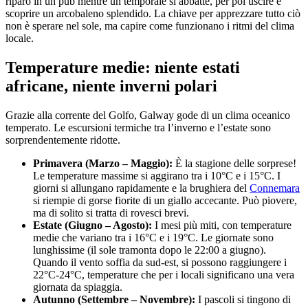
riparo in un pub mentre un temporale si abbatte, per poi uscire e
scoprire un arcobaleno splendido. La chiave per apprezzare tutto ciò
non è sperare nel sole, ma capire come funzionano i ritmi del clima
locale.
Temperature medie: niente estati
africane, niente inverni polari
Grazie alla corrente del Golfo, Galway gode di un clima oceanico
temperato. Le escursioni termiche tra l’inverno e l’estate sono
sorprendentemente ridotte.
Primavera (Marzo – Maggio):
È la stagione delle sorprese!
Le temperature massime si aggirano tra i 10°C e i 15°C. I
giorni si allungano rapidamente e la brughiera del
Connemara
si riempie di gorse fiorite di un giallo accecante. Può piovere,
ma di solito si tratta di rovesci brevi.
Estate (Giugno – Agosto):
I mesi più miti, con temperature
medie che variano tra i 16°C e i 19°C. Le giornate sono
lunghissime (il sole tramonta dopo le 22:00 a giugno).
Quando il vento soffia da sud-est, si possono raggiungere i
22°C-24°C, temperature che per i locali significano una vera
giornata da spiaggia.
Autunno (Settembre – Novembre):
I pascoli si tingono di