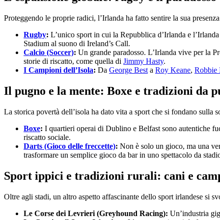
Proteggendo le proprie radici, l’Irlanda ha fatto sentire la sua presen
Rugby
:
L’unico sport in cui la Repubblica d’Irlanda e l’Irlan
Stadium al suono di Ireland’s Call.
Calcio (Soccer)
:
Un grande paradosso. L’Irlanda vive per la Pr
storie di riscatto, come quella di
Jimmy Hasty
.
I Campioni dell’Isola
:
Da
George Best
a
Roy Keane
,
Robbie
Il pugno e la mente: Boxe e tradizioni da 
La storica povertà dell’isola ha dato vita a sport che si fondano sulla
Boxe
:
I quartieri operai di Dublino e Belfast sono autentiche fu
riscatto sociale.
Darts (Gioco delle freccette)
:
Non è solo un gioco, ma una vera 
trasformare un semplice gioco da bar in uno spettacolo da stadi
Sport ippici e tradizioni rurali: cani e cam
Oltre agli stadi, un altro aspetto affascinante dello sport irlandese si s
Le Corse dei Levrieri (Greyhound Racing):
Un’industria gig