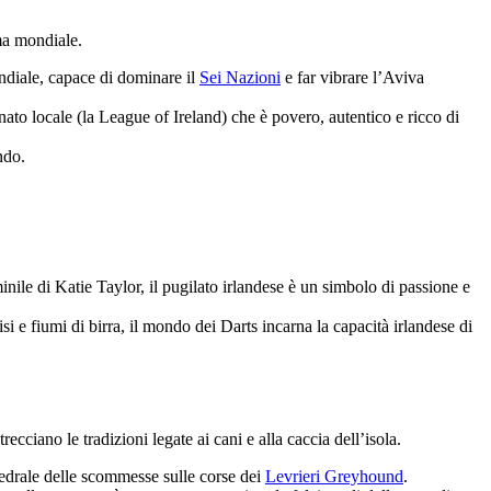
ama mondiale.
ndiale, capace di dominare il
Sei Nazioni
e far vibrare l’Aviva
o locale (la League of Ireland) che è povero, autentico e ricco di
ndo.
ile di Katie Taylor, il pugilato irlandese è un simbolo di passione e
 e fiumi di birra, il mondo dei Darts incarna la capacità irlandese di
ecciano le tradizioni legate ai cani e alla caccia dell’isola.
tedrale delle scommesse sulle corse dei
Levrieri Greyhound
.