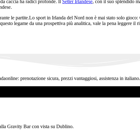
da caccia ha radici profonde. Il
Setter Irlandese
, con il suo splendido ma
andese.
ante le partite.Lo sport in Irlanda del Nord non è mai stato solo gioco:
 questo legame da una prospettiva più analitica, vale la pena leggere il ri
ndaonline: prenotazione sicura, prezzi vantaggiosi, assistenza in italiano
 alla Gravity Bar con vista su Dublino.