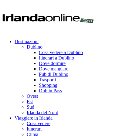
Destinazioni
Dublino
Cosa vedere a Dublino
Itinerari a Dublino
Dove dormire
Dove mangiare
Pub di Dublino
Trasporti
Shopping
Dublin Pass
Ovest
Est
Sud
Irlanda del Nord
Viaggiare in Irlanda
Cosa vedere
Itinerari
Clima