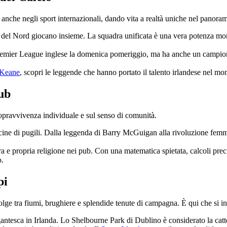
za anche negli sport internazionali, dando vita a realtà uniche nel panor
da del Nord giocano insieme. La squadra unificata è una vera potenza mo
emier League inglese la domenica pomeriggio, ma ha anche un campionat
 Keane
, scopri le leggende che hanno portato il talento irlandese nel mo
pub
 sopravvivenza individuale e sul senso di comunità.
cine di pugili. Dalla leggenda di Barry McGuigan alla rivoluzione femmin
e propria religione nei pub. Con una matematica spietata, calcoli precisi
o.
pi
volge tra fiumi, brughiere e splendide tenute di campagna. È qui che si intr
antesca in Irlanda. Lo Shelbourne Park di Dublino è considerato la cat