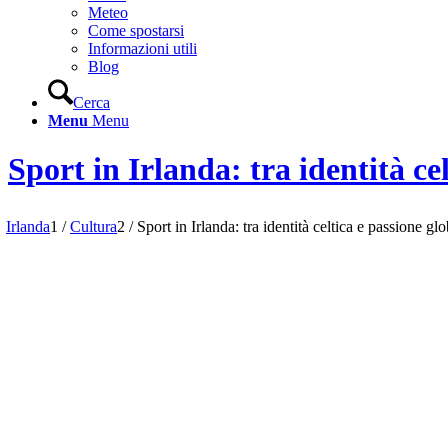
Meteo
Come spostarsi
Informazioni utili
Blog
Cerca
Menu
Menu
Sport in Irlanda: tra identità ce
Irlanda
1
/
Cultura
2
/
Sport in Irlanda: tra identità celtica e passione gl