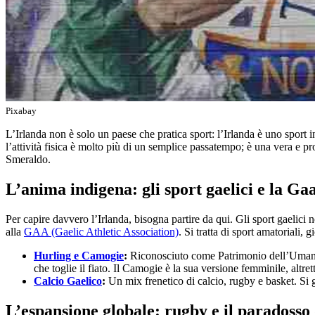
Pixabay
L’Irlanda non è solo un paese che pratica sport: l’Irlanda è uno sport in
l’attività fisica è molto più di un semplice passatempo; è una vera e pr
Smeraldo.
L’anima indigena: gli sport gaelici e la Ga
Per capire davvero l’Irlanda, bisogna partire da qui. Gli sport gaelici
alla
GAA (Gaelic Athletic Association)
. Si tratta di sport amatoriali, 
Hurling e Camogie
:
Riconosciuto come Patrimonio dell’Umanit
che toglie il fiato. Il Camogie è la sua versione femminile, altret
Calcio Gaelico
:
Un mix frenetico di calcio, rugby e basket. Si 
L’espansione globale: rugby e il paradosso 