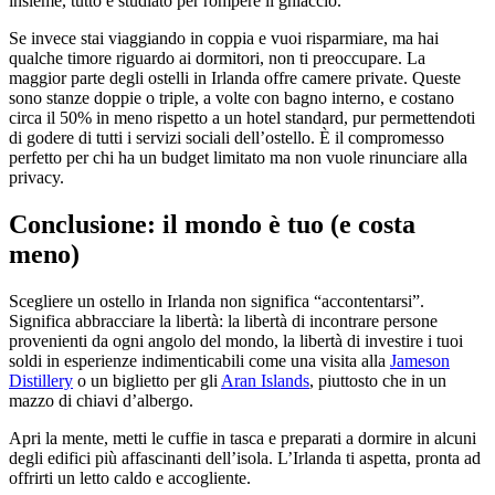
insieme, tutto è studiato per rompere il ghiaccio.
Se invece stai viaggiando in coppia e vuoi risparmiare, ma hai
qualche timore riguardo ai dormitori, non ti preoccupare. La
maggior parte degli ostelli in Irlanda offre camere private. Queste
sono stanze doppie o triple, a volte con bagno interno, e costano
circa il 50% in meno rispetto a un hotel standard, pur permettendoti
di godere di tutti i servizi sociali dell’ostello. È il compromesso
perfetto per chi ha un budget limitato ma non vuole rinunciare alla
privacy.
Conclusione: il mondo è tuo (e costa
meno)
Scegliere un ostello in Irlanda non significa “accontentarsi”.
Significa abbracciare la libertà: la libertà di incontrare persone
provenienti da ogni angolo del mondo, la libertà di investire i tuoi
soldi in esperienze indimenticabili come una visita alla
Jameson
Distillery
o un biglietto per gli
Aran Islands
, piuttosto che in un
mazzo di chiavi d’albergo.
Apri la mente, metti le cuffie in tasca e preparati a dormire in alcuni
degli edifici più affascinanti dell’isola. L’Irlanda ti aspetta, pronta ad
offrirti un letto caldo e accogliente.