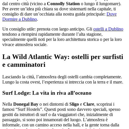
dal centro città (vicino a
Connolly Station
o lungo il lungomare).
Per avere un’idea più chiara su dove sistemarti nella capitale, ti
consiglio di dare un’occhiata alla nostra guida principale:
Dove
Dormire a Dublino
.
Un consiglio utile: prenota con largo anticipo. Gli
ostelli a Dublino
tendono a riempirsi rapidamente durante l’alta stagione,
specialmente quelli noti per la loro architettura storica o per la loro
vivace atmosfera sociale.
La Wild Atlantic Way: ostelli per surfisti
e camminatori
Lasciando la città, l’atmosfera degli ostelli cambia completamente.
Lungo la costa ovest, l’esperienza si intreccia con la terra e il mare.
Surf Lodge: La vita in riva all’oceano
Nella
Donegal Bay
o nei dintorni di
Sligo
e
Clare
, scoprirai i
famosi “Surf Hostels”. Questi posti sono davvero speciali, spesso
gestiti da istruttori di surf o da viaggiatori che, inizialmente di
passaggio, si sono poi innamorati del luogo. L’atmosfera è
informale, con un camino acceso nella hall, e la gente torna dalla