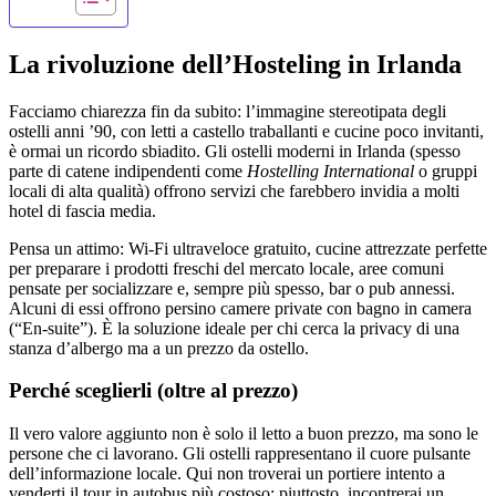
La rivoluzione dell’Hosteling in Irlanda
Facciamo chiarezza fin da subito: l’immagine stereotipata degli
ostelli anni ’90, con letti a castello traballanti e cucine poco invitanti,
è ormai un ricordo sbiadito. Gli ostelli moderni in Irlanda (spesso
parte di catene indipendenti come
Hostelling International
o gruppi
locali di alta qualità) offrono servizi che farebbero invidia a molti
hotel di fascia media.
Pensa un attimo: Wi-Fi ultraveloce gratuito, cucine attrezzate perfette
per preparare i prodotti freschi del mercato locale, aree comuni
pensate per socializzare e, sempre più spesso, bar o pub annessi.
Alcuni di essi offrono persino camere private con bagno in camera
(“En-suite”). È la soluzione ideale per chi cerca la privacy di una
stanza d’albergo ma a un prezzo da ostello.
Perché sceglierli (oltre al prezzo)
Il vero valore aggiunto non è solo il letto a buon prezzo, ma sono le
persone che ci lavorano. Gli ostelli rappresentano il cuore pulsante
dell’informazione locale. Qui non troverai un portiere intento a
venderti il tour in autobus più costoso; piuttosto, incontrerai un