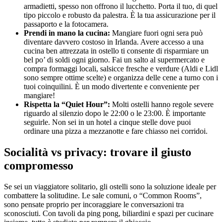
armadietti, spesso non offrono il lucchetto. Porta il tuo, di quel
tipo piccolo e robusto da palestra. È la tua assicurazione per il
passaporto e la fotocamera.
Prendi in mano la cucina:
Mangiare fuori ogni sera può
diventare davvero costoso in Irlanda. Avere accesso a una
cucina ben attrezzata in ostello ti consente di risparmiare un
bel po’ di soldi ogni giorno. Fai un salto al supermercato e
compra formaggi locali, salsicce fresche e verdure (Aldi e Lidl
sono sempre ottime scelte) e organizza delle cene a turno con i
tuoi coinquilini. È un modo divertente e conveniente per
mangiare!
Rispetta la “Quiet Hour”:
Molti ostelli hanno regole severe
riguardo al silenzio dopo le 22:00 o le 23:00. È importante
seguirle. Non sei in un hotel a cinque stelle dove puoi
ordinare una pizza a mezzanotte e fare chiasso nei corridoi.
Socialità vs privacy: trovare il giusto
compromesso
Se sei un viaggiatore solitario, gli ostelli sono la soluzione ideale per
combattere la solitudine. Le sale comuni, o “Common Rooms”,
sono pensate proprio per incoraggiare le conversazioni tra
sconosciuti. Con tavoli da ping pong, biliardini e spazi per cucinare