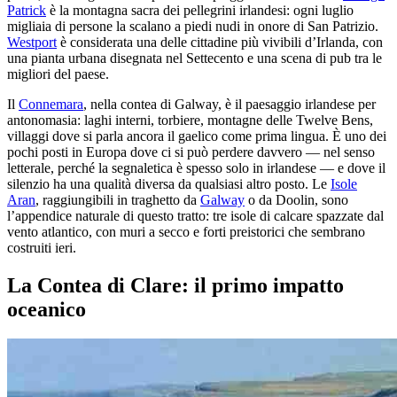
Patrick
è la montagna sacra dei pellegrini irlandesi: ogni luglio
migliaia di persone la scalano a piedi nudi in onore di San Patrizio.
Westport
è considerata una delle cittadine più vivibili d’Irlanda, con
una pianta urbana disegnata nel Settecento e una scena di pub tra le
migliori del paese.
Il
Connemara
, nella contea di Galway, è il paesaggio irlandese per
antonomasia: laghi interni, torbiere, montagne delle Twelve Bens,
villaggi dove si parla ancora il gaelico come prima lingua. È uno dei
pochi posti in Europa dove ci si può perdere davvero — nel senso
letterale, perché la segnaletica è spesso solo in irlandese — e dove il
silenzio ha una qualità diversa da qualsiasi altro posto. Le
Isole
Aran
, raggiungibili in traghetto da
Galway
o da Doolin, sono
l’appendice naturale di questo tratto: tre isole di calcare spazzate dal
vento atlantico, con muri a secco e forti preistorici che sembrano
costruiti ieri.
La Contea di Clare: il primo impatto
oceanico