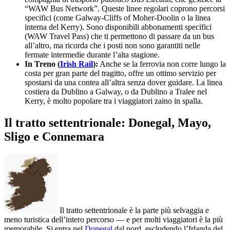
“WAW Bus Network”. Queste linee regolari coprono percorsi
specifici (come Galway-Cliffs of Moher-Doolin o la linea
interna del Kerry). Sono disponibili abbonamenti specifici
(WAW Travel Pass) che ti permettono di passare da un bus
all’altro, ma ricorda che i posti non sono garantiti nelle
fermate intermedie durante l’alta stagione.
In Treno (
Irish Rail
):
Anche se la ferrovia non corre lungo la
costa per gran parte del tragitto, offre un ottimo servizio per
spostarsi da una contea all’altra senza dover guidare. La linea
costiera da Dublino a Galway, o da Dublino a Tralee nel
Kerry, è molto popolare tra i viaggiatori zaino in spalla.
Il tratto settentrionale: Donegal, Mayo,
Sligo e Connemara
Il tratto settentrionale è la parte più selvaggia e
meno turistica dell’intero percorso — e per molti viaggiatori è la più
memorabile. Si entra nel
Donegal
dal nord, escludendo l’Irlanda del