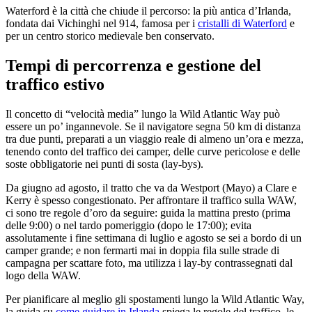
Waterford è la città che chiude il percorso: la più antica d’Irlanda,
fondata dai Vichinghi nel 914, famosa per i
cristalli di Waterford
e
per un centro storico medievale ben conservato.
Tempi di percorrenza e gestione del
traffico estivo
Il concetto di “velocità media” lungo la Wild Atlantic Way può
essere un po’ ingannevole. Se il navigatore segna 50 km di distanza
tra due punti, preparati a un viaggio reale di almeno un’ora e mezza,
tenendo conto del traffico dei camper, delle curve pericolose e delle
soste obbligatorie nei punti di sosta (lay-bys).
Da giugno ad agosto, il tratto che va da Westport (Mayo) a Clare e
Kerry è spesso congestionato. Per affrontare il traffico sulla WAW,
ci sono tre regole d’oro da seguire: guida la mattina presto (prima
delle 9:00) o nel tardo pomeriggio (dopo le 17:00); evita
assolutamente i fine settimana di luglio e agosto se sei a bordo di un
camper grande; e non fermarti mai in doppia fila sulle strade di
campagna per scattare foto, ma utilizza i lay-by contrassegnati dal
logo della WAW.
Per pianificare al meglio gli spostamenti lungo la Wild Atlantic Way,
la guida su
come guidare in Irlanda
spiega le regole del traffico, le