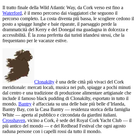
Il tratto finale della Wild Atlantic Way, da Cork verso est fino a
Waterford
, è il meno percorso dai viaggiatori che seguono il
percorso completo. La costa diventa più bassa, le scogliere cedono il
posto a spiagge lunghe e baie riparate, il paesaggio perde la
drammaticità del Kerry e del Donegal ma guadagna in dolcezza e
accessibilità. È la zona preferita dai turisti irlandesi stessi, che la
frequentano per le vacanze estive.
Clonakilty
è una delle città più vivaci del Cork
meridionale: mercati locali, musica nei pub, spiagge a pochi minuti
dal centro e una tradizione di produzione alimentare artigianale che
include il famoso black pudding di Clonakilty, esportato in tutto il
mondo.
Bantry
è affacciata su una delle baie più belle d’Irlanda,
Bantry Bay, con la Casa Bantry — residenza storica della famiglia
White — aperta al pubblico e circondata da giardini italiani.
Crosshaven
, vicino a Cork, è sede del Royal Cork Yacht Club — il
più antico del mondo — e del Redhead Festival che ogni agosto
raduna persone con i capelli rossi da tutto il mondo.