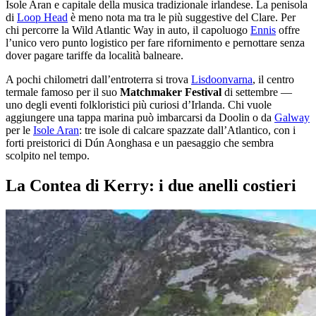
Isole Aran e capitale della musica tradizionale irlandese. La penisola
di
Loop Head
è meno nota ma tra le più suggestive del Clare. Per
chi percorre la Wild Atlantic Way in auto, il capoluogo
Ennis
offre
l’unico vero punto logistico per fare rifornimento e pernottare senza
dover pagare tariffe da località balneare.
A pochi chilometri dall’entroterra si trova
Lisdoonvarna
, il centro
termale famoso per il suo
Matchmaker Festival
di settembre —
uno degli eventi folkloristici più curiosi d’Irlanda. Chi vuole
aggiungere una tappa marina può imbarcarsi da Doolin o da
Galway
per le
Isole Aran
: tre isole di calcare spazzate dall’Atlantico, con i
forti preistorici di Dún Aonghasa e un paesaggio che sembra
scolpito nel tempo.
La Contea di Kerry: i due anelli costieri