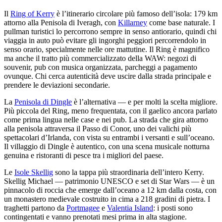
Il
Ring of Kerry
è l’itinerario circolare più famoso dell’isola: 179 km
attorno alla Penisola di Iveragh, con
Killarney
come base naturale. I
pullman turistici lo percorrono sempre in senso antiorario, quindi chi
viaggia in auto può evitare gli ingorghi peggiori percorrendolo in
senso orario, specialmente nelle ore mattutine. Il Ring è magnifico
ma anche il tratto più commercializzato della WAW: negozi di
souvenir, pub con musica organizzata, parcheggi a pagamento
ovunque. Chi cerca autenticità deve uscire dalla strada principale e
prendere le deviazioni secondarie.
La
Penisola di Dingle
è l’alternativa — e per molti la scelta migliore.
Più piccola del Ring, meno frequentata, con il gaelico ancora parlato
come prima lingua nelle case e nei pub. La strada che gira attorno
alla penisola attraversa il Passo di Conor, uno dei valichi più
spettacolari d’Irlanda, con vista su entrambi i versanti e sull’oceano.
Il villaggio di Dingle è autentico, con una scena musicale notturna
genuina e ristoranti di pesce tra i migliori del paese.
Le
Isole Skellig
sono la tappa più straordinaria dell’intero Kerry.
Skellig Michael — patrimonio UNESCO e set di Star Wars — è un
pinnacolo di roccia che emerge dall’oceano a 12 km dalla costa, con
un monastero medievale costruito in cima a 218 gradini di pietra. I
traghetti partono da
Portmagee
e
Valentia Island
: i posti sono
contingentati e vanno prenotati mesi prima in alta stagione.