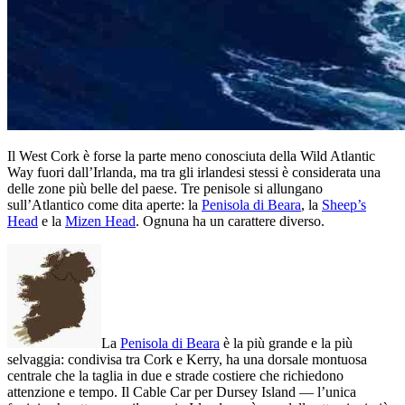
Il West Cork è forse la parte meno conosciuta della Wild Atlantic
Way fuori dall’Irlanda, ma tra gli irlandesi stessi è considerata una
delle zone più belle del paese. Tre penisole si allungano
sull’Atlantico come dita aperte: la
Penisola di Beara
, la
Sheep’s
Head
e la
Mizen Head
. Ognuna ha un carattere diverso.
La
Penisola di Beara
è la più grande e la più
selvaggia: condivisa tra Cork e Kerry, ha una dorsale montuosa
centrale che la taglia in due e strade costiere che richiedono
attenzione e tempo. Il Cable Car per Dursey Island — l’unica