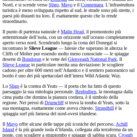
Nord, e si scende verso
Sligo
,
Mayo
e il
Connemara
. L’infrastruttura
turistica è meno sviluppata rispetto al sud, le strade sono più strette, i
paesi più distanti tra loro. È esattamente questo che lo rende
straordinario.
Il punto di partenza naturale è
Malin Head
, il promontorio più
settentrionale dell’isola, con un orizzonte sull’oceano completamente
aperto verso nord. Scendendo lungo la costa del Donegal si
incontrano le
Slieve League
— falesie che superano in altezza le
Cliffs of Moher pur essendo molto meno conosciute — le spiagge
deserte di
Bundoran
e le vette del
Glenveagh National Park
. Il
Slieve League
in particolare merita una deviazione: le scogliere
cadono per oltre 600 metri nell’Atlantico e il sentiero panoramico sul
bordo è uno dei più spettacolari dell’intera Wild Atlantic Way.
Lo
Sligo
è la contea di Yeats — il poeta che ha fatto di questo
paesaggio la sua mitologia personale.
Benbulben
, la montagna dalla
cima piatta che domina la pianura costiera, è il simbolo della
regione. Nei pressi di
Drumcliff
si trova la tomba di Yeats, sotto la
sua montagna, esattamente come aveva chiesto.
Strandhill
è la
spiaggia surf più famosa del nord-ovest irlandese.
Il
Mayo
offre alcune delle tappe più iconiche del percorso.
Achill
Island
è la più grande isola d’Irlanda, collegata alla terraferma da un
ponte, con scogliere a strapiombo e spiagge di sabbia scura.
Croagh