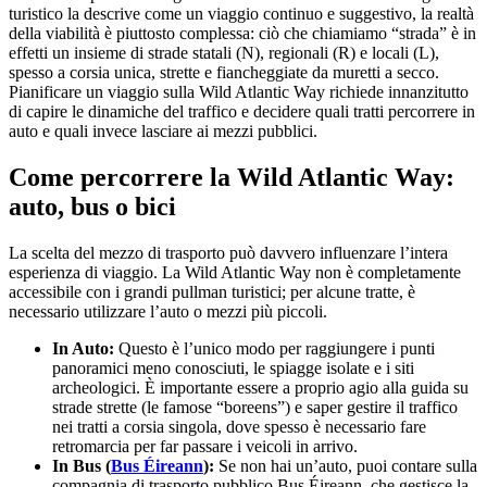
turistico la descrive come un viaggio continuo e suggestivo, la realtà
della viabilità è piuttosto complessa: ciò che chiamiamo “strada” è in
effetti un insieme di strade statali (N), regionali (R) e locali (L),
spesso a corsia unica, strette e fiancheggiate da muretti a secco.
Pianificare un viaggio sulla Wild Atlantic Way richiede innanzitutto
di capire le dinamiche del traffico e decidere quali tratti percorrere in
auto e quali invece lasciare ai mezzi pubblici.
Come percorrere la Wild Atlantic Way:
auto, bus o bici
La scelta del mezzo di trasporto può davvero influenzare l’intera
esperienza di viaggio. La Wild Atlantic Way non è completamente
accessibile con i grandi pullman turistici; per alcune tratte, è
necessario utilizzare l’auto o mezzi più piccoli.
In Auto:
Questo è l’unico modo per raggiungere i punti
panoramici meno conosciuti, le spiagge isolate e i siti
archeologici. È importante essere a proprio agio alla guida su
strade strette (le famose “boreens”) e saper gestire il traffico
nei tratti a corsia singola, dove spesso è necessario fare
retromarcia per far passare i veicoli in arrivo.
In Bus (
Bus Éireann
):
Se non hai un’auto, puoi contare sulla
compagnia di trasporto pubblico Bus Éireann, che gestisce la