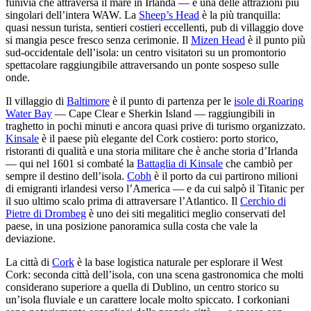
funivia che attraversa il mare in Irlanda — è una delle attrazioni più
singolari dell’intera WAW. La
Sheep’s Head
è la più tranquilla:
quasi nessun turista, sentieri costieri eccellenti, pub di villaggio dove
si mangia pesce fresco senza cerimonie. Il
Mizen Head
è il punto più
sud-occidentale dell’isola: un centro visitatori su un promontorio
spettacolare raggiungibile attraversando un ponte sospeso sulle
onde.
Il villaggio di
Baltimore
è il punto di partenza per le
isole di Roaring
Water Bay
— Cape Clear e Sherkin Island — raggiungibili in
traghetto in pochi minuti e ancora quasi prive di turismo organizzato.
Kinsale
è il paese più elegante del Cork costiero: porto storico,
ristoranti di qualità e una storia militare che è anche storia d’Irlanda
— qui nel 1601 si combaté la
Battaglia di Kinsale
che cambiò per
sempre il destino dell’isola.
Cobh
è il porto da cui partirono milioni
di emigranti irlandesi verso l’America — e da cui salpò il Titanic per
il suo ultimo scalo prima di attraversare l’Atlantico. Il
Cerchio di
Pietre di Drombeg
è uno dei siti megalitici meglio conservati del
paese, in una posizione panoramica sulla costa che vale la
deviazione.
La città di
Cork
è la base logistica naturale per esplorare il West
Cork: seconda città dell’isola, con una scena gastronomica che molti
considerano superiore a quella di Dublino, un centro storico su
un’isola fluviale e un carattere locale molto spiccato. I corkoniani