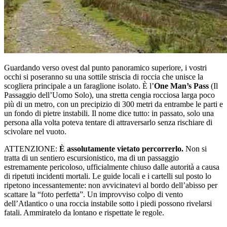
Guardando verso ovest dal punto panoramico superiore, i vostri
occhi si poseranno su una sottile striscia di roccia che unisce la
scogliera principale a un faraglione isolato. È l’
One Man’s Pass
(Il
Passaggio dell’Uomo Solo), una stretta cengia rocciosa larga poco
più di un metro, con un precipizio di 300 metri da entrambe le parti e
un fondo di pietre instabili. Il nome dice tutto: in passato, solo una
persona alla volta poteva tentare di attraversarlo senza rischiare di
scivolare nel vuoto.
ATTENZIONE:
È assolutamente vietato percorrerlo.
Non si
tratta di un sentiero escursionistico, ma di un passaggio
estremamente pericoloso, ufficialmente chiuso dalle autorità a causa
di ripetuti incidenti mortali. Le guide locali e i cartelli sul posto lo
ripetono incessantemente: non avvicinatevi al bordo dell’abisso per
scattare la “foto perfetta”. Un improvviso colpo di vento
dell’Atlantico o una roccia instabile sotto i piedi possono rivelarsi
fatali. Ammiratelo da lontano e rispettate le regole.