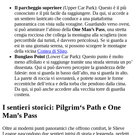
Il parcheggio superiore
(Upper Car Park): Questo è il più
conosciuto e il più facile da raggiungere. Da qui, si accede a
un sentiero lastricato che conduce a una piattaforma
panoramica con vista sulla voragine. Guardando verso ovest,
si può ammirare l’abisso della
One Man’s Pass
, una stretta
cengia rocciosa che collega la montagna alla scogliera (non
percorribile dai turisti, è davvero pericolosa). Se si guarda a
est in una giornata serena, si possono scorgere le montagne
della vicina
Contea di Sligo
.
Bunglass Point
(Lower Car Park): Questo punto è molto
meno affollato e si raggiunge tramite una strada sterrata un po’
dissestata. Qui si può davvero percepire la grandezza delle
falesie: non si guarda in basso dall’alto, ma si guarda in alto.
La parete di roccia vi sovrasterà, e potrete notare le forme
eccentriche dell’erica e della torba che pendono dalla cima.
Da qui, si può anche accedere alla vecchia torre di guardia
costiera.
I sentieri storici: Pilgrim‘s Path e One
Man’s Pass
Oltre ai moderni punti panoramici che offrono comfort, le Slieve
League nascondono due sentieri intrisi di storia e leggenda, perfetti