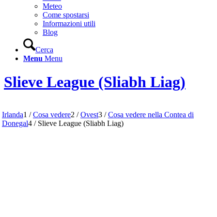
Meteo
Come spostarsi
Informazioni utili
Blog
Cerca
Menu
Menu
Slieve League (Sliabh Liag)
Irlanda
1
/
Cosa vedere
2
/
Ovest
3
/
Cosa vedere nella Contea di
Donegal
4
/
Slieve League (Sliabh Liag)