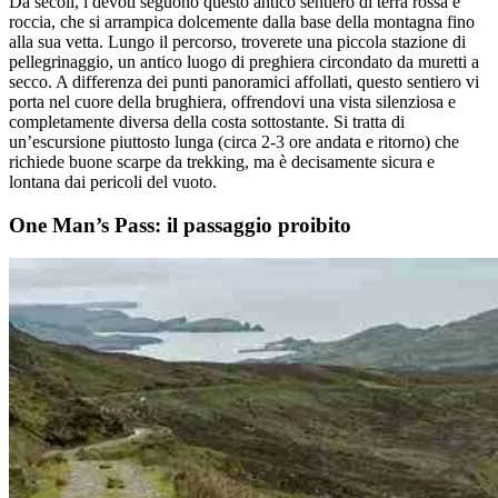
Da secoli, i devoti seguono questo antico sentiero di terra rossa e
roccia, che si arrampica dolcemente dalla base della montagna fino
alla sua vetta. Lungo il percorso, troverete una piccola stazione di
pellegrinaggio, un antico luogo di preghiera circondato da muretti a
secco. A differenza dei punti panoramici affollati, questo sentiero vi
porta nel cuore della brughiera, offrendovi una vista silenziosa e
completamente diversa della costa sottostante. Si tratta di
un’escursione piuttosto lunga (circa 2-3 ore andata e ritorno) che
richiede buone scarpe da trekking, ma è decisamente sicura e
lontana dai pericoli del vuoto.
One Man’s Pass: il passaggio proibito