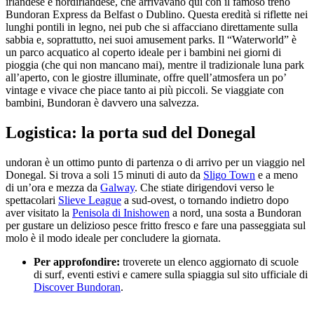
irlandese e nordirlandese, che arrivavano qui con il famoso treno
Bundoran Express da Belfast o Dublino. Questa eredità si riflette nei
lunghi pontili in legno, nei pub che si affacciano direttamente sulla
sabbia e, soprattutto, nei suoi amusement parks. Il “Waterworld” è
un parco acquatico al coperto ideale per i bambini nei giorni di
pioggia (che qui non mancano mai), mentre il tradizionale luna park
all’aperto, con le giostre illuminate, offre quell’atmosfera un po’
vintage e vivace che piace tanto ai più piccoli. Se viaggiate con
bambini, Bundoran è davvero una salvezza.
Logistica: la porta sud del Donegal
undoran è un ottimo punto di partenza o di arrivo per un viaggio nel
Donegal. Si trova a soli 15 minuti di auto da
Sligo Town
e a meno
di un’ora e mezza da
Galway
. Che stiate dirigendovi verso le
spettacolari
Slieve League
a sud-ovest, o tornando indietro dopo
aver visitato la
Penisola di Inishowen
a nord, una sosta a Bundoran
per gustare un delizioso pesce fritto fresco e fare una passeggiata sul
molo è il modo ideale per concludere la giornata.
Per approfondire:
troverete un elenco aggiornato di scuole
di surf, eventi estivi e camere sulla spiaggia sul sito ufficiale di
Discover Bundoran
.