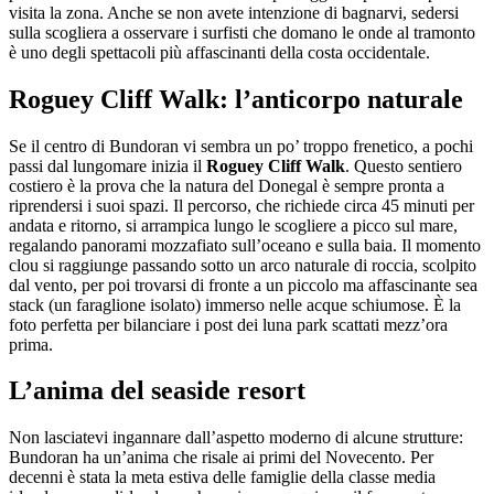
visita la zona. Anche se non avete intenzione di bagnarvi, sedersi
sulla scogliera a osservare i surfisti che domano le onde al tramonto
è uno degli spettacoli più affascinanti della costa occidentale.
Roguey Cliff Walk: l’anticorpo naturale
Se il centro di Bundoran vi sembra un po’ troppo frenetico, a pochi
passi dal lungomare inizia il
Roguey Cliff Walk
. Questo sentiero
costiero è la prova che la natura del Donegal è sempre pronta a
riprendersi i suoi spazi. Il percorso, che richiede circa 45 minuti per
andata e ritorno, si arrampica lungo le scogliere a picco sul mare,
regalando panorami mozzafiato sull’oceano e sulla baia. Il momento
clou si raggiunge passando sotto un arco naturale di roccia, scolpito
dal vento, per poi trovarsi di fronte a un piccolo ma affascinante sea
stack (un faraglione isolato) immerso nelle acque schiumose. È la
foto perfetta per bilanciare i post dei luna park scattati mezz’ora
prima.
L’anima del seaside resort
Non lasciatevi ingannare dall’aspetto moderno di alcune strutture:
Bundoran ha un’anima che risale ai primi del Novecento. Per
decenni è stata la meta estiva delle famiglie della classe media