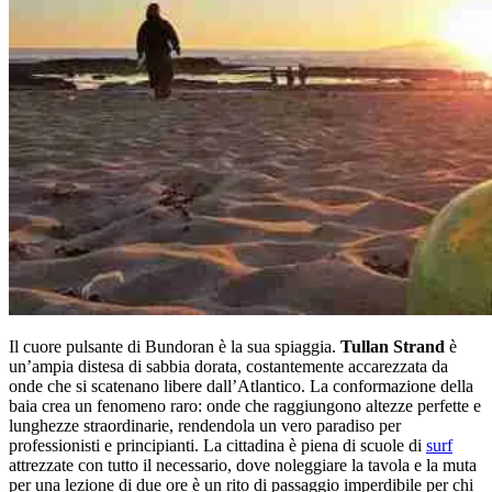
Il cuore pulsante di Bundoran è la sua spiaggia.
Tullan Strand
è
un’ampia distesa di sabbia dorata, costantemente accarezzata da
onde che si scatenano libere dall’Atlantico. La conformazione della
baia crea un fenomeno raro: onde che raggiungono altezze perfette e
lunghezze straordinarie, rendendola un vero paradiso per
professionisti e principianti. La cittadina è piena di scuole di
surf
attrezzate con tutto il necessario, dove noleggiare la tavola e la muta
per una lezione di due ore è un rito di passaggio imperdibile per chi