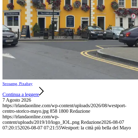
Seosamg, Pixabay
Continua a leggere
7 Agosto 2026
https://irlandaonline.com/wp-content/uploads/2026/08/westport-
centro-storico-mayo.jpg
858
1800
Redazione
https://irlandaonline.com/wp-
content/uploads/2019/10/logo_IOL.png
Redazione
2026-08-07
07:20:15
2026-08-07 07:21:55
Westport: la città più bella del Mayo