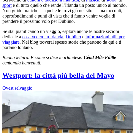
sport
e di tutto quello che rende l’Irlanda un posto unico al mondo.
Non guide pratiche — quelle le trovi già nel sito — ma racconti,
approfondimenti e punti di vista che ti fanno venire voglia di
prendere il prossimo volo per Dublino.
Se stai pianificando un viaggio, esplora anche le nostre sezioni
dedicate a
cosa vedere in Irlanda
,
Dublino
e
informazioni utili per
viaggiare
. Nel blog troverai spesso storie che partono da qui e ti
portano lontano.
Buona lettura. E come si dice in irlandese:
Céad Míle Fáilte
—
centomila benvenuti.
Westport: la città più bella del Mayo
Ovest selvaggio