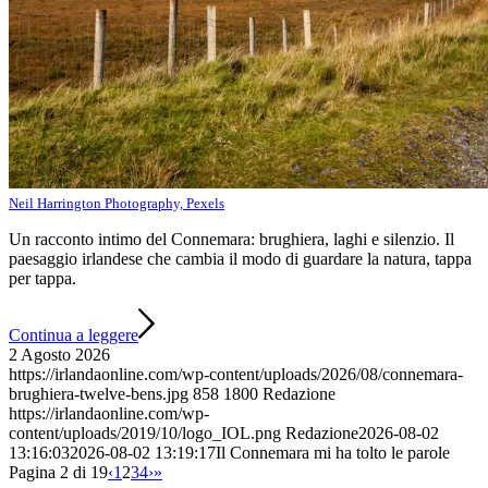
Neil Harrington Photography, Pexels
Un racconto intimo del Connemara: brughiera, laghi e silenzio. Il
paesaggio irlandese che cambia il modo di guardare la natura, tappa
per tappa.
Continua a leggere
2 Agosto 2026
https://irlandaonline.com/wp-content/uploads/2026/08/connemara-
brughiera-twelve-bens.jpg
858
1800
Redazione
https://irlandaonline.com/wp-
content/uploads/2019/10/logo_IOL.png
Redazione
2026-08-02
13:16:03
2026-08-02 13:19:17
Il Connemara mi ha tolto le parole
Pagina 2 di 19
‹
1
2
3
4
›
»