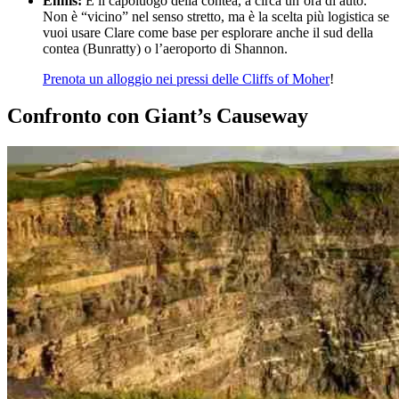
Ennis:
È il capoluogo della contea, a circa un’ora di auto.
Non è “vicino” nel senso stretto, ma è la scelta più logistica se
vuoi usare Clare come base per esplorare anche il sud della
contea (Bunratty) o l’aeroporto di Shannon.
Prenota un alloggio nei pressi delle Cliffs of Moher
!
Confronto con Giant’s Causeway