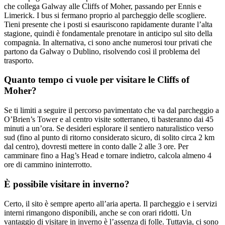
che collega Galway alle Cliffs of Moher, passando per Ennis e
Limerick. I bus si fermano proprio al parcheggio delle scogliere.
Tieni presente che i posti si esauriscono rapidamente durante l’alta
stagione, quindi è fondamentale prenotare in anticipo sul sito della
compagnia. In alternativa, ci sono anche numerosi tour privati che
partono da Galway o Dublino, risolvendo così il problema del
trasporto.
Quanto tempo ci vuole per visitare le Cliffs of
Moher?
Se ti limiti a seguire il percorso pavimentato che va dal parcheggio a
O’Brien’s Tower e al centro visite sotterraneo, ti basteranno dai 45
minuti a un’ora. Se desideri esplorare il sentiero naturalistico verso
sud (fino al punto di ritorno considerato sicuro, di solito circa 2 km
dal centro), dovresti mettere in conto dalle 2 alle 3 ore. Per
camminare fino a Hag’s Head e tornare indietro, calcola almeno 4
ore di cammino ininterrotto.
È possibile visitare in inverno?
Certo, il sito è sempre aperto all’aria aperta. Il parcheggio e i servizi
interni rimangono disponibili, anche se con orari ridotti. Un
vantaggio di visitare in inverno è l’assenza di folle. Tuttavia, ci sono