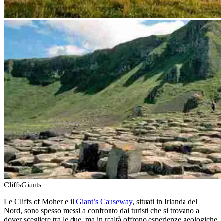
Cliffs
Giants
Le Cliffs of Moher e il
Giant’s Causeway
, situati in Irlanda del
Nord, sono spesso messi a confronto dai turisti che si trovano a
dover scegliere tra le due, ma in realtà offrono esperienze geologiche