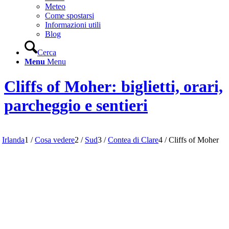
Meteo
Come spostarsi
Informazioni utili
Blog
Cerca
Menu
Menu
Cliffs of Moher: biglietti, orari,
parcheggio e sentieri
Irlanda
1
/
Cosa vedere
2
/
Sud
3
/
Contea di Clare
4
/
Cliffs of Moher