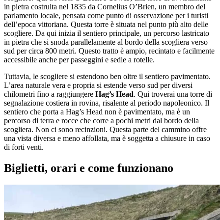
in pietra costruita nel 1835 da Cornelius O’Brien, un membro del
parlamento locale, pensata come punto di osservazione per i turisti
dell’epoca vittoriana. Questa torre è situata nel punto più alto delle
scogliere. Da qui inizia il sentiero principale, un percorso lastricato
in pietra che si snoda parallelamente al bordo della scogliera verso
sud per circa 800 metri. Questo tratto è ampio, recintato e facilmente
accessibile anche per passeggini e sedie a rotelle.
Tuttavia, le scogliere si estendono ben oltre il sentiero pavimentato.
L’area naturale vera e propria si estende verso sud per diversi
chilometri fino a raggiungere
Hag’s Head
. Qui troverai una torre di
segnalazione costiera in rovina, risalente al periodo napoleonico. Il
sentiero che porta a Hag’s Head non è pavimentato, ma è un
percorso di terra e rocce che corre a pochi metri dal bordo della
scogliera. Non ci sono recinzioni. Questa parte del cammino offre
una vista diversa e meno affollata, ma è soggetta a chiusure in caso
di forti venti.
Biglietti, orari e come funzionano