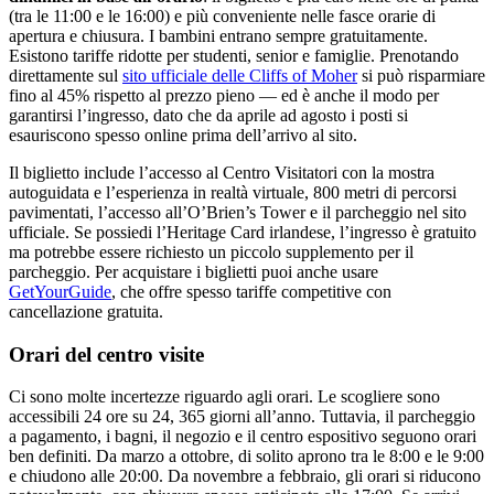
(tra le 11:00 e le 16:00) e più conveniente nelle fasce orarie di
apertura e chiusura. I bambini entrano sempre gratuitamente.
Esistono tariffe ridotte per studenti, senior e famiglie. Prenotando
direttamente sul
sito ufficiale delle Cliffs of Moher
si può risparmiare
fino al 45% rispetto al prezzo pieno — ed è anche il modo per
garantirsi l’ingresso, dato che da aprile ad agosto i posti si
esauriscono spesso online prima dell’arrivo al sito.
Il biglietto include l’accesso al Centro Visitatori con la mostra
autoguidata e l’esperienza in realtà virtuale, 800 metri di percorsi
pavimentati, l’accesso all’O’Brien’s Tower e il parcheggio nel sito
ufficiale. Se possiedi l’Heritage Card irlandese, l’ingresso è gratuito
ma potrebbe essere richiesto un piccolo supplemento per il
parcheggio. Per acquistare i biglietti puoi anche usare
GetYourGuide
, che offre spesso tariffe competitive con
cancellazione gratuita.
Orari del centro visite
Ci sono molte incertezze riguardo agli orari. Le scogliere sono
accessibili 24 ore su 24, 365 giorni all’anno. Tuttavia, il parcheggio
a pagamento, i bagni, il negozio e il centro espositivo seguono orari
ben definiti. Da marzo a ottobre, di solito aprono tra le 8:00 e le 9:00
e chiudono alle 20:00. Da novembre a febbraio, gli orari si riducono