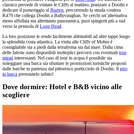
classico prevede di visitare le Cliffs al mattino, pranzare a Doolin e
dedicare il pomeriggio al
Burren
, percorrendo la strada costiera
R479 che collega Doolin a Ballyvaughan. Se cerchi un’alternativa
meno affollata ma altrettanto panoramica, puoi spingerti più a sud
verso la penisola di
Loop Head
.
La loro posizione le rende facilmente abbinabili ad altre tappe lungo
la splendida costa atlantica. La visita alle Cliffs of Moher è
consigliabile sia a piedi dalla terraferma sia dal mare. Dalla cima
delle falesie sono disponibili molteplici percorsi con eventuali
tour
mirati
interessanti. Nel caso di tour in acqua è possibile sia
noleggiare una barca sia sfruttare le promozioni turistiche proposti
dalle barche in partenza dal pittoresco porticciolo di Doolin. Il
giro
in barca
prenotatelo subito!
Dove dormire: Hotel e B&B vicino alle
scogliere