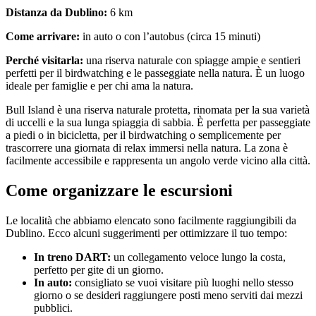
Distanza da Dublino:
6 km
Come arrivare:
in auto o con l’autobus (circa 15 minuti)
Perché visitarla:
una riserva naturale con spiagge ampie e sentieri
perfetti per il birdwatching e le passeggiate nella natura. È un luogo
ideale per famiglie e per chi ama la natura.
Bull Island è una riserva naturale protetta, rinomata per la sua varietà
di uccelli e la sua lunga spiaggia di sabbia. È perfetta per passeggiate
a piedi o in bicicletta, per il birdwatching o semplicemente per
trascorrere una giornata di relax immersi nella natura. La zona è
facilmente accessibile e rappresenta un angolo verde vicino alla città.
Come organizzare le escursioni
Le località che abbiamo elencato sono facilmente raggiungibili da
Dublino. Ecco alcuni suggerimenti per ottimizzare il tuo tempo:
In treno DART:
un collegamento veloce lungo la costa,
perfetto per gite di un giorno.
In auto:
consigliato se vuoi visitare più luoghi nello stesso
giorno o se desideri raggiungere posti meno serviti dai mezzi
pubblici.