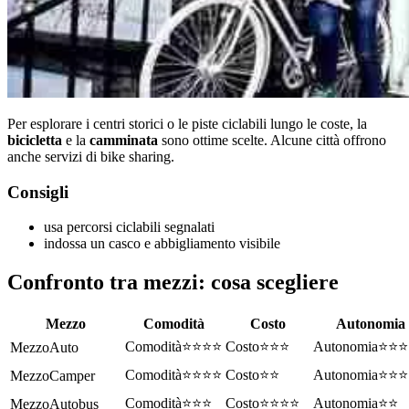
Per esplorare i centri storici o le piste ciclabili lungo le coste, la
bicicletta
e la
camminata
sono ottime scelte. Alcune città offrono
anche servizi di bike sharing.
Consigli
usa percorsi ciclabili segnalati
indossa un casco e abbigliamento visibile
Confronto tra mezzi: cosa scegliere
Mezzo
Comodità
Costo
Autonomia
⭐⭐⭐⭐
⭐⭐⭐
⭐⭐⭐
Auto
⭐⭐⭐⭐
⭐⭐
⭐⭐⭐
Camper
⭐⭐⭐
⭐⭐⭐⭐
⭐⭐
Autobus