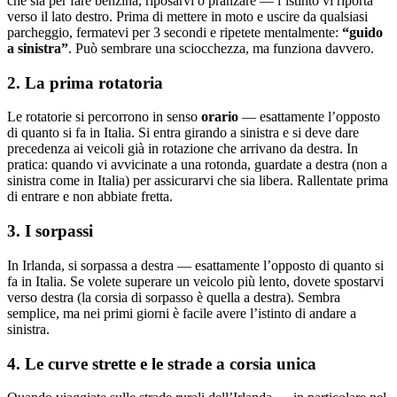
che sia per fare benzina, riposarvi o pranzare — l’istinto vi riporta
verso il lato destro. Prima di mettere in moto e uscire da qualsiasi
parcheggio, fermatevi per 3 secondi e ripetete mentalmente:
“guido
a sinistra”
. Può sembrare una sciocchezza, ma funziona davvero.
2. La prima rotatoria
Le rotatorie si percorrono in senso
orario
— esattamente l’opposto
di quanto si fa in Italia. Si entra girando a sinistra e si deve dare
precedenza ai veicoli già in rotazione che arrivano da destra. In
pratica: quando vi avvicinate a una rotonda, guardate a destra (non a
sinistra come in Italia) per assicurarvi che sia libera. Rallentate prima
di entrare e non abbiate fretta.
3. I sorpassi
In Irlanda, si sorpassa a destra — esattamente l’opposto di quanto si
fa in Italia. Se volete superare un veicolo più lento, dovete spostarvi
verso destra (la corsia di sorpasso è quella a destra). Sembra
semplice, ma nei primi giorni è facile avere l’istinto di andare a
sinistra.
4. Le curve strette e le strade a corsia unica