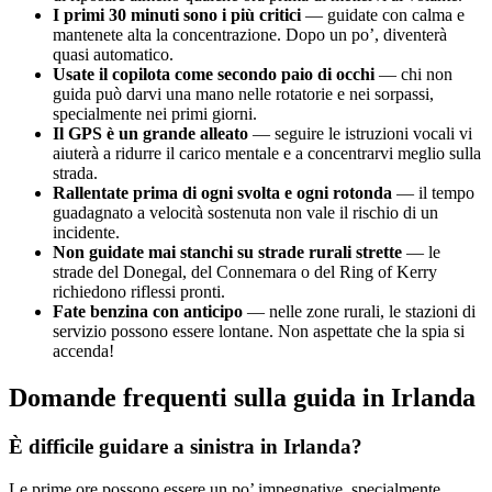
I primi 30 minuti sono i più critici
— guidate con calma e
mantenete alta la concentrazione. Dopo un po’, diventerà
quasi automatico.
Usate il copilota come secondo paio di occhi
— chi non
guida può darvi una mano nelle rotatorie e nei sorpassi,
specialmente nei primi giorni.
Il GPS è un grande alleato
— seguire le istruzioni vocali vi
aiuterà a ridurre il carico mentale e a concentrarvi meglio sulla
strada.
Rallentate prima di ogni svolta e ogni rotonda
— il tempo
guadagnato a velocità sostenuta non vale il rischio di un
incidente.
Non guidate mai stanchi su strade rurali strette
— le
strade del Donegal, del Connemara o del Ring of Kerry
richiedono riflessi pronti.
Fate benzina con anticipo
— nelle zone rurali, le stazioni di
servizio possono essere lontane. Non aspettate che la spia si
accenda!
Domande frequenti sulla guida in Irlanda
È difficile guidare a sinistra in Irlanda?
Le prime ore possono essere un po’ impegnative, specialmente