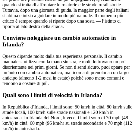
quando si tratta di affrontare le rotatorie e le strade rurali strette.
Tuttavia, dopo una giornata di guida, la maggior parte degli italiani
si abitua e inizia a guidare in modo più naturale. Il momento più
critico è sempre quando si riparte dopo una sosta — l’istinto ci
riporta al lato destro della strada.
Conviene noleggiare un cambio automatico in
Irlanda?
Questo dipende molto dalla tua esperienza personale. Il cambio
manuale si utilizza con la mano sinistra, e molti lo trovano un po’
disorientante nei primi giorni. Se non ti senti sicuro, puoi optare per
un’auto con cambio automatico, ma ricorda di prenotarla con largo
anticipo (almeno 1-2 mesi in estate) poiché sono meno comuni e
tendono a costare di più.
Quali sono i limiti di velocità in Irlanda?
In Repubblica d’Irlanda, i limiti sono: 50 km/h in città, 80 km/h sulle
strade locali, 100 km/h sulle strade nazionali e 120 km/h in
autostrada. In Irlanda del Nord, invece, i limiti sono di 30 mph (48
km/h) in città, 60 mph (96 km/h) su strade secondarie e 70 mph (112
km/h) in autostrada.