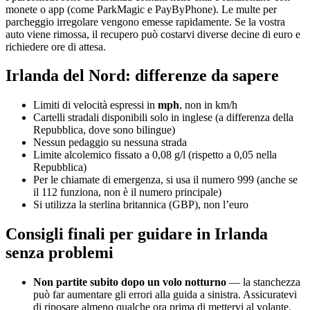
monete o app (come ParkMagic e PayByPhone). Le multe per
parcheggio irregolare vengono emesse rapidamente. Se la vostra
auto viene rimossa, il recupero può costarvi diverse decine di euro e
richiedere ore di attesa.
Irlanda del Nord: differenze da sapere
Limiti di velocità espressi in
mph
, non in km/h
Cartelli stradali disponibili solo in inglese (a differenza della
Repubblica, dove sono bilingue)
Nessun pedaggio su nessuna strada
Limite alcolemico fissato a 0,08 g/l (rispetto a 0,05 nella
Repubblica)
Per le chiamate di emergenza, si usa il numero 999 (anche se
il 112 funziona, non è il numero principale)
Si utilizza la sterlina britannica (GBP), non l’euro
Consigli finali per guidare in Irlanda
senza problemi
Non partite subito dopo un volo notturno
— la stanchezza
può far aumentare gli errori alla guida a sinistra. Assicuratevi
di riposare almeno qualche ora prima di mettervi al volante.