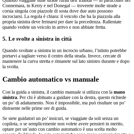
Quando viaggiate sulle strade rurali dell’Irlanda — in particolare nel
Connemara, in Kerry e nel Donegal — troverete molte strade a
corsia singola con piazzole di sosta dove due auto possono
incrociarsi. La regola è chiara: il veicolo che ha la piazzola alla
propria sinistra deve fermarsi per dare la precedenza. Rallentate
quando vedete un veicolo in arrivo e non abbiate fretta.
5. Le svolte a sinistra in città
Quando svoltate a sinistra in un incrocio urbano, l’istinto potrebbe
portarvi a tagliare verso il centro della strada. Invece, cercate di
mantenere la curva stretta e rimanete sul lato sinistro durante e dopo
la svolta.
Cambio automatico vs manuale
Con la guida a sinistra, il cambio manuale si utilizza con la
mano
sinistra
. Per chi è abituato a guidare con la destra, questo richiede
un po’ di adattamento. Non è impossibile, ma può risultare un po’
distraente nelle prime ore di guida.
Se siete guidatori un po’ insicuri, se viaggiate da soli senza un
copilota, o se semplicemente non volete avere pensieri in merito,
optare per un’auto con cambio automatico è una scelta molto