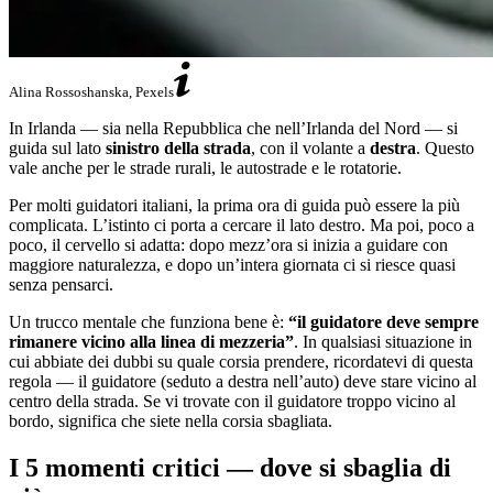
Alina Rossoshanska, Pexels
In Irlanda — sia nella Repubblica che nell’Irlanda del Nord — si
guida sul lato
sinistro della strada
, con il volante a
destra
. Questo
vale anche per le strade rurali, le autostrade e le rotatorie.
Per molti guidatori italiani, la prima ora di guida può essere la più
complicata. L’istinto ci porta a cercare il lato destro. Ma poi, poco a
poco, il cervello si adatta: dopo mezz’ora si inizia a guidare con
maggiore naturalezza, e dopo un’intera giornata ci si riesce quasi
senza pensarci.
Un trucco mentale che funziona bene è:
“il guidatore deve sempre
rimanere vicino alla linea di mezzeria”
. In qualsiasi situazione in
cui abbiate dei dubbi su quale corsia prendere, ricordatevi di questa
regola — il guidatore (seduto a destra nell’auto) deve stare vicino al
centro della strada. Se vi trovate con il guidatore troppo vicino al
bordo, significa che siete nella corsia sbagliata.
I 5 momenti critici — dove si sbaglia di