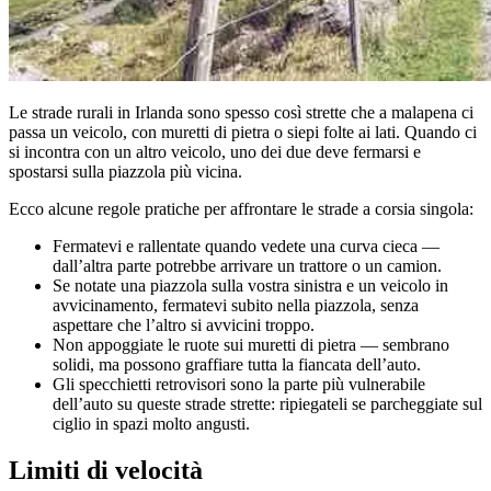
Le strade rurali in Irlanda sono spesso così strette che a malapena ci
passa un veicolo, con muretti di pietra o siepi folte ai lati. Quando ci
si incontra con un altro veicolo, uno dei due deve fermarsi e
spostarsi sulla piazzola più vicina.
Ecco alcune regole pratiche per affrontare le strade a corsia singola:
Fermatevi e rallentate quando vedete una curva cieca —
dall’altra parte potrebbe arrivare un trattore o un camion.
Se notate una piazzola sulla vostra sinistra e un veicolo in
avvicinamento, fermatevi subito nella piazzola, senza
aspettare che l’altro si avvicini troppo.
Non appoggiate le ruote sui muretti di pietra — sembrano
solidi, ma possono graffiare tutta la fiancata dell’auto.
Gli specchietti retrovisori sono la parte più vulnerabile
dell’auto su queste strade strette: ripiegateli se parcheggiate sul
ciglio in spazi molto angusti.
Limiti di velocità