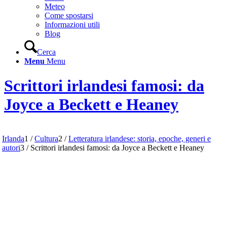
Meteo
Come spostarsi
Informazioni utili
Blog
Cerca
Menu
Menu
Scrittori irlandesi famosi: da
Joyce a Beckett e Heaney
Irlanda
1
/
Cultura
2
/
Letteratura irlandese: storia, epoche, generi e
autori
3
/
Scrittori irlandesi famosi: da Joyce a Beckett e Heaney