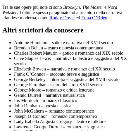
Tra le sue opere più note ci sono
Brooklyn
,
The Master
e
Nora
Webster
. Tóibín è spesso paragonato ad altri autori della narrativa
irlandese moderna, come
Roddy Doyle
ed
Edna O’Brien
.
Altri scrittori da conoscere
Antoine Hamilton – satira e narrativa del XVII secolo
Brendan Behan – teatro e poesia contemporanea
Charles Robert Maturin – gotico e romanzo del XIX secolo
Clive Staples Lewis – narrativa fantastica e saggistica del XX
secolo
Elizabeth Bowen – narrativa e romanzo del XX secolo
Frank O’Connor – racconto breve e saggistica
George Berkeley – filosofia e saggistica del XVIII secolo
George Farquhar – teatro del tardo XVII secolo
George Moore – romanzo e critica letteraria
Gerald Durrell – narrativa naturalistica
Iris Murdoch – romanzo filosofico
John Denham – poesia classica
John McGahern – romanzo contemporaneo
Joseph O’Connor – romanzo contemporaneo
Lady Isabella Augusta Gregory – teatro e folklore
Lawrence George Durrell – romanzo e saggistica