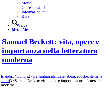
Meteo
Come spostarsi
Informazioni utili
Blog
Cerca
Menu
Menu
Samuel Beckett: vita, opere e
importanza nella letteratura
moderna
Irlanda
1
/
Cultura
2
/
Letteratura irlandese: storia, epoche, generi e
autori
3
/
Samuel Beckett: vita, opere e importanza nella letteratura
moderna