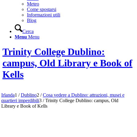
Meteo
Come spostarsi
Informazioni utili
Blog
Cerca
Menu
Menu
Trinity College Dublino:
campus, Old Library e Book of
Kells
Irlanda
1
/
Dublino
2
/
Cosa vedere a Dublino: attrazioni, musei e
quartieri imperdibili
3
/
Trinity College Dublino: campus, Old
Library e Book of Kells