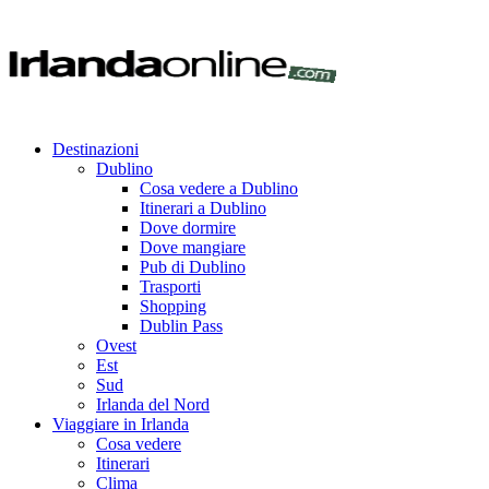
Destinazioni
Dublino
Cosa vedere a Dublino
Itinerari a Dublino
Dove dormire
Dove mangiare
Pub di Dublino
Trasporti
Shopping
Dublin Pass
Ovest
Est
Sud
Irlanda del Nord
Viaggiare in Irlanda
Cosa vedere
Itinerari
Clima