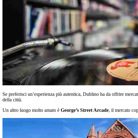
Se preferisci un’esperienza più autentica, Dublino ha da offrire mercat
della città.
Un altro luogo molto amato è
George’s Street Arcade
, il mercato co