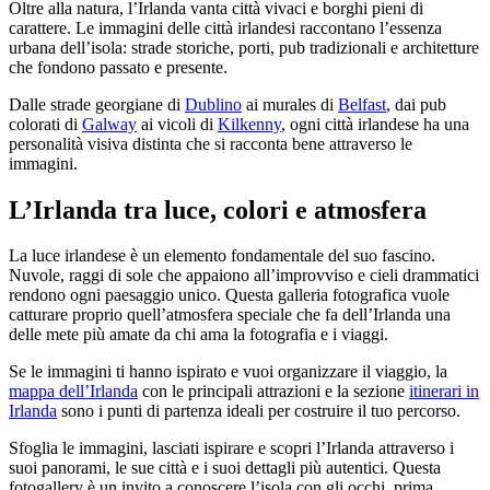
Oltre alla natura, l’Irlanda vanta città vivaci e borghi pieni di
carattere. Le immagini delle città irlandesi raccontano l’essenza
urbana dell’isola: strade storiche, porti, pub tradizionali e architetture
che fondono passato e presente.
Dalle strade georgiane di
Dublino
ai murales di
Belfast
, dai pub
colorati di
Galway
ai vicoli di
Kilkenny
, ogni città irlandese ha una
personalità visiva distinta che si racconta bene attraverso le
immagini.
L’Irlanda tra luce, colori e atmosfera
La luce irlandese è un elemento fondamentale del suo fascino.
Nuvole, raggi di sole che appaiono all’improvviso e cieli drammatici
rendono ogni paesaggio unico. Questa galleria fotografica vuole
catturare proprio quell’atmosfera speciale che fa dell’Irlanda una
delle mete più amate da chi ama la fotografia e i viaggi.
Se le immagini ti hanno ispirato e vuoi organizzare il viaggio, la
mappa dell’Irlanda
con le principali attrazioni e la sezione
itinerari in
Irlanda
sono i punti di partenza ideali per costruire il tuo percorso.
Sfoglia le immagini, lasciati ispirare e scopri l’Irlanda attraverso i
suoi panorami, le sue città e i suoi dettagli più autentici. Questa
fotogallery è un invito a conoscere l’isola con gli occhi, prima