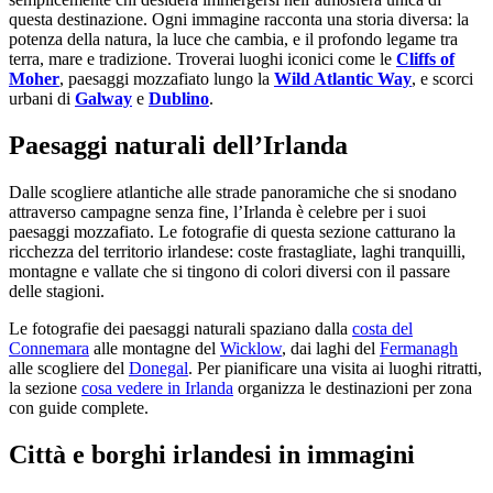
questa destinazione. Ogni immagine racconta una storia diversa: la
potenza della natura, la luce che cambia, e il profondo legame tra
terra, mare e tradizione. Troverai luoghi iconici come le
Cliffs of
Moher
, paesaggi mozzafiato lungo la
Wild Atlantic Way
, e scorci
urbani di
Galway
e
Dublino
.
Paesaggi naturali dell’Irlanda
Dalle scogliere atlantiche alle strade panoramiche che si snodano
attraverso campagne senza fine, l’Irlanda è celebre per i suoi
paesaggi mozzafiato. Le fotografie di questa sezione catturano la
ricchezza del territorio irlandese: coste frastagliate, laghi tranquilli,
montagne e vallate che si tingono di colori diversi con il passare
delle stagioni.
Le fotografie dei paesaggi naturali spaziano dalla
costa del
Connemara
alle montagne del
Wicklow
, dai laghi del
Fermanagh
alle scogliere del
Donegal
. Per pianificare una visita ai luoghi ritratti,
la sezione
cosa vedere in Irlanda
organizza le destinazioni per zona
con guide complete.
Città e borghi irlandesi in immagini