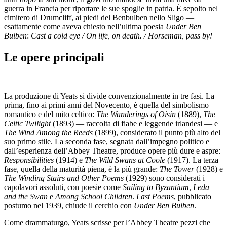
guerra in Francia per riportare le sue spoglie in patria. È sepolto nel
cimitero di Drumcliff, ai piedi del Benbulben nello Sligo —
esattamente come aveva chiesto nell’ultima poesia
Under Ben
Bulben
:
Cast a cold eye / On life, on death. / Horseman, pass by!
Le opere principali
La produzione di Yeats si divide convenzionalmente in tre fasi. La
prima, fino ai primi anni del Novecento, è quella del simbolismo
romantico e del mito celtico:
The Wanderings of Oisin
(1889),
The
Celtic Twilight
(1893) — raccolta di fiabe e leggende irlandesi — e
The Wind Among the Reeds
(1899), considerato il punto più alto del
suo primo stile. La seconda fase, segnata dall’impegno politico e
dall’esperienza dell’Abbey Theatre, produce opere più dure e aspre:
Responsibilities
(1914) e
The Wild Swans at Coole
(1917). La terza
fase, quella della maturità piena, è la più grande:
The Tower
(1928) e
The Winding Stairs and Other Poems
(1929) sono considerati i
capolavori assoluti, con poesie come
Sailing to Byzantium
,
Leda
and the Swan
e
Among School Children
.
Last Poems
, pubblicato
postumo nel 1939, chiude il cerchio con
Under Ben Bulben
.
Come drammaturgo, Yeats scrisse per l’Abbey Theatre pezzi che