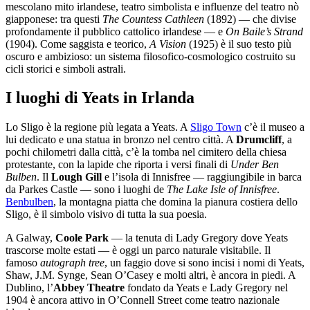
mescolano mito irlandese, teatro simbolista e influenze del teatro nò
giapponese: tra questi
The Countess Cathleen
(1892) — che divise
profondamente il pubblico cattolico irlandese — e
On Baile’s Strand
(1904). Come saggista e teorico,
A Vision
(1925) è il suo testo più
oscuro e ambizioso: un sistema filosofico-cosmologico costruito su
cicli storici e simboli astrali.
I luoghi di Yeats in Irlanda
Lo Sligo è la regione più legata a Yeats. A
Sligo Town
c’è il museo a
lui dedicato e una statua in bronzo nel centro città. A
Drumcliff
, a
pochi chilometri dalla città, c’è la tomba nel cimitero della chiesa
protestante, con la lapide che riporta i versi finali di
Under Ben
Bulben
. Il
Lough Gill
e l’isola di Innisfree — raggiungibile in barca
da Parkes Castle — sono i luoghi de
The Lake Isle of Innisfree
.
Benbulben
, la montagna piatta che domina la pianura costiera dello
Sligo, è il simbolo visivo di tutta la sua poesia.
A Galway,
Coole Park
— la tenuta di Lady Gregory dove Yeats
trascorse molte estati — è oggi un parco naturale visitabile. Il
famoso
autograph tree
, un faggio dove si sono incisi i nomi di Yeats,
Shaw, J.M. Synge, Sean O’Casey e molti altri, è ancora in piedi. A
Dublino, l’
Abbey Theatre
fondato da Yeats e Lady Gregory nel
1904 è ancora attivo in O’Connell Street come teatro nazionale