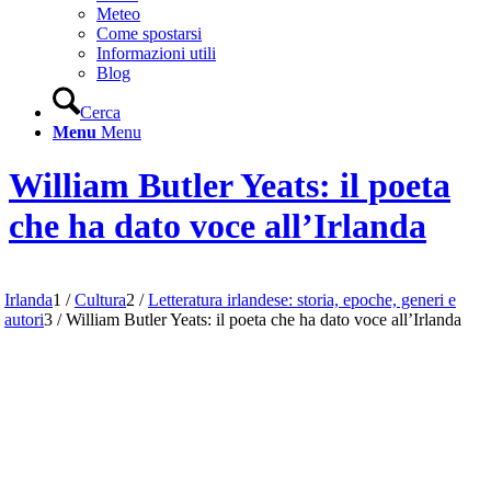
Meteo
Come spostarsi
Informazioni utili
Blog
Cerca
Menu
Menu
William Butler Yeats: il poeta
che ha dato voce all’Irlanda
Irlanda
1
/
Cultura
2
/
Letteratura irlandese: storia, epoche, generi e
autori
3
/
William Butler Yeats: il poeta che ha dato voce all’Irlanda