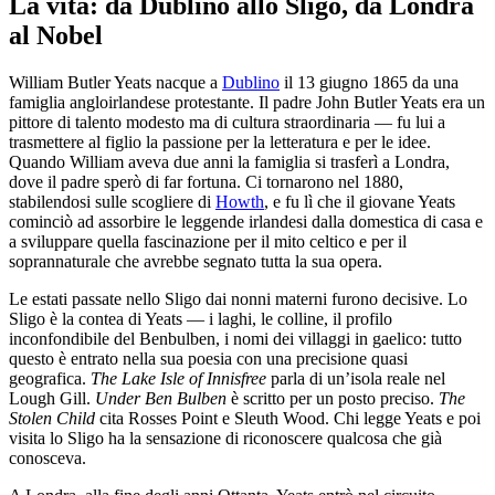
La vita: da Dublino allo Sligo, da Londra
al Nobel
William Butler Yeats nacque a
Dublino
il 13 giugno 1865 da una
famiglia angloirlandese protestante. Il padre John Butler Yeats era un
pittore di talento modesto ma di cultura straordinaria — fu lui a
trasmettere al figlio la passione per la letteratura e per le idee.
Quando William aveva due anni la famiglia si trasferì a Londra,
dove il padre sperò di far fortuna. Ci tornarono nel 1880,
stabilendosi sulle scogliere di
Howth
, e fu lì che il giovane Yeats
cominciò ad assorbire le leggende irlandesi dalla domestica di casa e
a sviluppare quella fascinazione per il mito celtico e per il
soprannaturale che avrebbe segnato tutta la sua opera.
Le estati passate nello Sligo dai nonni materni furono decisive. Lo
Sligo è la contea di Yeats — i laghi, le colline, il profilo
inconfondibile del Benbulben, i nomi dei villaggi in gaelico: tutto
questo è entrato nella sua poesia con una precisione quasi
geografica.
The Lake Isle of Innisfree
parla di un’isola reale nel
Lough Gill.
Under Ben Bulben
è scritto per un posto preciso.
The
Stolen Child
cita Rosses Point e Sleuth Wood. Chi legge Yeats e poi
visita lo Sligo ha la sensazione di riconoscere qualcosa che già
conosceva.