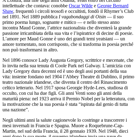
A Londra, alla fine degli anni Ottanta, Yeats entrò nel circuito
intellettuale che contava: conobbe
Oscar Wilde
e
George Bernard
Shaw
, frequentò i circoli teosofi e occultisti, fondò il Rhymer’s Club
nel 1891. Nel 1889 pubblica
I vagabondaggi di Oisin
— il suo
primo poema lungo, sognante e mitico — e nello stesso anno
incontra Maud Gonne, l’attrice nazionalista che diventerà la grande
passione irricambiata della sua vita e l’ispiratrice di decine di poesie.
L’amore per Maud Gonne è uno dei grandi temi yeatsiani — un
amore tormentato, non corrisposto, che si trasforma in poesia perché
non può trasformarsi in altro.
Nel 1896 conosce Lady Augusta Gregory, scrittrice e mecenate, che
lo invita nella sua tenuta di Coole Park nel Galway. L’amicizia con
Lady Gregory dura decenni ed è uno degli assi portanti della sua
vita: insieme fondano nel 1904 l’Abbey Theatre di Dublino, il primo
teatro nazionale irlandese, che diventa il centro del Rinascimento
celtico letterario. Nel 1917 sposa Georgie Hyde-Lees, studiosa di
occulto, con cui ha due figli. Gli anni Venti sono gli anni della
maturità piena: nel 1923 arriva il Premio Nobel per la letteratura, con
la motivazione che la sua poesia è stata “ispirata dal genio di tutta
una nazione”.
Negli ultimi anni la salute cagionevole lo costringe a trascorrere i
mesi invernali in Francia e Spagna. Muore a Roquebrune-Cap-
Martin, nel sud della Francia, il 28 gennaio 1939. Nel 1948, dieci
anni dopo la sua morte, il governo irlandese invia una nave da