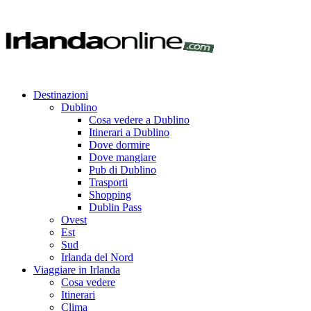
Destinazioni
Dublino
Cosa vedere a Dublino
Itinerari a Dublino
Dove dormire
Dove mangiare
Pub di Dublino
Trasporti
Shopping
Dublin Pass
Ovest
Est
Sud
Irlanda del Nord
Viaggiare in Irlanda
Cosa vedere
Itinerari
Clima