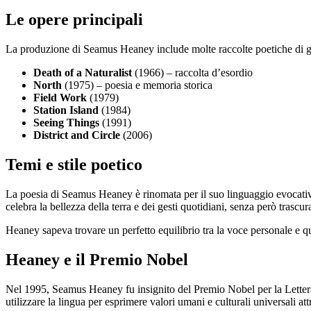
Le opere principali
La produzione di Seamus Heaney include molte raccolte poetiche di gr
Death of a Naturalist
(1966) – raccolta d’esordio
North
(1975) – poesia e memoria storica
Field Work
(1979)
Station Island
(1984)
Seeing Things
(1991)
District and Circle
(2006)
Temi e stile poetico
La poesia di Seamus Heaney è rinomata per il suo linguaggio evocativo 
celebra la bellezza della terra e dei gesti quotidiani, senza però trascu
Heaney sapeva trovare un perfetto equilibrio tra la voce personale e qu
Heaney e il Premio Nobel
Nel 1995, Seamus Heaney fu insignito del Premio Nobel per la Lettera
utilizzare la lingua per esprimere valori umani e culturali universali att