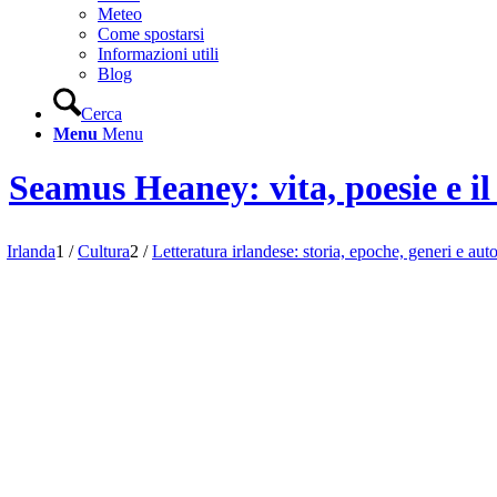
Meteo
Come spostarsi
Informazioni utili
Blog
Cerca
Menu
Menu
Seamus Heaney: vita, poesie e il
Irlanda
1
/
Cultura
2
/
Letteratura irlandese: storia, epoche, generi e auto