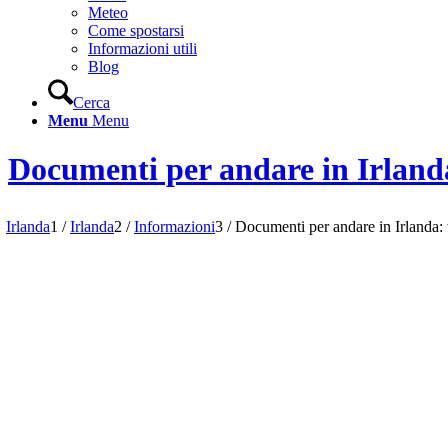
Meteo
Come spostarsi
Informazioni utili
Blog
Cerca
Menu
Menu
Documenti per andare in Irlanda
Irlanda
1
/
Irlanda
2
/
Informazioni
3
/
Documenti per andare in Irlanda: v