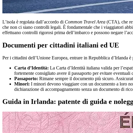
L’isola è regolata dall’accordo di
Common Travel Area
(CTA), che rend
che non ci siano controlli legali. È fondamentale che i viaggiatori abbi
effettuano controlli rigorosi prima dell’imbarco e possono negare l’ac
Documenti per cittadini italiani ed UE
Per i cittadini dell’Unione Europea, entrare in Repubblica d’Irlanda è 
Carta d’Identità:
La Carta d’Identità italiana valida per l’espa
fortemente consigliato avere il passaporto per evitare eventuali c
Passaporto:
Rimane sempre il documento più sicuro. Assicurati c
Minori:
I minori devono viaggiare con un documento a loro nome 
dichiarazione di accompagnamento senza un documento di rico
Guida in Irlanda: patente di guida e noleg