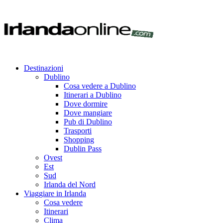
Destinazioni
Dublino
Cosa vedere a Dublino
Itinerari a Dublino
Dove dormire
Dove mangiare
Pub di Dublino
Trasporti
Shopping
Dublin Pass
Ovest
Est
Sud
Irlanda del Nord
Viaggiare in Irlanda
Cosa vedere
Itinerari
Clima