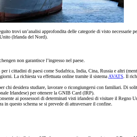
eguito trovi un’analisi approfondita delle categorie di visto necessarie
 Unito (Irlanda del Nord).
chengen non garantisce l’ingresso nel paese.
 per i cittadini di paesi come Sudafrica, India, Cina, Russia e altri (
iorni. La richiesta va effettuata online tramite il sistema
AVATS
. Il ri
r chi desidera studiare, lavorare o ricongiungersi con familiari. Di solit
nale Irlandese) per ottenere la GNIB Card (IRP).
sente ai possessori di determinati visti irlandesi di visitare il Regno 
ra in questo schema se si prevede di attraversare il confine.