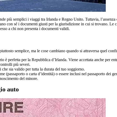
e più semplici i viaggi tra Irlanda e Regno Unito. Tuttavia, l’assenza d
ano con sé i documenti giusti per la giurisdizione in cui si trovano. Le 
cesso a chi non presenta i documenti validi.
piuttosto semplice, ma le cose cambiano quando si attraversa quel confin
trio è perfetta per la Repubblica d’Irlanda. Viene accettata anche per e
ontrolli più severi.
he sia valido per tutta la durata del tuo soggiorno.
(passaporto o carta d’identità) o essere inclusi nel passaporto dei geni
noscimento del minore.
gio auto