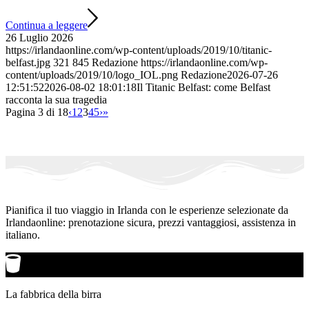
Continua a leggere
26 Luglio 2026
https://irlandaonline.com/wp-content/uploads/2019/10/titanic-
belfast.jpg
321
845
Redazione
https://irlandaonline.com/wp-
content/uploads/2019/10/logo_IOL.png
Redazione
2026-07-26
12:51:52
2026-08-02 18:01:18
Il Titanic Belfast: come Belfast
racconta la sua tragedia
Pagina 3 di 18
‹
1
2
3
4
5
›
»
Pianifica il tuo viaggio in Irlanda con le esperienze selezionate da
Irlandaonline: prenotazione sicura, prezzi vantaggiosi, assistenza in
italiano.
La fabbrica della birra