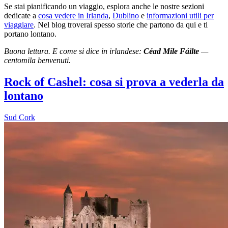
Se stai pianificando un viaggio, esplora anche le nostre sezioni
dedicate a
cosa vedere in Irlanda
,
Dublino
e
informazioni utili per
viaggiare
. Nel blog troverai spesso storie che partono da qui e ti
portano lontano.
Buona lettura. E come si dice in irlandese:
Céad Míle Fáilte
—
centomila benvenuti.
Rock of Cashel: cosa si prova a vederla da
lontano
Sud Cork