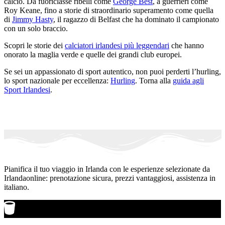
calcio. Da fuoriclasse ribelli come
George Best
, a guerrieri come
Roy Keane, fino a storie di straordinario superamento come quella
di
Jimmy Hasty
, il ragazzo di Belfast che ha dominato il campionato
con un solo braccio.
Scopri le storie dei
calciatori irlandesi più leggendari
che hanno
onorato la maglia verde e quelle dei grandi club europei.
Se sei un appassionato di sport autentico, non puoi perderti l’hurling,
lo sport nazionale per eccellenza:
Hurling
. Torna alla
guida agli
Sport Irlandesi
.
Pianifica il tuo viaggio in Irlanda con le esperienze selezionate da
Irlandaonline: prenotazione sicura, prezzi vantaggiosi, assistenza in
italiano.