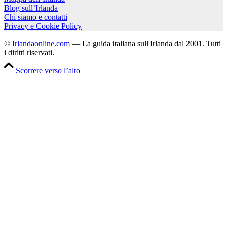
Blog sull’Irlanda
Chi siamo e contatti
Privacy e Cookie Policy
©
Irlandaonline.com
— La guida italiana sull'Irlanda dal 2001. Tutti
i diritti riservati.
Scorrere verso l’alto