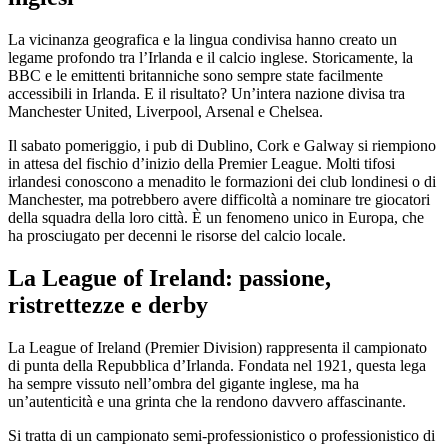
La vicinanza geografica e la lingua condivisa hanno creato un
legame profondo tra l’Irlanda e il calcio inglese. Storicamente, la
BBC e le emittenti britanniche sono sempre state facilmente
accessibili in Irlanda. E il risultato? Un’intera nazione divisa tra
Manchester United, Liverpool, Arsenal e Chelsea.
Il sabato pomeriggio, i pub di Dublino, Cork e Galway si riempiono
in attesa del fischio d’inizio della Premier League. Molti tifosi
irlandesi conoscono a menadito le formazioni dei club londinesi o di
Manchester, ma potrebbero avere difficoltà a nominare tre giocatori
della squadra della loro città. È un fenomeno unico in Europa, che
ha prosciugato per decenni le risorse del calcio locale.
La League of Ireland: passione,
ristrettezze e derby
La League of Ireland (Premier Division) rappresenta il campionato
di punta della Repubblica d’Irlanda. Fondata nel 1921, questa lega
ha sempre vissuto nell’ombra del gigante inglese, ma ha
un’autenticità e una grinta che la rendono davvero affascinante.
Si tratta di un campionato semi-professionistico o professionistico di