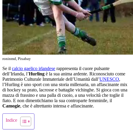
roninmd, Pixabay
Se il
calcio gaelico irlandese
rappresenta il cuore pulsante
dell’Irlanda, l’
Hurling
è la sua anima ardente. Riconosciuto come
Patrimonio Culturale Immateriale dell’Umanità dall’
UNESCO
,
l’Hurling è uno sport con una storia millenaria, un affascinante mix
di hockey su prato, lacrosse e battaglie vichinghe. Si gioca con una
mazza di frassino e una palla di cuoio, a una velocità che toglie il
fiato. E non dimentichiamo la sua controparte femminile, il
Camogie
, che è altrettanto intensa e affascinante.
Indice