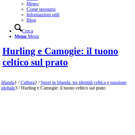
Meteo
Come spostarsi
Informazioni utili
Blog
Cerca
Menu
Menu
Hurling e Camogie: il tuono
celtico sul prato
Irlanda
1
/
Cultura
2
/
Sport in Irlanda: tra identità celtica e passione
globale
3
/
Hurling e Camogie: il tuono celtico sul prato