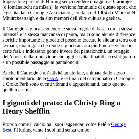
Impossibile parlare di Hurling senza rendere omaggio al
Camogie
(o Iománaíocht na mBan), la versione femminile di questo sport, che
è gestita dalla Camogie Association, fondata nel 1904 da Máiréad Ní
Mhuircheartaigh e da altri membri dell’élite culturale gaelica.
Il Camogie si gioca seguendo le stesse regole di base, con la stessa
intensità e la stessa mancanza di paura, ma ci sono alcune differenze
storiche importanti: le giocatrici possono toccare lo sliotar a terra con
le mani, una regola che rende il gioco ancora più fluido e veloce in
certe fasi, e indossano gonne invece dei pantaloncini, un retaggio
dell’epoca della fondazione che oggi suscita dibattiti accesi riguardo
a un possibile passaggio ai pantaloncini.
Anche il Camogie è un’attività amatoriale, animata dallo stesso
spirito identitario della
GAA
, e le finali del campionato di Camogie
a Croke Park sono eventi vibranti e appassionanti, tanto quanto
quelli maschili.
I giganti del prato: da Christy Ring a
Henry Shefflin
Proprio come il calcio ha i suoi leggendari come Pelé o
George
Best
, l’Hurling vanta i suoi miti senza tempo.