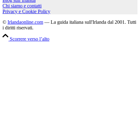
Blog sull’Irlanda
Chi siamo e contatti
Privacy e Cookie Policy
©
Irlandaonline.com
— La guida italiana sull'Irlanda dal 2001. Tutti
i diritti riservati.
Scorrere verso l’alto