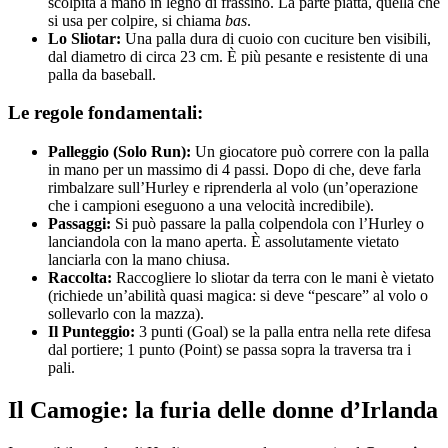
scolpita a mano in legno di frassino. La parte piatta, quella che
si usa per colpire, si chiama
bas
.
Lo Sliotar:
Una palla dura di cuoio con cuciture ben visibili,
dal diametro di circa 23 cm. È più pesante e resistente di una
palla da baseball.
Le regole fondamentali:
Palleggio (Solo Run):
Un giocatore può correre con la palla
in mano per un massimo di 4 passi. Dopo di che, deve farla
rimbalzare sull’Hurley e riprenderla al volo (un’operazione
che i campioni eseguono a una velocità incredibile).
Passaggi:
Si può passare la palla colpendola con l’Hurley o
lanciandola con la mano aperta. È assolutamente vietato
lanciarla con la mano chiusa.
Raccolta:
Raccogliere lo sliotar da terra con le mani è vietato
(richiede un’abilità quasi magica: si deve “pescare” al volo o
sollevarlo con la mazza).
Il Punteggio:
3 punti (Goal) se la palla entra nella rete difesa
dal portiere; 1 punto (Point) se passa sopra la traversa tra i
pali.
Il Camogie: la furia delle donne d’Irlanda