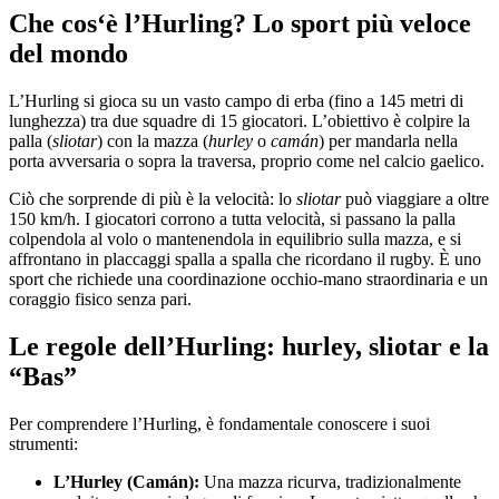
Che cos‘è l’Hurling? Lo sport più veloce
del mondo
L’Hurling si gioca su un vasto campo di erba (fino a 145 metri di
lunghezza) tra due squadre di 15 giocatori. L’obiettivo è colpire la
palla (
sliotar
) con la mazza (
hurley
o
camán
) per mandarla nella
porta avversaria o sopra la traversa, proprio come nel calcio gaelico.
Ciò che sorprende di più è la velocità: lo
sliotar
può viaggiare a oltre
150 km/h. I giocatori corrono a tutta velocità, si passano la palla
colpendola al volo o mantenendola in equilibrio sulla mazza, e si
affrontano in placcaggi spalla a spalla che ricordano il rugby. È uno
sport che richiede una coordinazione occhio-mano straordinaria e un
coraggio fisico senza pari.
Le regole dell’Hurling: hurley, sliotar e la
“
Bas
”
Per comprendere l’Hurling, è fondamentale conoscere i suoi
strumenti:
L’Hurley (Camán):
Una mazza ricurva, tradizionalmente