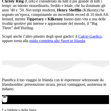
Christy Ring
(Cork) è considerato da tutti il più grande di tutti i
tempi: un talento straordinario, freddo e letale, che ha dominato gli
anni ’40 e ’50. Nei tempi moderni,
Henry Shefflin
(Kilkenny) ha
segnato un’epoca, conquistando un incredibile record di 10 titoli All-
Ireland, mentre
Tipperary
e
Kilkenny
hanno dato vita a una delle
rivalità sportive più intense e appassionate del mondo, il “Big
Three” dell’Hurling.
Scopri anche l’altro pilastro degli sport gaelici: il
Calcio Gaelico
,
oppure torna alla
guida completa allo Sport in Irlanda
.
Pianifica il tuo viaggio in Irlanda con le esperienze selezionate da
Irlandaonline: prenotazione sicura, prezzi vantaggiosi, assistenza in
italiano.
La fabbrica della birra