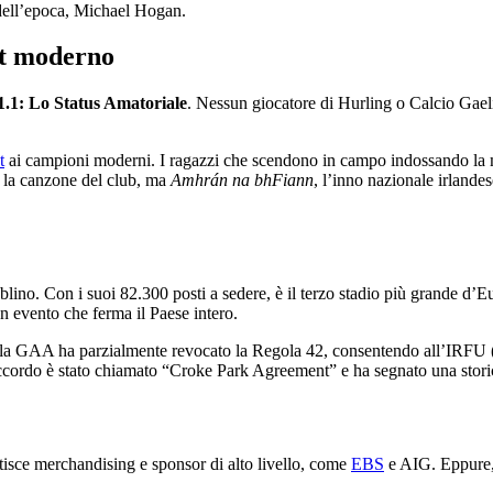
 dell’epoca, Michael Hogan.
ort moderno
1.1: Lo Status Amatoriale
. Nessun giocatore di Hurling o Calcio Gae
t
ai campioni moderni. I ragazzi che scendono in campo indossando la m
 è la canzone del club, ma
Amhrán na bhFiann
, l’inno nazionale irlandes
lino. Con i suoi 82.300 posti a sedere, è il terzo stadio più grande d’E
un evento che ferma il Paese intero.
7 la GAA ha parzialmente revocato la Regola 42, consentendo all’IRFU (
accordo è stato chiamato “Croke Park Agreement” e ha segnato una storica,
tisce merchandising e sponsor di alto livello, come
EBS
e AIG. Eppure, i