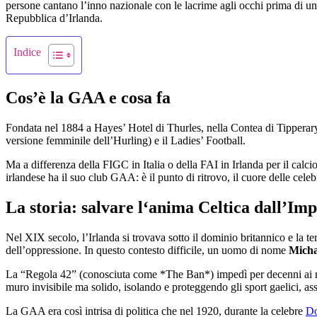
persone cantano l’inno nazionale con le lacrime agli occhi prima di un
Repubblica d’Irlanda.
Indice
Cos’è la GAA e cosa fa
Fondata nel 1884 a Hayes’ Hotel di Thurles, nella Contea di Tipperar
versione femminile dell’Hurling) e il Ladies’ Football.
Ma a differenza della FIGC in Italia o della FAI in Irlanda per il calc
irlandese ha il suo club GAA: è il punto di ritrovo, il cuore delle celeb
La storia: salvare l‘anima Celtica dall’Im
Nel XIX secolo, l’Irlanda si trovava sotto il dominio britannico e la t
dell’oppressione. In questo contesto difficile, un uomo di nome
Micha
La “Regola 42” (conosciuta come *The Ban*) impedì per decenni ai memb
muro invisibile ma solido, isolando e proteggendo gli sport gaelici, as
La GAA era così intrisa di politica che nel 1920, durante la celebre
Do