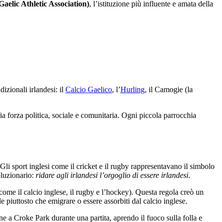
aelic Athletic Association)
, l’istituzione più influente e amata della
izionali irlandesi: il
Calcio Gaelico
, l’
Hurling
, il Camogie (la
ia forza politica, sociale e comunitaria. Ogni piccola parrocchia
Gli sport inglesi come il cricket e il rugby rappresentavano il simbolo
oluzionario:
ridare agli irlandesi l’orgoglio di essere irlandesi
.
me il calcio inglese, il rugby e l’hockey). Questa regola creò un
 piuttosto che emigrare o essere assorbiti dal calcio inglese.
one a Croke Park durante una partita, aprendo il fuoco sulla folla e