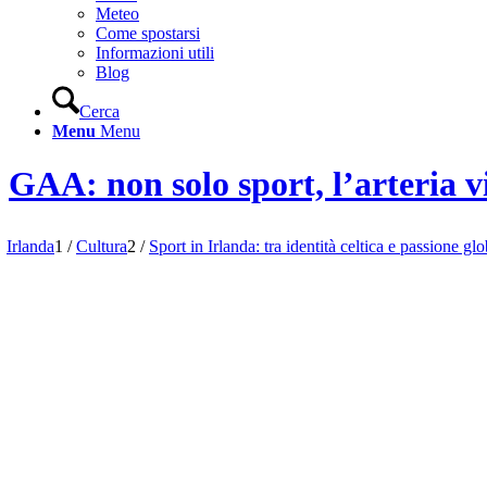
Meteo
Come spostarsi
Informazioni utili
Blog
Cerca
Menu
Menu
GAA: non solo sport, l’arteria vi
Irlanda
1
/
Cultura
2
/
Sport in Irlanda: tra identità celtica e passione gl