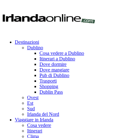
Destinazioni
Dublino
Cosa vedere a Dublino
Itinerari a Dublino
Dove dormire
Dove mangiare
Pub di Dublino
Trasporti
Shopping
Dublin Pass
Ovest
Est
Sud
Irlanda del Nord
Viaggiare in Irlanda
Cosa vedere
Itinerari
Clima