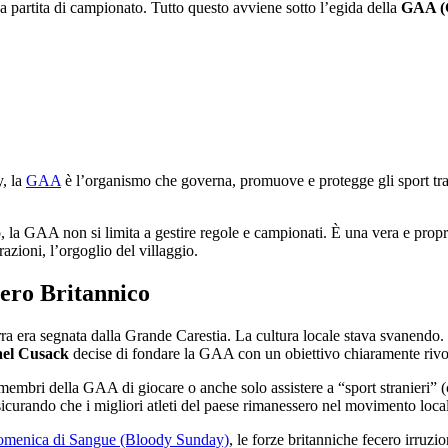
a partita di campionato. Tutto questo avviene sotto l’egida della
GAA (G
y, la
GAA
è l’organismo che governa, promuove e protegge gli sport trad
io, la GAA non si limita a gestire regole e campionati. È una vera e propr
razioni, l’orgoglio del villaggio.
pero Britannico
erra era segnata dalla Grande Carestia. La cultura locale stava svanendo. 
el Cusack
decise di fondare la GAA con un obiettivo chiaramente riv
ri della GAA di giocare o anche solo assistere a “sport stranieri” (co
sicurando che i migliori atleti del paese rimanessero nel movimento locale
menica di Sangue (Bloody Sunday)
, le forze britanniche fecero irruzi