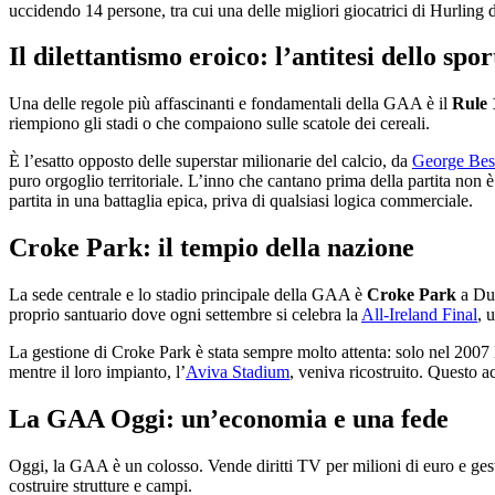
uccidendo 14 persone, tra cui una delle migliori giocatrici di Hurling
Il dilettantismo eroico: l’antitesi dello sp
Una delle regole più affascinanti e fondamentali della GAA è il
Rule 
riempiono gli stadi o che compaiono sulle scatole dei cereali.
È l’esatto opposto delle superstar milionarie del calcio, da
George Bes
puro orgoglio territoriale. L’inno che cantano prima della partita non
partita in una battaglia epica, priva di qualsiasi logica commerciale.
Croke Park: il tempio della nazione
La sede centrale e lo stadio principale della GAA è
Croke Park
a Dub
proprio santuario dove ogni settembre si celebra la
All-Ireland Final
, 
La gestione di Croke Park è stata sempre molto attenta: solo nel 200
mentre il loro impianto, l’
Aviva Stadium
, veniva ricostruito. Questo 
La GAA Oggi: un’economia e una fede
Oggi, la GAA è un colosso. Vende diritti TV per milioni di euro e ges
costruire strutture e campi.