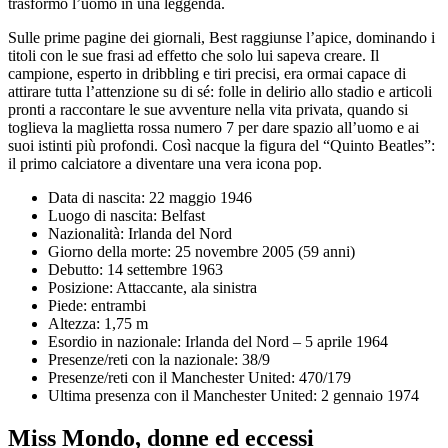
trasformò l’uomo in una leggenda.
Sulle prime pagine dei giornali, Best raggiunse l’apice, dominando i
titoli con le sue frasi ad effetto che solo lui sapeva creare. Il
campione, esperto in dribbling e tiri precisi, era ormai capace di
attirare tutta l’attenzione su di sé: folle in delirio allo stadio e articoli
pronti a raccontare le sue avventure nella vita privata, quando si
toglieva la maglietta rossa numero 7 per dare spazio all’uomo e ai
suoi istinti più profondi. Così nacque la figura del “Quinto Beatles”:
il primo calciatore a diventare una vera icona pop.
Data di nascita: 22 maggio 1946
Luogo di nascita: Belfast
Nazionalità: Irlanda del Nord
Giorno della morte: 25 novembre 2005 (59 anni)
Debutto: 14 settembre 1963
Posizione: Attaccante, ala sinistra
Piede: entrambi
Altezza: 1,75 m
Esordio in nazionale: Irlanda del Nord – 5 aprile 1964
Presenze/reti con la nazionale: 38/9
Presenze/reti con il Manchester United: 470/179
Ultima presenza con il Manchester United: 2 gennaio 1974
Miss Mondo, donne ed eccessi