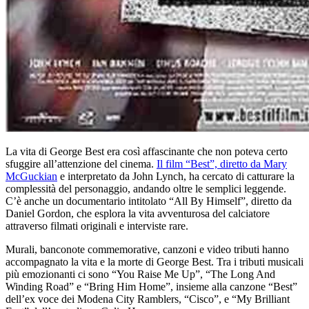
La vita di George Best era così affascinante che non poteva certo
sfuggire all’attenzione del cinema.
Il film “Best”, diretto da Mary
McGuckian
e interpretato da John Lynch, ha cercato di catturare la
complessità del personaggio, andando oltre le semplici leggende.
C’è anche un documentario intitolato “All By Himself”, diretto da
Daniel Gordon, che esplora la vita avventurosa del calciatore
attraverso filmati originali e interviste rare.
Murali, banconote commemorative, canzoni e video tributi hanno
accompagnato la vita e la morte di George Best. Tra i tributi musicali
più emozionanti ci sono “You Raise Me Up”, “The Long And
Winding Road” e “Bring Him Home”, insieme alla canzone “Best”
dell’ex voce dei Modena City Ramblers, “Cisco”, e “My Brilliant