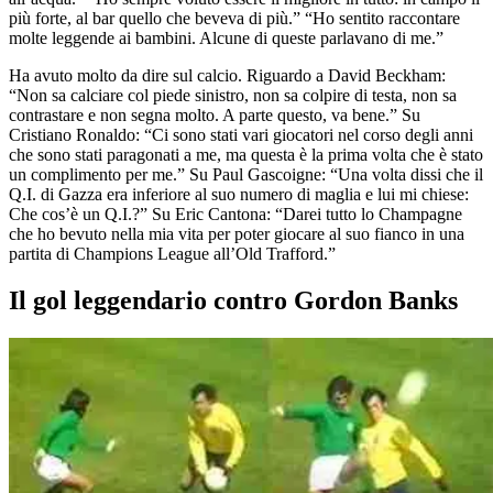
più forte, al bar quello che beveva di più.” “Ho sentito raccontare
molte leggende ai bambini. Alcune di queste parlavano di me.”
Ha avuto molto da dire sul calcio. Riguardo a David Beckham:
“Non sa calciare col piede sinistro, non sa colpire di testa, non sa
contrastare e non segna molto. A parte questo, va bene.” Su
Cristiano Ronaldo: “Ci sono stati vari giocatori nel corso degli anni
che sono stati paragonati a me, ma questa è la prima volta che è stato
un complimento per me.” Su Paul Gascoigne: “Una volta dissi che il
Q.I. di Gazza era inferiore al suo numero di maglia e lui mi chiese:
Che cos’è un Q.I.?” Su Eric Cantona: “Darei tutto lo Champagne
che ho bevuto nella mia vita per poter giocare al suo fianco in una
partita di Champions League all’Old Trafford.”
Il gol leggendario contro Gordon Banks