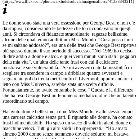
(https://www.flickr.com/photos/arxiudelsoidelaimatgemallorca/41338343211)
Le donne sono state una vera ossessione per George Best, e non c’è
da stupirsi, considerando le bellezze che lo circondavano in quegli
anni. Si circondava di fidanzate straordinarie, ragazze bellissime,
alcune delle quali erano addirittura Miss Mondo. “Cosa posso farci
se mi saltano addosso?”, era una delle frasi che George Best ripeteva
più spesso durante il suo periodo di successo. “Nel 1969 ho deciso
di dire addio a donne e alcol, e quei venti minuti sono stati i peggiori
della mia vita”, un’altra delle tante frasi con cui il calciatore
mostrava le sue vulnerabilità. “Se mi avessero dato la possibilità di
scegliere tra scendere in campo a dribblare quattro avversari e
segnare un gol da trenta metri contro il Liverpool, oppure andare a
letto con Miss Universo, sarebbe stata una scelta difficile.
Fortunatamente, ho avuto entrambe le cose.” Questa è la differenza
che ha reso George Best un fenomeno mediatico oltre che un talento
straordinario sul campo.
Ha avuto donne bellissime, come Miss Mondo, e allo stesso tempo
una carriera calcistica senza pari. E riguardo alle donne, ha coniato
frasi indimenticabili: “Ho speso un sacco di soldi in alcol, donne e
macchine veloci. Tutti gli altri soldi li ho sperperati.” “Ho amato
almeno 2000 donne senza nemmeno doverle sedurre; mi bastava