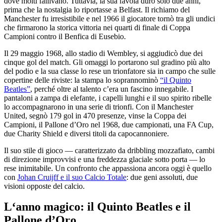
dove molti fallivano. Tuttavia, la sua favola durò solo due anni,
prima che la nostalgia lo riportasse a Belfast. Il richiamo del
Manchester fu irresistibile e nel 1966 il giocatore tornò tra gli undici
che firmarono la storica vittoria nei quarti di finale di Coppa
Campioni contro il Benfica di Eusebio.
Il 29 maggio 1968, allo stadio di Wembley, si aggiudicò due dei
cinque gol del match. Gli omaggi lo portarono sul gradino più alto
del podio e la sua classe lo rese un trionfatore sia in campo che sulle
copertine delle riviste: la stampa lo soprannominò
“il Quinto
Beatles”
, perché oltre al talento c’era un fascino innegabile. I
pantaloni a zampa di elefante, i capelli lunghi e il suo spirito ribelle
lo accompagnarono in una serie di trionfi. Con il Manchester
United, segnò 179 gol in 470 presenze, vinse la Coppa dei
Campioni, il Pallone d’Oro nel 1968, due campionati, una FA Cup,
due Charity Shield e diversi titoli da capocannoniere.
Il suo stile di gioco — caratterizzato da dribbling mozzafiato, cambi
di direzione improvvisi e una freddezza glaciale sotto porta — lo
rese inimitabile. Un confronto che appassiona ancora oggi è quello
con
Johan Cruijff e il suo Calcio Totale
: due geni assoluti, due
visioni opposte del calcio.
L‘anno magico: il Quinto Beatles e il
Pallone d’Oro