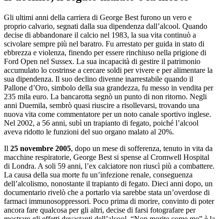
Gli ultimi anni della carriera di George Best furono un vero e
proprio calvario, segnati dalla sua dipendenza dall’alcool. Quando
decise di abbandonare il calcio nel 1983, la sua vita continuò a
scivolare sempre più nel baratro. Fu arrestato per guida in stato di
ebbrezza e violenza, finendo per essere rinchiuso nella prigione di
Ford Open nel Sussex. La sua incapacità di gestire il patrimonio
accumulato lo costrinse a cercare soldi per vivere e per alimentare la
sua dipendenza. Il suo declino divenne inarrestabile quando il
Pallone d’Oro, simbolo della sua grandezza, fu messo in vendita per
235 mila euro. La bancarotta segnò un punto di non ritorno. Negli
anni Duemila, sembrò quasi riuscire a risollevarsi, trovando una
nuova vita come commentatore per un noto canale sportivo inglese.
Nel 2002, a 56 anni, subì un trapianto di fegato, poiché l’alcool
aveva ridotto le funzioni del suo organo malato al 20%.
Il
25 novembre 2005
, dopo un mese di sofferenza, tenuto in vita da
macchine respiratorie, George Best si spense al Cromwell Hospital
di Londra. A soli 59 anni, l’ex calciatore non riuscì più a combattere.
La causa della sua morte fu un’infezione renale, conseguenza
dell’alcolismo, nonostante il trapianto di fegato. Dieci anni dopo, un
documentario rivelò che a portarlo via sarebbe stata un’overdose di
farmaci immunosoppressori. Poco prima di morire, convinto di poter
ancora fare qualcosa per gli altri, decise di farsi fotografare per
mostrare gli effetti devastanti dell’alcool. “Non morite come me” è la