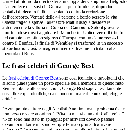
United al ritorno da una trasferta in Coppa dei Campioni a Belgrado.
L’aereo fece una sosta in Germania per rifornirsi e, dopo due
tentativi di decollo falliti, si schiantò contro la recinzione
dell’aeroporto. Ventitré delle 44 persone a bordo persero la vita.
Questa tragedia spinse l’allenatore Matt Busby a desiderare
ardentemente la vittoria in Coppa dei Campioni. Solo il giovane
nordirlandese riuscì a guidare il Manchester United verso il trionfo
nel campionato più prestigioso d’Europa: con un clamoroso 4-1
contro il Benfica, la finale di Wembley si trasformò in un successo
straordinario. Così, la maglia numero 7 divenne un tributo alla
memoria di Berry.
Le frasi celebri di George Best
Le
frasi celebri di George Best
sono così iconiche e travolgenti che
si sono guadagnate un posto speciale nella memoria di questo mito.
Sempre ribelle alle convenzioni, George Best sapeva esattamente
cosa dire e quando dirlo, scatenando un mare di emozioni, elogi e
critiche.
“Avrei potuto entrare negli Alcolisti Anonimi, ma il problema è che
non posso restare anonimo.” “Vivo la mia vita un drink alla volta.”
“Non sono mai stato in spiaggia: per arrivarci dovevo passare
davanti a un bar e mi sono sempre fermato prima di arrivare
all’acqua.” “Ho sempre voluto essere il migliore in tutto: in campo il