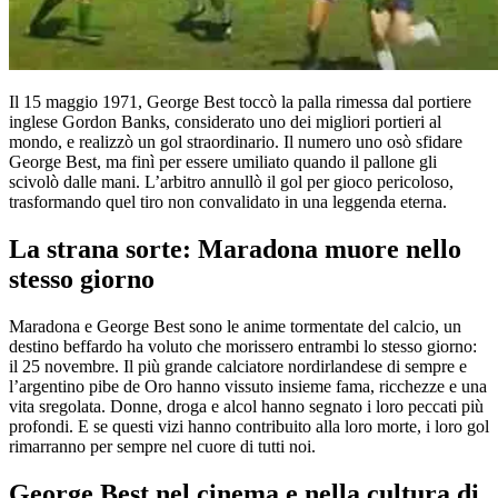
Il 15 maggio 1971, George Best toccò la palla rimessa dal portiere
inglese Gordon Banks, considerato uno dei migliori portieri al
mondo, e realizzò un gol straordinario. Il numero uno osò sfidare
George Best, ma finì per essere umiliato quando il pallone gli
scivolò dalle mani. L’arbitro annullò il gol per gioco pericoloso,
trasformando quel tiro non convalidato in una leggenda eterna.
La strana sorte: Maradona muore nello
stesso giorno
Maradona e George Best sono le anime tormentate del calcio, un
destino beffardo ha voluto che morissero entrambi lo stesso giorno:
il 25 novembre. Il più grande calciatore nordirlandese di sempre e
l’argentino pibe de Oro hanno vissuto insieme fama, ricchezze e una
vita sregolata. Donne, droga e alcol hanno segnato i loro peccati più
profondi. E se questi vizi hanno contribuito alla loro morte, i loro gol
rimarranno per sempre nel cuore di tutti noi.
George Best nel cinema e nella cultura di