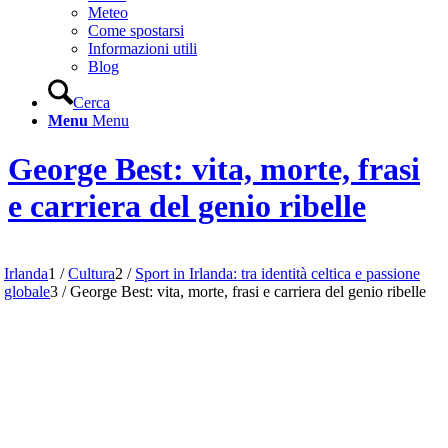
Meteo
Come spostarsi
Informazioni utili
Blog
Cerca
Menu
Menu
George Best: vita, morte, frasi
e carriera del genio ribelle
Irlanda
1
/
Cultura
2
/
Sport in Irlanda: tra identità celtica e passione
globale
3
/
George Best: vita, morte, frasi e carriera del genio ribelle