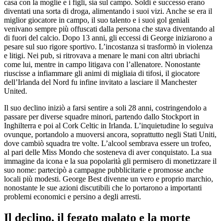
casa con la moglie e i figli, sia sul campo. Soldi e successo erano
diventati una sorta di droga, alimentando i suoi vizi. Anche se era il
miglior giocatore in campo, il suo talento e i suoi gol geniali
venivano sempre più offuscati dalla persona che stava diventando al
di fuori del calcio. Dopo 13 anni, gli eccessi di George iniziarono a
pesare sul suo rigore sportivo. L’incostanza si trasformò in violenza
e litigi. Nei pub, si ritrovava a menare le mani con altri ubriachi
come lui, mentre in campo litigava con l’allenatore. Nonostante
riuscisse a infiammare gli animi di migliaia di tifosi, il giocatore
dell’Irlanda del Nord fu infine invitato a lasciare il Manchester
United.
Il suo declino iniziò a farsi sentire a soli 28 anni, costringendolo a
passare per diverse squadre minori, partendo dallo Stockport in
Inghilterra e poi al Cork Celtic in Irlanda. L’inquietudine lo seguiva
ovunque, portandolo a muoversi ancora, soprattutto negli Stati Uniti,
dove cambiò squadra tre volte. L’alcool sembrava essere un trofeo,
al pari delle Miss Mondo che sosteneva di aver conquistato. La sua
immagine da icona e la sua popolarità gli permisero di monetizzare il
suo nome: partecipò a campagne pubblicitarie e promosse anche
locali più modesti. George Best divenne un vero e proprio marchio,
nonostante le sue azioni discutibili che lo portarono a importanti
problemi economici e persino a degli arresti.
Il declino, il fegato malato e la morte