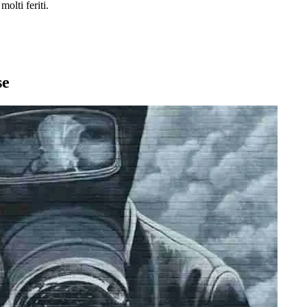
olti feriti.
se