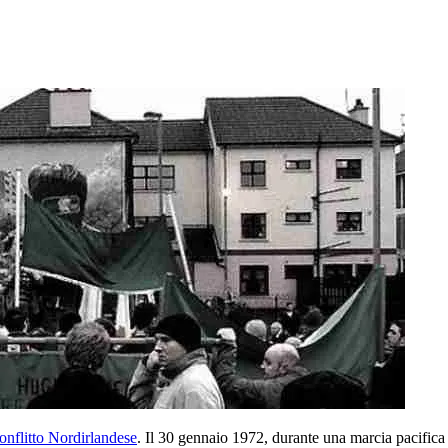
onflitto Nordirlandese
. Il 30 gennaio 1972, durante una marcia pacifica pe