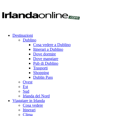
Destinazioni
Dublino
Cosa vedere a Dublino
Itinerari a Dublino
Dove dormire
Dove mangiare
Pub di Dublino
Trasporti
Shopping
Dublin Pass
Ovest
Est
Sud
Irlanda del Nord
Viaggiare in Irlanda
Cosa vedere
Itinerari
Clima