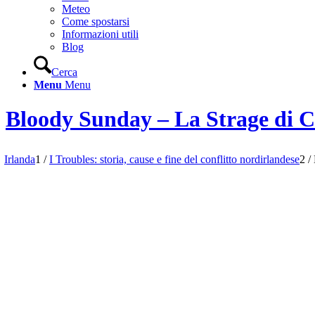
Meteo
Come spostarsi
Informazioni utili
Blog
Cerca
Menu
Menu
Bloody Sunday – La Strage di Ci
Irlanda
1
/
I Troubles: storia, cause e fine del conflitto nordirlandese
2
/