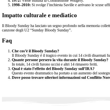
1972:
Viene istituita la Commissione Widgery.
1998–2010:
Si svolge l’inchiesta Saville e arrivano le scuse uffi
Impatto culturale e mediatico
Il Bloody Sunday ha lasciato un segno profondo nella memoria colletti
canzone degli U2 “Sunday Bloody Sunday”.
Faq
Che cos’è il Bloody Sunday?
Il Bloody Sunday è il tragico evento in cui 14 civili disarmati 
Quante persone persero la vita durante il Bloody Sunday?
In totale, 14 civili furono uccisi e altri 14 rimasero feriti.
Qual è stato l’effetto del Bloody Sunday sull’IRA?
Questo evento drammatico ha portato a un aumento del sostegno
Dove posso trovare ulteriori informazioni sul Conflitto No