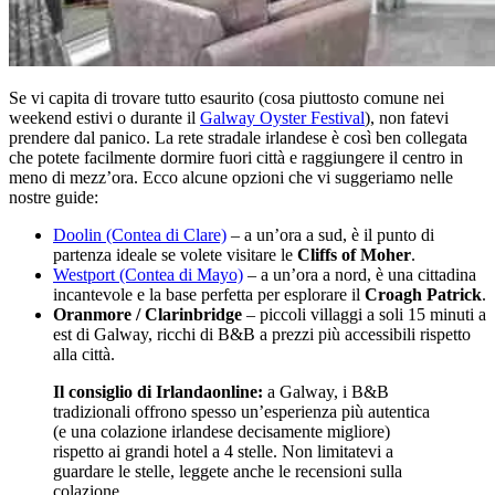
Se vi capita di trovare tutto esaurito (cosa piuttosto comune nei
weekend estivi o durante il
Galway Oyster Festival
), non fatevi
prendere dal panico. La rete stradale irlandese è così ben collegata
che potete facilmente dormire fuori città e raggiungere il centro in
meno di mezz’ora. Ecco alcune opzioni che vi suggeriamo nelle
nostre guide:
Doolin (Contea di Clare)
– a un’ora a sud, è il punto di
partenza ideale se volete visitare le
Cliffs of Moher
.
Westport (Contea di Mayo)
– a un’ora a nord, è una cittadina
incantevole e la base perfetta per esplorare il
Croagh Patrick
.
Oranmore / Clarinbridge
– piccoli villaggi a soli 15 minuti a
est di Galway, ricchi di B&B a prezzi più accessibili rispetto
alla città.
Il consiglio di Irlandaonline:
a Galway, i B&B
tradizionali offrono spesso un’esperienza più autentica
(e una colazione irlandese decisamente migliore)
rispetto ai grandi hotel a 4 stelle. Non limitatevi a
guardare le stelle, leggete anche le recensioni sulla
colazione.