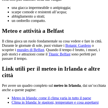
una giacca impermeabile o antipioggia;
scarpe comode e resistenti all’acqua;
abbigliamento a strati;
un ombrello compatto.
Meteo e attività a Belfast
Il clima gioca un ruolo fondamentale su cosa vedere e fare in città.
Durante le giornate di sole, puoi visitare i
Botanic Gardens
o
scoprire i
murales di Belfast
. Quando il tempo è brutto, i musei, i
pub storici e attrazioni come il
Titanic Belfast
sono perfetti per
passare il tempo.
Link utili per il meteo in Irlanda e altre
città
Per avere un quadro completo sul
meteo in Irlanda
, dai un’occhiata
anche a queste pagine:
Meteo in Irlanda: come il clima varia in tutto il paese
Clima in Irlanda: le stagioni, temperature e cosa aspettarsi