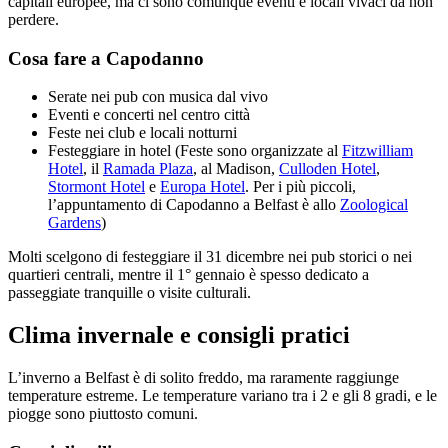
capitali europee, ma ci sono comunque eventi e locali vivaci da non
perdere.
Cosa fare a Capodanno
Serate nei pub con musica dal vivo
Eventi e concerti nel centro città
Feste nei club e locali notturni
Festeggiare in hotel (Feste sono organizzate al
Fitzwilliam
Hotel
, il
Ramada Plaza
, al Madison,
Culloden Hotel
,
Stormont Hotel
e
Europa Hotel
. Per i più piccoli,
l’appuntamento di Capodanno a Belfast è allo
Zoological
Gardens
)
Molti scelgono di festeggiare il 31 dicembre nei pub storici o nei
quartieri centrali, mentre il 1° gennaio è spesso dedicato a
passeggiate tranquille o visite culturali.
Clima invernale e consigli pratici
L’inverno a Belfast è di solito freddo, ma raramente raggiunge
temperature estreme. Le temperature variano tra i 2 e gli 8 gradi, e le
piogge sono piuttosto comuni.