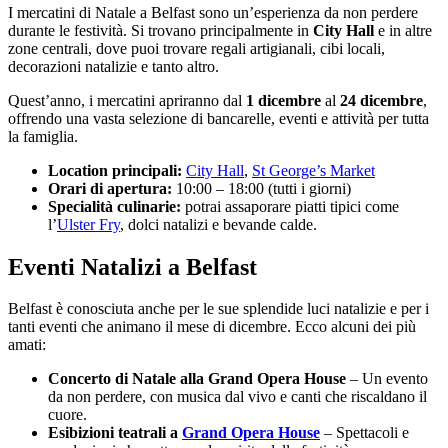
I mercatini di Natale a Belfast sono un’esperienza da non perdere
durante le festività. Si trovano principalmente in
City Hall
e in altre
zone centrali, dove puoi trovare regali artigianali, cibi locali,
decorazioni natalizie e tanto altro.
Quest’anno, i mercatini apriranno dal
1 dicembre
al
24 dicembre
,
offrendo una vasta selezione di bancarelle, eventi e attività per tutta
la famiglia.
Location principali:
City Hall
,
St George’s Market
Orari di apertura:
10:00 – 18:00 (tutti i giorni)
Specialità culinarie:
potrai assaporare piatti tipici come
l’
Ulster Fry
, dolci natalizi e bevande calde.
Eventi Natalizi a Belfast
Belfast è conosciuta anche per le sue splendide luci natalizie e per i
tanti eventi che animano il mese di dicembre. Ecco alcuni dei più
amati:
Concerto di Natale alla Grand Opera House
– Un evento
da non perdere, con musica dal vivo e canti che riscaldano il
cuore.
Esibizioni teatrali a
Grand Opera House
– Spettacoli e