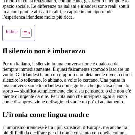
il modo in cui si relazionano, comunicano, gestiscono il tempo e lo
spazio sociale. Le differenze tra italiani e irlandesi sono reali, sottili
in alcuni punti e abissali in altri, e capirle in anticipo rende
l’esperienza irlandese molto più ricca.
Indice
Il silenzio non è imbarazzo
Per un italiano, il silenzio in una conversazione è qualcosa da
riempire immediatamente. È quasi fisicamente scomodo lasciare un
vuoto. Gli irlandesi hanno un rapporto completamente diverso con il
silenzio: lo tollerano, lo abitano, a volte lo cercano. Una pausa in
una conversazione tra irlandesi non significa che qualcosa è andato
storto — significa semplicemente che si sta pensando, o che non c’è
niente di urgente da dire. Per l’italiano che interpreta ogni silenzio
come disapprovazione o disagio, ci vuole un po’ di adattamento.
L’ironia come lingua madre
L’umorismo irlandese è tra i più sofisticati d’Europa, ma anche tra i
più difficili da decifrare per chi non è cresciuto con quella cultura.