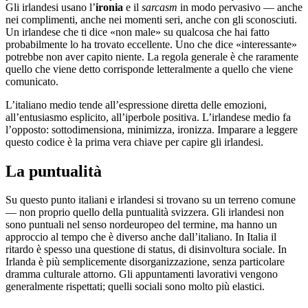
Gli irlandesi usano l’
ironia
e il
sarcasm
in modo pervasivo — anche
nei complimenti, anche nei momenti seri, anche con gli sconosciuti.
Un irlandese che ti dice «non male» su qualcosa che hai fatto
probabilmente lo ha trovato eccellente. Uno che dice «interessante»
potrebbe non aver capito niente. La regola generale è che raramente
quello che viene detto corrisponde letteralmente a quello che viene
comunicato.
L’italiano medio tende all’espressione diretta delle emozioni,
all’entusiasmo esplicito, all’iperbole positiva. L’irlandese medio fa
l’opposto: sottodimensiona, minimizza, ironizza. Imparare a leggere
questo codice è la prima vera chiave per capire gli irlandesi.
La puntualità
Su questo punto italiani e irlandesi si trovano su un terreno comune
— non proprio quello della puntualità svizzera. Gli irlandesi non
sono puntuali nel senso nordeuropeo del termine, ma hanno un
approccio al tempo che è diverso anche dall’italiano. In Italia il
ritardo è spesso una questione di status, di disinvoltura sociale. In
Irlanda è più semplicemente disorganizzazione, senza particolare
dramma culturale attorno. Gli appuntamenti lavorativi vengono
generalmente rispettati; quelli sociali sono molto più elastici.