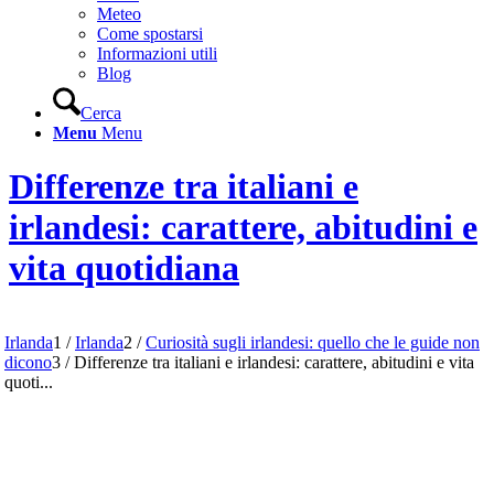
Meteo
Come spostarsi
Informazioni utili
Blog
Cerca
Menu
Menu
Differenze tra italiani e
irlandesi: carattere, abitudini e
vita quotidiana
Irlanda
1
/
Irlanda
2
/
Curiosità sugli irlandesi: quello che le guide non
dicono
3
/
Differenze tra italiani e irlandesi: carattere, abitudini e vita
quoti...