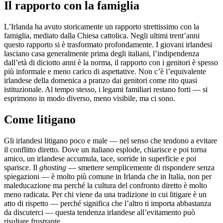
Il rapporto con la famiglia
L’Irlanda ha avuto storicamente un rapporto strettissimo con la
famiglia, mediato dalla Chiesa cattolica. Negli ultimi trent’anni
questo rapporto si è trasformato profondamente. I giovani irlandesi
lasciano casa generalmente prima degli italiani, l’indipendenza
dall’età di diciotto anni è la norma, il rapporto con i genitori è spesso
più informale e meno carico di aspettative. Non c’è l’equivalente
irlandese della domenica a pranzo dai genitori come rito quasi
istituzionale. Al tempo stesso, i legami familiari restano forti — si
esprimono in modo diverso, meno visibile, ma ci sono.
Come litigano
Gli irlandesi litigano poco e male — nel senso che tendono a evitare
il conflitto diretto. Dove un italiano esplode, chiarisce e poi torna
amico, un irlandese accumula, tace, sorride in superficie e poi
sparisce. Il
ghosting
— smettere semplicemente di rispondere senza
spiegazioni — è molto più comune in Irlanda che in Italia, non per
maleducazione ma perché la cultura del confronto diretto è molto
meno radicata. Per chi viene da una tradizione in cui litigare è un
atto di rispetto — perché significa che l’altro ti importa abbastanza
da discuterci — questa tendenza irlandese all’evitamento può
risultare frustrante.