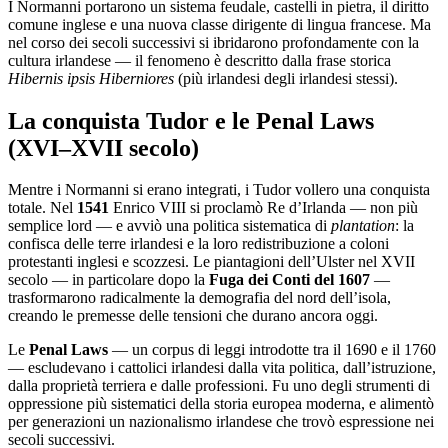
I Normanni portarono un sistema feudale, castelli in pietra, il diritto
comune inglese e una nuova classe dirigente di lingua francese. Ma
nel corso dei secoli successivi si ibridarono profondamente con la
cultura irlandese — il fenomeno è descritto dalla frase storica
Hibernis ipsis Hiberniores
(più irlandesi degli irlandesi stessi).
La conquista Tudor e le Penal Laws
(XVI–XVII secolo)
Mentre i Normanni si erano integrati, i Tudor vollero una conquista
totale. Nel
1541
Enrico VIII si proclamò Re d’Irlanda — non più
semplice lord — e avviò una politica sistematica di
plantation
: la
confisca delle terre irlandesi e la loro redistribuzione a coloni
protestanti inglesi e scozzesi. Le piantagioni dell’Ulster nel XVII
secolo — in particolare dopo la
Fuga dei Conti del 1607
—
trasformarono radicalmente la demografia del nord dell’isola,
creando le premesse delle tensioni che durano ancora oggi.
Le
Penal Laws
— un corpus di leggi introdotte tra il 1690 e il 1760
— escludevano i cattolici irlandesi dalla vita politica, dall’istruzione,
dalla proprietà terriera e dalle professioni. Fu uno degli strumenti di
oppressione più sistematici della storia europea moderna, e alimentò
per generazioni un nazionalismo irlandese che trovò espressione nei
secoli successivi.