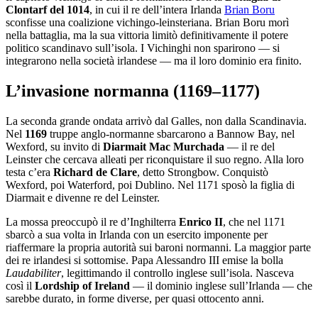
Clontarf del 1014
, in cui il re dell’intera Irlanda
Brian Boru
sconfisse una coalizione vichingo-leinsteriana. Brian Boru morì
nella battaglia, ma la sua vittoria limitò definitivamente il potere
politico scandinavo sull’isola. I Vichinghi non sparirono — si
integrarono nella società irlandese — ma il loro dominio era finito.
L’invasione normanna (1169–1177)
La seconda grande ondata arrivò dal Galles, non dalla Scandinavia.
Nel
1169
truppe anglo-normanne sbarcarono a Bannow Bay, nel
Wexford, su invito di
Diarmait Mac Murchada
— il re del
Leinster che cercava alleati per riconquistare il suo regno. Alla loro
testa c’era
Richard de Clare
, detto Strongbow. Conquistò
Wexford, poi Waterford, poi Dublino. Nel 1171 sposò la figlia di
Diarmait e divenne re del Leinster.
La mossa preoccupò il re d’Inghilterra
Enrico II
, che nel 1171
sbarcò a sua volta in Irlanda con un esercito imponente per
riaffermare la propria autorità sui baroni normanni. La maggior parte
dei re irlandesi si sottomise. Papa Alessandro III emise la bolla
Laudabiliter
, legittimando il controllo inglese sull’isola. Nasceva
così il
Lordship of Ireland
— il dominio inglese sull’Irlanda — che
sarebbe durato, in forme diverse, per quasi ottocento anni.