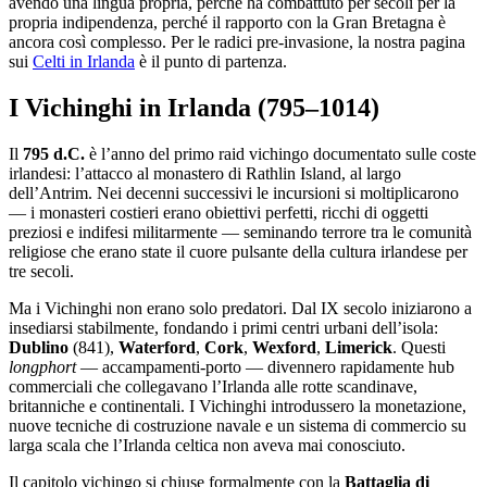
avendo una lingua propria, perché ha combattuto per secoli per la
propria indipendenza, perché il rapporto con la Gran Bretagna è
ancora così complesso. Per le radici pre-invasione, la nostra pagina
sui
Celti in Irlanda
è il punto di partenza.
I Vichinghi in Irlanda (795–1014)
Il
795 d.C.
è l’anno del primo raid vichingo documentato sulle coste
irlandesi: l’attacco al monastero di Rathlin Island, al largo
dell’Antrim. Nei decenni successivi le incursioni si moltiplicarono
— i monasteri costieri erano obiettivi perfetti, ricchi di oggetti
preziosi e indifesi militarmente — seminando terrore tra le comunità
religiose che erano state il cuore pulsante della cultura irlandese per
tre secoli.
Ma i Vichinghi non erano solo predatori. Dal IX secolo iniziarono a
insediarsi stabilmente, fondando i primi centri urbani dell’isola:
Dublino
(841),
Waterford
,
Cork
,
Wexford
,
Limerick
. Questi
longphort
— accampamenti-porto — divennero rapidamente hub
commerciali che collegavano l’Irlanda alle rotte scandinave,
britanniche e continentali. I Vichinghi introdussero la monetazione,
nuove tecniche di costruzione navale e un sistema di commercio su
larga scala che l’Irlanda celtica non aveva mai conosciuto.
Il capitolo vichingo si chiuse formalmente con la
Battaglia di