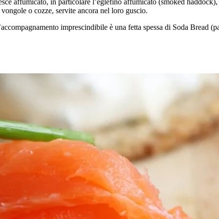
 pesce affumicato, in particolare l’eglefino affumicato (smoked haddock)
vongole o cozze, servite ancora nel loro guscio.
’accompagnamento imprescindibile è una fetta spessa di Soda Bread (pa