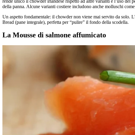
rende unico il chowder irlandese rispetto ad altre varianti è l’uso del
della panna. Alcune varianti costiere includono anche molluschi come 
Un aspetto fondamentale: il chowder non viene mai servito da solo. L
Bread (pane integrale), perfetta per “pulire” il fondo della scodella.
La Mousse di salmone affumicato