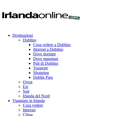
Destinazioni
Dublino
Cosa vedere a Dublino
Itinerari a Dublino
Dove dormire
Dove mangiare
Pub di Dublino
Trasporti
Shopping
Dublin Pass
Ovest
Est
Sud
Irlanda del Nord
Viaggiare in Irlanda
Cosa vedere
Itinerari
Clima