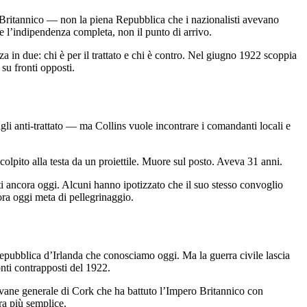
ero Britannico — non la piena Repubblica che i nazionalisti avevano
e l’indipendenza completa, non il punto di arrivo.
za in due: chi è per il trattato e chi è contro. Nel giugno 1922 scoppia
su fronti opposti.
gli anti-trattato — ma Collins vuole incontrare i comandanti locali e
olpito alla testa da un proiettile. Muore sul posto. Aveva 31 anni.
iti ancora oggi. Alcuni hanno ipotizzato che il suo stesso convoglio
ora oggi meta di pellegrinaggio.
 Repubblica d’Irlanda che conosciamo oggi. Ma la guerra civile lascia
onti contrapposti del 1922.
ovane generale di Cork che ha battuto l’Impero Britannico con
era più semplice.