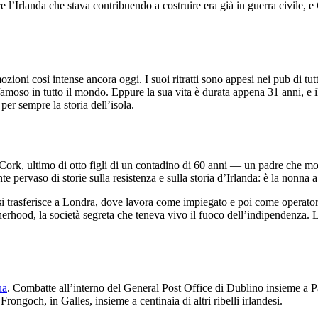
Irlanda che stava contribuendo a costruire era già in guerra civile, e 
ozioni così intense ancora oggi. I suoi ritratti sono appesi nei pub di tutta
oso in tutto il mondo. Eppure la sua vita è durata appena 31 anni, e il s
er sempre la storia dell’isola.
i Cork, ultimo di otto figli di un contadino di 60 anni — un padre che 
te pervaso di storie sulla resistenza e sulla storia d’Irlanda: è la nonna
si trasferisce a Londra, dove lavora come impiegato e poi come operatore 
otherhood, la società segreta che teneva vivo il fuoco dell’indipendenza.
ua
. Combatte all’interno del General Post Office di Dublino insieme a P
Frongoch, in Galles, insieme a centinaia di altri ribelli irlandesi.