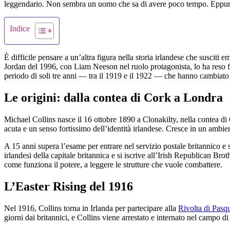
leggendario. Non sembra un uomo che sa di avere poco tempo. Eppure l’
Indice
È difficile pensare a un’altra figura nella storia irlandese che susciti em
Jordan del 1996, con Liam Neeson nel ruolo protagonista, lo ha reso fam
periodo di soli tre anni — tra il 1919 e il 1922 — che hanno cambiato p
Le origini: dalla contea di Cork a Londra
Michael Collins nasce il 16 ottobre 1890 a Clonakilty, nella contea d
acuta e un senso fortissimo dell’identità irlandese. Cresce in un ambien
A 15 anni supera l’esame per entrare nel servizio postale britannico e 
irlandesi della capitale britannica e si iscrive all’Irish Republican Br
come funziona il potere, a leggere le strutture che vuole combattere.
L’Easter Rising del 1916
Nel 1916, Collins torna in Irlanda per partecipare alla
Rivolta di Pasq
giorni dai britannici, e Collins viene arrestato e internato nel campo di 