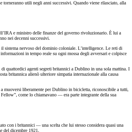
e torneranno utili negli anni successivi. Quando viene rilasciato, alla
ell’IRA e ministro delle finanze del governo rivoluzionario. È lui a
anno nei decenni successivi.
l sistema nervoso del dominio coloniale. L’intelligence. Le reti di
ie informazioni in tempo reale su ogni mossa degli avversari e colpisce
uattordici agenti segreti britannici a Dublino in una sola mattina. I
osta britannica alienò ulteriore simpatia internazionale alla causa
 muoversi liberamente per Dublino in bicicletta, riconoscibile a tutti,
 “Big Fellow”, come lo chiamavano — era parte integrante della sua
tato con i britannici — una scelta che lui stesso considera quasi una
se del dicembre 1921.