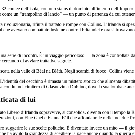
elle 32 contee dell’isola, con uno status di dominio all’interno dell’Imp
de come un “trampolino di lancio” — un punto di partenza da cui ottener
ivoluzionaria, rifiuta il trattato e rompe con Collins. L’Irlanda si spez
ni che avevano combattuto insieme contro i britannici e ora si trovavano 
una serie di incontri. È un viaggio pericoloso — la zona è controllata da
e cercando di avviare trattative segrete.
cata nella valle di Béal na Bláth. Negli scambi di fuoco, Collins viene c
 L’identità del cecchino è rimasta un mistero storico che alimenta dibatt
lta con lui nel cimitero di Glasnevin a Dublino, dove la sua tomba è anc
icata di lui
Stato Libero d’Irlanda sopravvive, si consolida, diventa con il tempo la
erazioni, con Fine Gael e Fianna Fáil che affondano le radici nei due fr
o suggerire le sue scelte politiche. È diventato invece un mito — il gi
li, che ha avuto la grandezza di scegliere la pace anche quando la guerra 