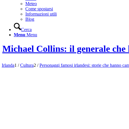
Meteo
Come spostarsi
Informazioni utili
Blog
Cerca
Menu
Menu
Michael Collins: il generale che
Irlanda
1
/
Cultura
2
/
Personaggi famosi irlandesi: storie che hanno ca