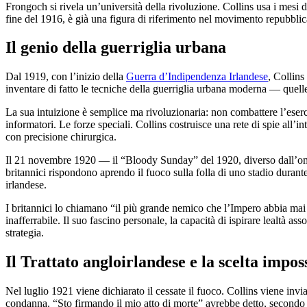
Frongoch si rivela un’università della rivoluzione. Collins usa i mesi d
fine del 1916, è già una figura di riferimento nel movimento repubbli
Il genio della guerriglia urbana
Dal 1919, con l’inizio della
Guerra d’Indipendenza Irlandese
, Collins
inventare di fatto le tecniche della guerriglia urbana moderna — quell
La sua intuizione è semplice ma rivoluzionaria: non combattere l’eserc
informatori. Le forze speciali. Collins costruisce una rete di spie all’
con precisione chirurgica.
Il 21 novembre 1920 — il “Bloody Sunday” del 1920, diverso dall’omon
britannici rispondono aprendo il fuoco sulla folla di uno stadio durante
irlandese.
I britannici lo chiamano “il più grande nemico che l’Impero abbia mai a
inafferrabile. Il suo fascino personale, la capacità di ispirare lealtà 
strategia.
Il Trattato angloirlandese e la scelta impos
Nel luglio 1921 viene dichiarato il cessate il fuoco. Collins viene invi
condanna. “Sto firmando il mio atto di morte” avrebbe detto, secondo