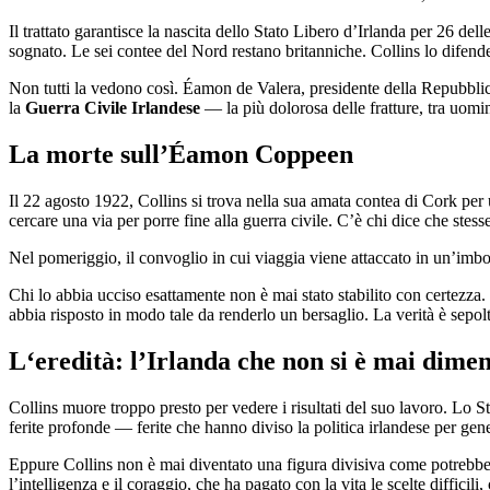
Il trattato garantisce la nascita dello Stato Libero d’Irlanda per 26 d
sognato. Le sei contee del Nord restano britanniche. Collins lo difen
Non tutti la vedono così. Éamon de Valera, presidente della Repubblica r
la
Guerra Civile Irlandese
— la più dolorosa delle fratture, tra uomi
La morte sull’Éamon Coppeen
Il 22 agosto 1922, Collins si trova nella sua amata contea di Cork per 
cercare una via per porre fine alla guerra civile. C’è chi dice che stess
Nel pomeriggio, il convoglio in cui viaggia viene attaccato in un’imbos
Chi lo abbia ucciso esattamente non è mai stato stabilito con certezza.
abbia risposto in modo tale da renderlo un bersaglio. La verità è sepo
L‘eredità: l’Irlanda che non si è mai diment
Collins muore troppo presto per vedere i risultati del suo lavoro. Lo 
ferite profonde — ferite che hanno diviso la politica irlandese per gen
Eppure Collins non è mai diventato una figura divisiva come potrebber
l’intelligenza e il coraggio, che ha pagato con la vita le scelte diffici