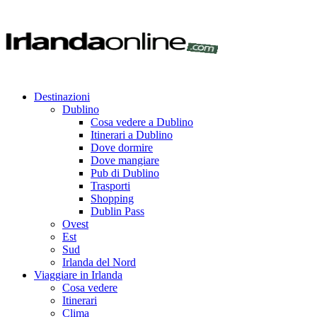
Destinazioni
Dublino
Cosa vedere a Dublino
Itinerari a Dublino
Dove dormire
Dove mangiare
Pub di Dublino
Trasporti
Shopping
Dublin Pass
Ovest
Est
Sud
Irlanda del Nord
Viaggiare in Irlanda
Cosa vedere
Itinerari
Clima