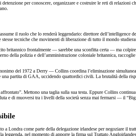
i detenzione per conoscere, organizzare e costruire le reti di relazioni ch
cano.
 assume il ruolo che lo renderà leggendario: direttore dell’intelligence d
e stesse tecniche che movimenti di liberazione di tutto il mondo studier
ito britannico frontalmente — sarebbe una sconfitta certa — ma colpire i
interno della polizia e dell’amministrazione coloniale britannica, raccogl
imo del 1972 a Derry — Collins coordina l’eliminazione simultanea di q
 una partita di GAA, uccidendo quattordici civili. La brutalità della risp
ffrontato”. Mettono una taglia sulla sua testa. Eppure Collins continua a
assoluta e di muoversi tra i livelli della società senza mai fermarsi — il
sibile
ato a Londra come parte della delegazione irlandese per negoziare il trat
 la leggenda, nel momento di apporre la firma sul Trattato Angloirlande