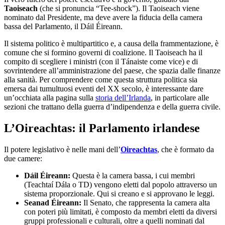
Taoiseach
(che si pronuncia “Tee-shock”). Il Taoiseach viene
nominato dal Presidente, ma deve avere la fiducia della camera
bassa del Parlamento, il Dáil Éireann.
Il sistema politico è multipartitico e, a causa della frammentazione, è
comune che si formino governi di coalizione. Il Taoiseach ha il
compito di scegliere i ministri (con il Tánaiste come vice) e di
sovrintendere all’amministrazione del paese, che spazia dalle finanze
alla sanità. Per comprendere come questa struttura politica sia
emersa dai tumultuosi eventi del XX secolo, è interessante dare
un’occhiata alla pagina sulla
storia dell’Irlanda
, in particolare alle
sezioni che trattano della guerra d’indipendenza e della guerra civile.
L’Oireachtas: il Parlamento irlandese
Il potere legislativo è nelle mani dell’
Oireachtas
, che è formato da
due camere:
Dáil Éireann:
Questa è la camera bassa, i cui membri
(Teachtaí Dála o TD) vengono eletti dal popolo attraverso un
sistema proporzionale. Qui si creano e si approvano le leggi.
Seanad Éireann:
Il Senato, che rappresenta la camera alta
con poteri più limitati, è composto da membri eletti da diversi
gruppi professionali e culturali, oltre a quelli nominati dal