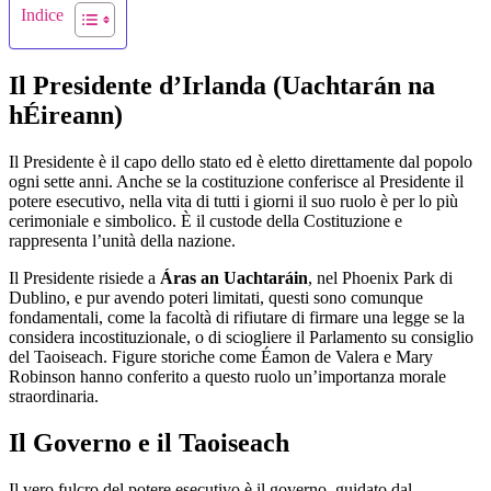
Indice
Il Presidente d’Irlanda (Uachtarán na
hÉireann)
Il Presidente è il capo dello stato ed è eletto direttamente dal popolo
ogni sette anni. Anche se la costituzione conferisce al Presidente il
potere esecutivo, nella vita di tutti i giorni il suo ruolo è per lo più
cerimoniale e simbolico. È il custode della Costituzione e
rappresenta l’unità della nazione.
Il Presidente risiede a
Áras an Uachtaráin
, nel Phoenix Park di
Dublino, e pur avendo poteri limitati, questi sono comunque
fondamentali, come la facoltà di rifiutare di firmare una legge se la
considera incostituzionale, o di sciogliere il Parlamento su consiglio
del Taoiseach. Figure storiche come Éamon de Valera e Mary
Robinson hanno conferito a questo ruolo un’importanza morale
straordinaria.
Il Governo e il Taoiseach
Il vero fulcro del potere esecutivo è il governo, guidato dal