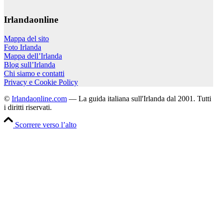
Irlandaonline
Mappa del sito
Foto Irlanda
Mappa dell’Irlanda
Blog sull’Irlanda
Chi siamo e contatti
Privacy e Cookie Policy
©
Irlandaonline.com
— La guida italiana sull'Irlanda dal 2001. Tutti
i diritti riservati.
Scorrere verso l’alto