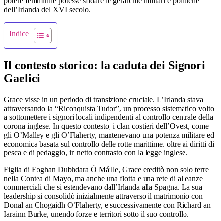
potere femminile potesse sfidare le gerarchie militari e politiche
dell’Irlanda del XVI secolo.
Indice
Il contesto storico: la caduta dei Signori
Gaelici
Grace visse in un periodo di transizione cruciale. L’Irlanda stava
attraversando la “Riconquista Tudor”, un processo sistematico volto
a sottomettere i signori locali indipendenti al controllo centrale della
corona inglese. In questo contesto, i clan costieri dell’Ovest, come
gli O’Malley e gli O’Flaherty, mantenevano una potenza militare ed
economica basata sul controllo delle rotte marittime, oltre ai diritti di
pesca e di pedaggio, in netto contrasto con la legge inglese.
Figlia di Eoghan Dubhdara Ó Máille, Grace ereditò non solo terre
nella Contea di Mayo, ma anche una flotta e una rete di alleanze
commerciali che si estendevano dall’Irlanda alla Spagna. La sua
leadership si consolidò inizialmente attraverso il matrimonio con
Donal an Chogaidh O’Flaherty, e successivamente con Richard an
Iarainn Burke, unendo forze e territori sotto il suo controllo.