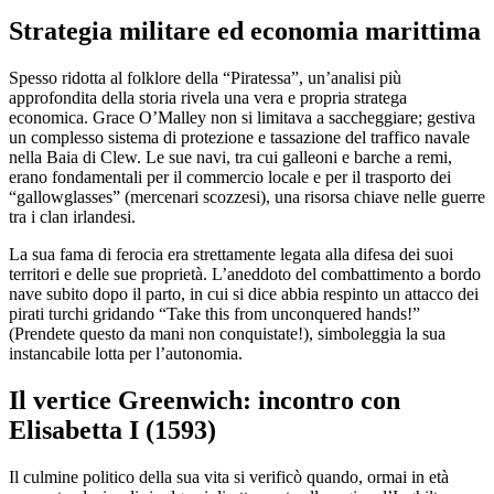
Strategia militare ed economia marittima
Spesso ridotta al folklore della “Piratessa”, un’analisi più
approfondita della storia rivela una vera e propria stratega
economica. Grace O’Malley non si limitava a saccheggiare; gestiva
un complesso sistema di protezione e tassazione del traffico navale
nella Baia di Clew. Le sue navi, tra cui galleoni e barche a remi,
erano fondamentali per il commercio locale e per il trasporto dei
“gallowglasses” (mercenari scozzesi), una risorsa chiave nelle guerre
tra i clan irlandesi.
La sua fama di ferocia era strettamente legata alla difesa dei suoi
territori e delle sue proprietà. L’aneddoto del combattimento a bordo
nave subito dopo il parto, in cui si dice abbia respinto un attacco dei
pirati turchi gridando “Take this from unconquered hands!”
(Prendete questo da mani non conquistate!), simboleggia la sua
instancabile lotta per l’autonomia.
Il vertice Greenwich: incontro con
Elisabetta I (1593)
Il culmine politico della sua vita si verificò quando, ormai in età