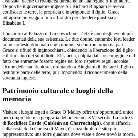
avanzata, decise di rivolgersi direttamente alla regina d’Inghilterra.
Dopo che il governatore inglese Sir Richard Bingham le aveva
confiscato le terre, le proprietà e imprigionato il figlio, Grace
intraprese un viaggio fino a Londra per chiedere giustizia a
Elisabetta I.
L’incontro al Palazzo di Greenwich nel 1593 è uno degli eventi più
documentati della sua esistenza. Le due donne, entrambe forti leader
in un contesto dominato dagli uomini, si confrontarono da pari.
Grace si rifiutò di inginocchiarsi, chiedendo la liberazione del figlio
e il ripristino dei suoi diritti. Elisabetta, colpita dal suo coraggio e dal
fatto che entrambe fossero regine nei loro rispettivi regni, accolse
alcune delle sue richieste, ordinando a Bingham di liberare il figlio e
restituire parte delle terre, pur imponendo il riconoscimento della
sovranità inglese.
Patrimonio culturale e luoghi della
memoria
Visitare i luoghi legati a Grace O’Malley offre un’opportunità unica
per comprendere la geografia del potere nel XVI secolo. La fortezza
di
Rockfleet Castle (Caisleán an Charrochaigh)
, che si affaccia
sulla costa della Contea di Mayo, è senza dubbio il sito più
rappresentativo: una torre quadrata dove visse e dove trovò la morte.