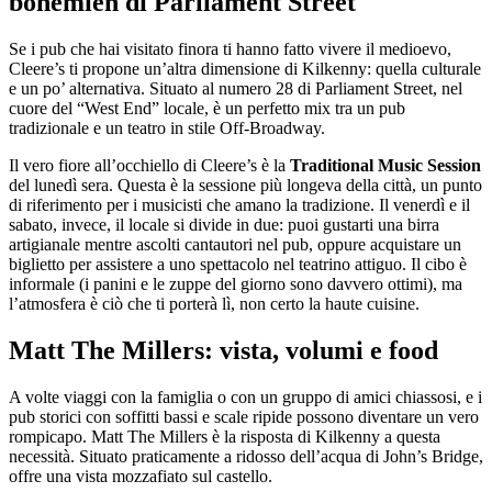
bohemien di Parliament Street
Se i pub che hai visitato finora ti hanno fatto vivere il medioevo,
Cleere’s ti propone un’altra dimensione di Kilkenny: quella culturale
e un po’ alternativa. Situato al numero 28 di Parliament Street, nel
cuore del “West End” locale, è un perfetto mix tra un pub
tradizionale e un teatro in stile Off-Broadway.
Il vero fiore all’occhiello di Cleere’s è la
Traditional Music Session
del lunedì sera. Questa è la sessione più longeva della città, un punto
di riferimento per i musicisti che amano la tradizione. Il venerdì e il
sabato, invece, il locale si divide in due: puoi gustarti una birra
artigianale mentre ascolti cantautori nel pub, oppure acquistare un
biglietto per assistere a uno spettacolo nel teatrino attiguo. Il cibo è
informale (i panini e le zuppe del giorno sono davvero ottimi), ma
l’atmosfera è ciò che ti porterà lì, non certo la haute cuisine.
Matt The Millers: vista, volumi e food
A volte viaggi con la famiglia o con un gruppo di amici chiassosi, e i
pub storici con soffitti bassi e scale ripide possono diventare un vero
rompicapo. Matt The Millers è la risposta di Kilkenny a questa
necessità. Situato praticamente a ridosso dell’acqua di John’s Bridge,
offre una vista mozzafiato sul castello.