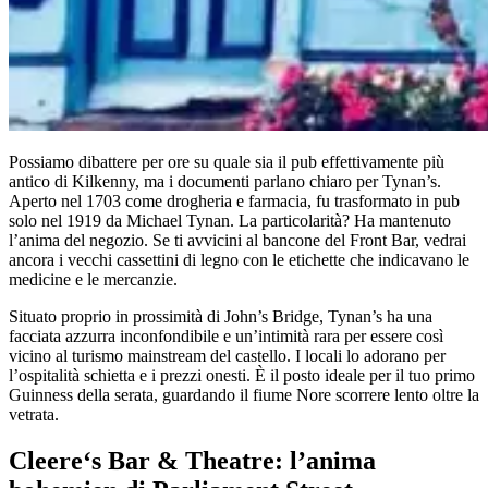
Possiamo dibattere per ore su quale sia il pub effettivamente più
antico di Kilkenny, ma i documenti parlano chiaro per Tynan’s.
Aperto nel 1703 come drogheria e farmacia, fu trasformato in pub
solo nel 1919 da Michael Tynan. La particolarità? Ha mantenuto
l’anima del negozio. Se ti avvicini al bancone del Front Bar, vedrai
ancora i vecchi cassettini di legno con le etichette che indicavano le
medicine e le mercanzie.
Situato proprio in prossimità di John’s Bridge, Tynan’s ha una
facciata azzurra inconfondibile e un’intimità rara per essere così
vicino al turismo mainstream del castello. I locali lo adorano per
l’ospitalità schietta e i prezzi onesti. È il posto ideale per il tuo primo
Guinness della serata, guardando il fiume Nore scorrere lento oltre la
vetrata.
Cleere‘s Bar
&
Theatre: l’anima