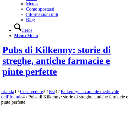
Meteo
Come spostarsi
Informazioni utili
Blog
Cerca
Menu
Menu
Pubs di Kilkenny: storie di
streghe, antiche farmacie e
pinte perfette
Irlanda
1
/
Cosa vedere
2
/
Est
3
/
Kilkenny: la capitale medievale
dell’Irlanda
4
/
Pubs di Kilkenny: storie di streghe, antiche farmacie e
pinte perfette