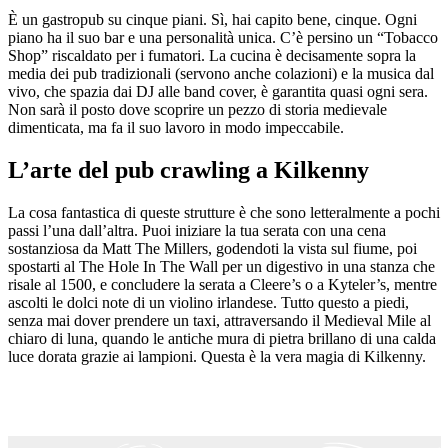
È un gastropub su cinque piani. Sì, hai capito bene, cinque. Ogni
piano ha il suo bar e una personalità unica. C’è persino un “Tobacco
Shop” riscaldato per i fumatori. La cucina è decisamente sopra la
media dei pub tradizionali (servono anche colazioni) e la musica dal
vivo, che spazia dai DJ alle band cover, è garantita quasi ogni sera.
Non sarà il posto dove scoprire un pezzo di storia medievale
dimenticata, ma fa il suo lavoro in modo impeccabile.
L’arte del pub crawling a Kilkenny
La cosa fantastica di queste strutture è che sono letteralmente a pochi
passi l’una dall’altra. Puoi iniziare la tua serata con una cena
sostanziosa da Matt The Millers, godendoti la vista sul fiume, poi
spostarti al The Hole In The Wall per un digestivo in una stanza che
risale al 1500, e concludere la serata a Cleere’s o a Kyteler’s, mentre
ascolti le dolci note di un violino irlandese. Tutto questo a piedi,
senza mai dover prendere un taxi, attraversando il Medieval Mile al
chiaro di luna, quando le antiche mura di pietra brillano di una calda
luce dorata grazie ai lampioni. Questa è la vera magia di Kilkenny.