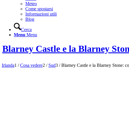
Meteo
Come spostarsi
Informazioni utili
Blog
Cerca
Menu
Menu
Blarney Castle e la Blarney Stone
Irlanda
1
/
Cosa vedere
2
/
Sud
3
/
Blarney Castle e la Blarney Stone: cos