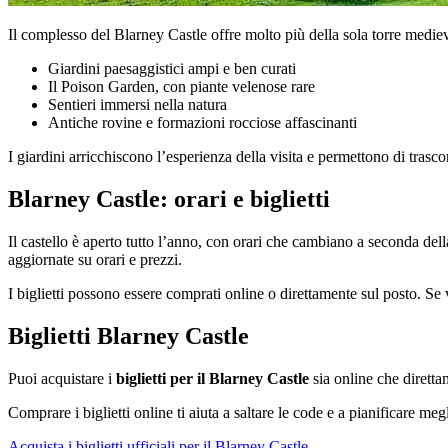
Il complesso del Blarney Castle offre molto più della sola torre mediev
Giardini paesaggistici ampi e ben curati
Il Poison Garden, con piante velenose rare
Sentieri immersi nella natura
Antiche rovine e formazioni rocciose affascinanti
I giardini arricchiscono l’esperienza della visita e permettono di trascor
Blarney Castle: orari e biglietti
Il castello è aperto tutto l’anno, con orari che cambiano a seconda dell
aggiornate su orari e prezzi.
I biglietti possono essere comprati online o direttamente sul posto. Se vi
Biglietti Blarney Castle
Puoi acquistare i
biglietti per il Blarney Castle
sia online che direttam
Comprare i biglietti online ti aiuta a saltare le code e a pianificare megl
Acquista i biglietti ufficiali per il Blarney Castle