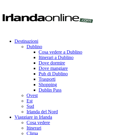
Destinazioni
Dublino
Cosa vedere a Dublino
Itinerari a Dublino
Dove dormire
Dove mangiare
Pub di Dublino
Trasporti
Shopping
Dublin Pass
Ovest
Est
Sud
Irlanda del Nord
Viaggiare in Irlanda
Cosa vedere
Itinerari
Clima