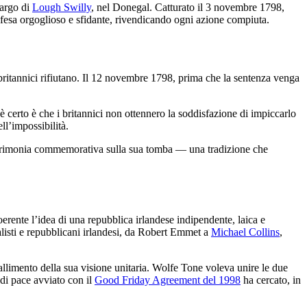
largo di
Lough Swilly
, nel Donegal. Catturato il 3 novembre 1798,
ifesa orgoglioso e sfidante, rivendicando ogni azione compiuta.
ritannici rifiutano. Il 12 novembre 1798, prima che la sentenza venga
 è certo è che i britannici non ottennero la soddisfazione di impiccarlo
ll’impossibilità.
 cerimonia commemorativa sulla sua tomba — una tradizione che
rente l’idea di una repubblica irlandese indipendente, laica e
alisti e repubblicani irlandesi, da Robert Emmet a
Michael Collins
,
allimento della sua visione unitaria. Wolfe Tone voleva unire le due
o di pace avviato con il
Good Friday Agreement del 1998
ha cercato, in