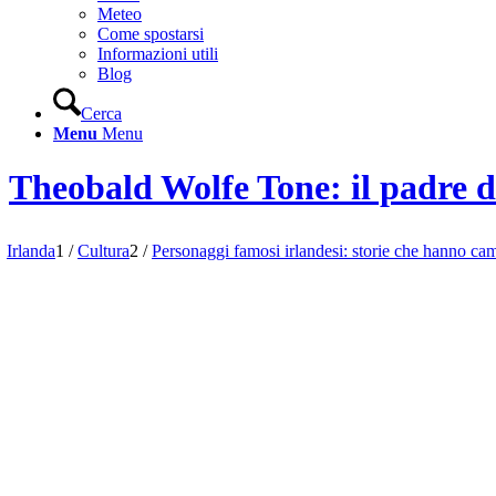
Meteo
Come spostarsi
Informazioni utili
Blog
Cerca
Menu
Menu
Theobald Wolfe Tone: il padre d
Irlanda
1
/
Cultura
2
/
Personaggi famosi irlandesi: storie che hanno ca