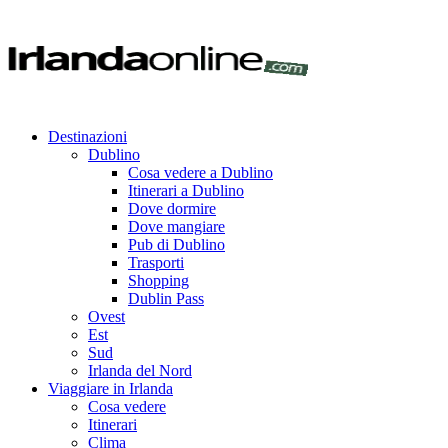
Destinazioni
Dublino
Cosa vedere a Dublino
Itinerari a Dublino
Dove dormire
Dove mangiare
Pub di Dublino
Trasporti
Shopping
Dublin Pass
Ovest
Est
Sud
Irlanda del Nord
Viaggiare in Irlanda
Cosa vedere
Itinerari
Clima