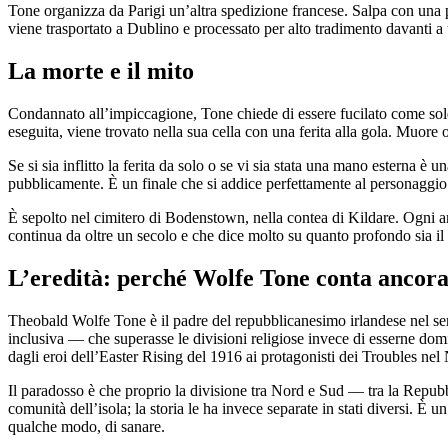
Tone organizza da Parigi un’altra spedizione francese. Salpa con una pi
viene trasportato a Dublino e processato per alto tradimento davanti 
La morte e il mito
Condannato all’impiccagione, Tone chiede di essere fucilato come sold
eseguita, viene trovato nella sua cella con una ferita alla gola. Muore
Se si sia inflitto la ferita da solo o se vi sia stata una mano esterna è
pubblicamente. È un finale che si addice perfettamente al personaggio —
È sepolto nel cimitero di Bodenstown, nella contea di Kildare. Ogni 
continua da oltre un secolo e che dice molto su quanto profondo sia il s
L’eredità: perché Wolfe Tone conta ancor
Theobald Wolfe Tone è il padre del repubblicanesimo irlandese nel sens
inclusiva — che superasse le divisioni religiose invece di esserne dom
dagli eroi dell’Easter Rising del 1916 ai protagonisti dei Troubles nel
Il paradosso è che proprio la divisione tra Nord e Sud — tra la Repubb
comunità dell’isola; la storia le ha invece separate in stati diversi. È u
qualche modo, di sanare.