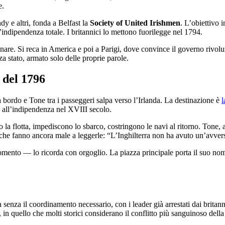
e.
y e altri, fonda a Belfast la
Society of United Irishmen
. L’obiettivo 
indipendenza totale. I britannici lo mettono fuorilegge nel 1794.
nare. Si reca in America e poi a Parigi, dove convince il governo rivolu
a stato, armato solo delle proprie parole.
 del 1796
 bordo e Tone tra i passeggeri salpa verso l’Irlanda. La destinazione è
l
ta all’indipendenza nel XVIII secolo.
 la flotta, impediscono lo sbarco, costringono le navi al ritorno. Tone,
le che fanno ancora male a leggerle: “L’Inghilterra non ha avuto un’avv
omento — lo ricorda con orgoglio. La piazza principale porta il suo nome
nza il coordinamento necessario, con i leader già arrestati dai britannici
in quello che molti storici considerano il conflitto più sanguinoso della