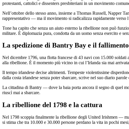
protestanti, cattolici e dissenters presbiteriani in un movimento comun
Nell’ottobre dello stesso anno, insieme a Thomas Russell, Napper Tand
rappresentativo — ma il movimento si radicalizza rapidamente verso l’
Tone ha capito che senza un aiuto esterno la ribellione non può funzio
militare. È diplomazia pura, condotta da un uomo senza esercito e senz
La spedizione di Bantry Bay e il fallimento
Nel dicembre 1796, una flotta francese di 43 navi con 15.000 soldati a
alla ribellione. È il momento più vicino in cui l’Irlanda sia mai arriva
Il tempo irlandese decise altrimenti. Tempeste violentissime disperdono
dalla costa irlandese senza poter sbarcare, scrive nel suo diario paro
La cittadina di Bantry — dove la baia porta ancora il segno di quel m
riuscì mai a sbarcare.
La ribellione del 1798 e la cattura
Nel 1798 scoppia finalmente la ribellione degli United Irishmen — ma se
si stima che tra 10.000 e 30.000 persone perdano la vita in pochi mesi, 