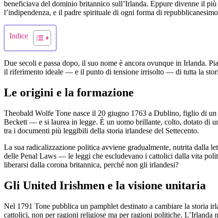
beneficiava del dominio britannico sull’Irlanda. Eppure divenne il più 
l’indipendenza, e il padre spirituale di ogni forma di repubblicanesimo 
Indice
Due secoli e passa dopo, il suo nome è ancora ovunque in Irlanda. Piazze
il riferimento ideale — e il punto di tensione irrisolto — di tutta la sto
Le origini e la formazione
Theobald Wolfe Tone nasce il 20 giugno 1763 a Dublino, figlio di un c
Beckett — e si laurea in legge. È un uomo brillante, colto, dotato di u
tra i documenti più leggibili della storia irlandese del Settecento.
La sua radicalizzazione politica avviene gradualmente, nutrita dalla lett
delle Penal Laws — le leggi che escludevano i cattolici dalla vita polit
liberarsi dalla corona britannica, perché non gli irlandesi?
Gli United Irishmen e la visione unitaria
Nel 1791 Tone pubblica un pamphlet destinato a cambiare la storia ir
cattolici, non per ragioni religiose ma per ragioni politiche. L’Irlanda