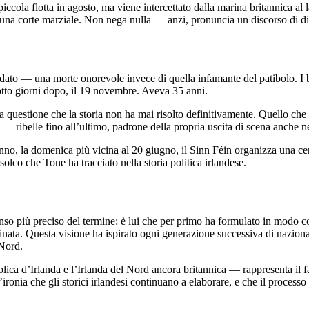
ccola flotta in agosto, ma viene intercettato dalla marina britannica al 
a una corte marziale. Non nega nulla — anzi, pronuncia un discorso di d
ato — una morte onorevole invece di quella infamante del patibolo. I b
 otto giorni dopo, il 19 novembre. Aveva 35 anni.
 una questione che la storia non ha mai risolto definitivamente. Quello che
 ribelle fino all’ultimo, padrone della propria uscita di scena anche ne
anno, la domenica più vicina al 20 giugno, il Sinn Féin organizza una
olco che Tone ha tracciato nella storia politica irlandese.
a
o più preciso del termine: è lui che per primo ha formulato in modo coe
inata. Questa visione ha ispirato ogni generazione successiva di nazion
 Nord.
lica d’Irlanda e l’Irlanda del Nord ancora britannica — rappresenta il f
n’ironia che gli storici irlandesi continuano a elaborare, e che il process