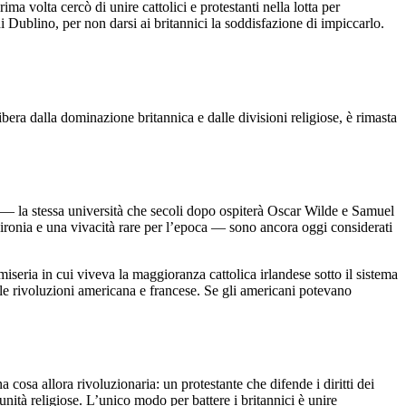
a volta cercò di unire cattolici e protestanti nella lotta per
di Dublino, per non darsi ai britannici la soddisfazione di impiccarlo.
bera dalla dominazione britannica e dalle divisioni religiose, è rimasta
— la stessa università che secoli dopo ospiterà Oscar Wilde e Samuel
n’ironia e una vivacità rare per l’epoca — sono ancora oggi considerati
 miseria in cui viveva la maggioranza cattolica irlandese sotto il sistema
r le rivoluzioni americana e francese. Se gli americani potevano
una cosa allora rivoluzionaria: un protestante che difende i diritti dei
unità religiose. L’unico modo per battere i britannici è unire