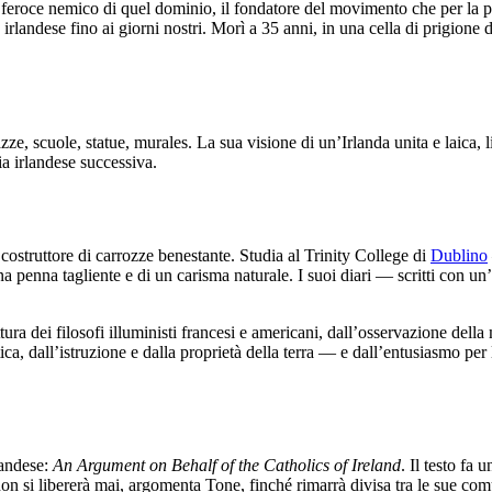
feroce nemico di quel dominio, il fondatore del movimento che per la prim
irlandese fino ai giorni nostri. Morì a 35 anni, in una cella di prigione 
, scuole, statue, murales. La sua visione di un’Irlanda unita e laica, li
ria irlandese successiva.
ostruttore di carrozze benestante. Studia al Trinity College di
Dublino
na penna tagliente e di un carisma naturale. I suoi diari — scritti con u
ura dei filosofi illuministi francesi e americani, dall’osservazione della
ica, dall’istruzione e dalla proprietà della terra — e dall’entusiasmo pe
landese:
An Argument on Behalf of the Catholics of Ireland
. Il testo fa 
 non si libererà mai, argomenta Tone, finché rimarrà divisa tra le sue com