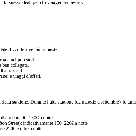
 business ideali per chi viaggia per lavoro.
le. Ecco le aree più richieste:
rna e nei pub storici.
e ben collegata.
i attrazioni.
nei e viaggi d’affari.
ella stagione. Durante l’alta stagione (da maggio a settembre), le tariff
icativamente 90–130€ a notte
fton Street): indicativamente 150–220€ a notte
te 250€ e oltre a notte