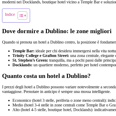
moderni nei Docklands, boutique hotel vicino a Temple Bar e soluzioni
Indice
Dove dormire a Dublino: le zone migliori
Quando si prenota un hotel a Dublino centro, la posizione è fondamenta
Temple Bar:
ideale per chi desidera immergersi nella vita nottu
Trinity College e Grafton Street:
una zona centrale, elegante 
St. Stephen’s Green:
tranquilla, ma a pochi passi dalle principal
Docklands:
un quartiere moderno, perfetto per hotel contempora
Quanto costa un hotel a Dublino?
I prezzi degli hotel a Dublino possono variare notevolmente a seconda d
vantaggiose. Prenotare in anticipo è sempre una mossa intelligente.
Economico (hotel 3 stelle, periferia o zone meno centrali): ind
Medio (hotel 3-4 stelle in zone centrali come Temple Bar o Gra
Alto (hotel 4-5 stelle, boutique hotel, Docklands): indicativamen