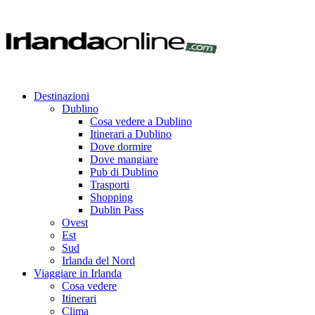
Destinazioni
Dublino
Cosa vedere a Dublino
Itinerari a Dublino
Dove dormire
Dove mangiare
Pub di Dublino
Trasporti
Shopping
Dublin Pass
Ovest
Est
Sud
Irlanda del Nord
Viaggiare in Irlanda
Cosa vedere
Itinerari
Clima