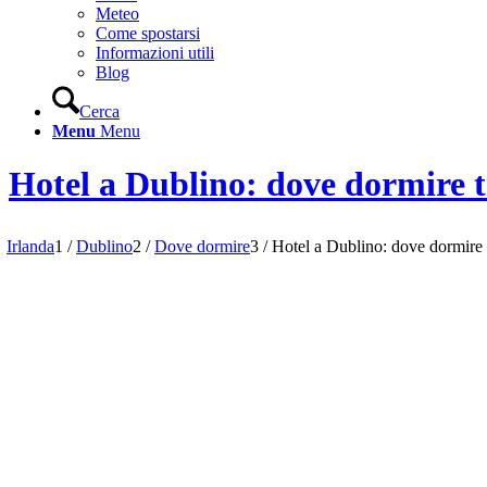
Meteo
Come spostarsi
Informazioni utili
Blog
Cerca
Menu
Menu
Hotel a Dublino: dove dormire tr
Irlanda
1
/
Dublino
2
/
Dove dormire
3
/
Hotel a Dublino: dove dormire t