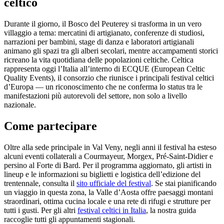
celtico
Durante il giorno, il Bosco del Peuterey si trasforma in un vero
villaggio a tema: mercatini di artigianato, conferenze di studiosi,
narrazioni per bambini, stage di danza e laboratori artigianali
animano gli spazi tra gli alberi secolari, mentre accampamenti storici
ricreano la vita quotidiana delle popolazioni celtiche. Celtica
rappresenta oggi l’Italia all’interno di ECQUE (European Celtic
Quality Events), il consorzio che riunisce i principali festival celtici
d’Europa — un riconoscimento che ne conferma lo status tra le
manifestazioni più autorevoli del settore, non solo a livello
nazionale.
Come partecipare
Oltre alla sede principale in Val Veny, negli anni il festival ha esteso
alcuni eventi collaterali a Courmayeur, Morgex, Pré-Saint-Didier e
persino al Forte di Bard. Per il programma aggiornato, gli artisti in
lineup e le informazioni su biglietti e logistica dell’edizione del
trentennale, consulta il
sito ufficiale del festival
. Se stai pianificando
un viaggio in questa zona, la Valle d’Aosta offre paesaggi montani
straordinari, ottima cucina locale e una rete di rifugi e strutture per
tutti i gusti. Per gli altri
festival celtici in Italia
, la nostra guida
raccoglie tutti gli appuntamenti stagionali.