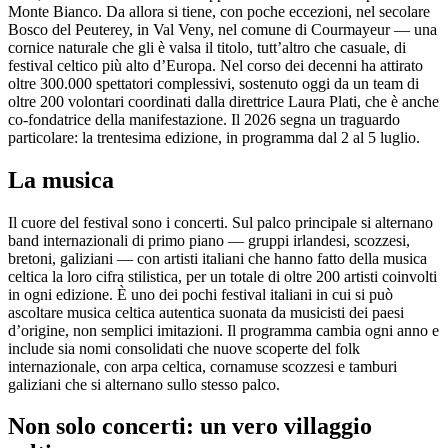
Monte Bianco. Da allora si tiene, con poche eccezioni, nel secolare
Bosco del Peuterey, in Val Veny, nel comune di Courmayeur — una
cornice naturale che gli è valsa il titolo, tutt’altro che casuale, di
festival celtico più alto d’Europa. Nel corso dei decenni ha attirato
oltre 300.000 spettatori complessivi, sostenuto oggi da un team di
oltre 200 volontari coordinati dalla direttrice Laura Plati, che è anche
co-fondatrice della manifestazione. Il 2026 segna un traguardo
particolare: la trentesima edizione, in programma dal 2 al 5 luglio.
La musica
Il cuore del festival sono i concerti. Sul palco principale si alternano
band internazionali di primo piano — gruppi irlandesi, scozzesi,
bretoni, galiziani — con artisti italiani che hanno fatto della musica
celtica la loro cifra stilistica, per un totale di oltre 200 artisti coinvolti
in ogni edizione. È uno dei pochi festival italiani in cui si può
ascoltare musica celtica autentica suonata da musicisti dei paesi
d’origine, non semplici imitazioni. Il programma cambia ogni anno e
include sia nomi consolidati che nuove scoperte del folk
internazionale, con arpa celtica, cornamuse scozzesi e tamburi
galiziani che si alternano sullo stesso palco.
Non solo concerti: un vero villaggio