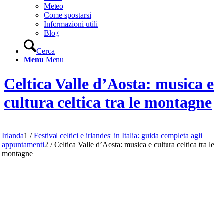
Meteo
Come spostarsi
Informazioni utili
Blog
Cerca
Menu
Menu
Celtica Valle d’Aosta: musica e
cultura celtica tra le montagne
Irlanda
1
/
Festival celtici e irlandesi in Italia: guida completa agli
appuntamenti
2
/
Celtica Valle d’Aosta: musica e cultura celtica tra le
montagne