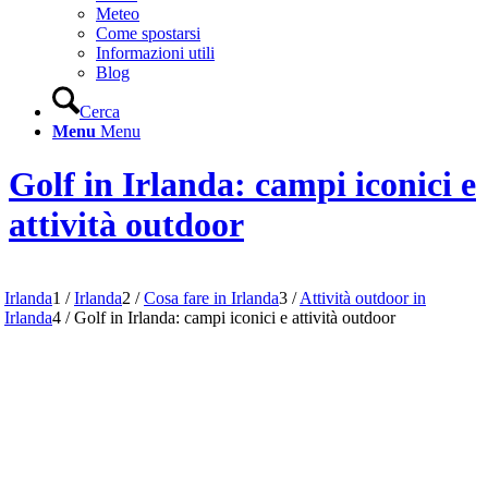
Meteo
Come spostarsi
Informazioni utili
Blog
Cerca
Menu
Menu
Golf in Irlanda: campi iconici e
attività outdoor
Irlanda
1
/
Irlanda
2
/
Cosa fare in Irlanda
3
/
Attività outdoor in
Irlanda
4
/
Golf in Irlanda: campi iconici e attività outdoor