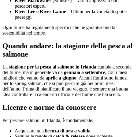
River Blackwater
(Munster) – Molto apprezzato dai
pescatori esperti
River Lee e River Laune
– Ottimi per la varietà di spot e
paesaggi
Ogni fiume ha regolamenti specifici che ne garantiscono la
sostenibilità nel tempo.
Quando andare: la stagione della pesca al
salmone
La
stagione per la pesca al salmone in Irlanda
cambia a seconda
del fiume, ma in generale va da
gennaio a settembre
, con i mesi
migliori che vanno da
aprile a giugno
. Alcuni fiumi sono famosi
per lo spring salmon, che si può pescare già nei primi mesi
dell’anno. Prima di pianificare il tuo viaggio, è sempre una buona
idea controllare il calendario ufficiale del fiume che hai scelto.
Licenze e norme da conoscere
Per pescare salmoni in Irlanda, è fondamentale:
Acquistare una
licenza di pesca valida
Seguire le regole di
catch & release
dove richieste