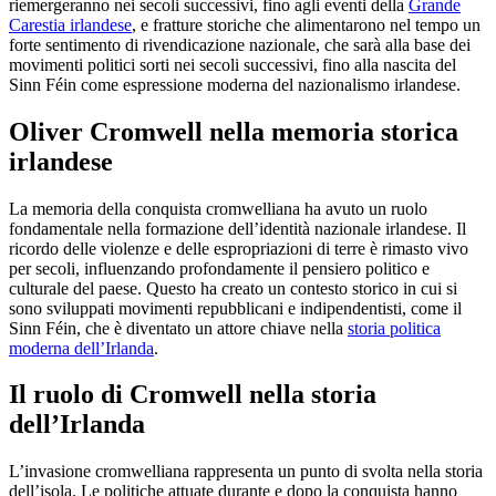
riemergeranno nei secoli successivi, fino agli eventi della
Grande
Carestia irlandese
, e fratture storiche che alimentarono nel tempo un
forte sentimento di rivendicazione nazionale, che sarà alla base dei
movimenti politici sorti nei secoli successivi, fino alla nascita del
Sinn Féin come espressione moderna del nazionalismo irlandese.
Oliver Cromwell nella memoria storica
irlandese
La memoria della conquista cromwelliana ha avuto un ruolo
fondamentale nella formazione dell’identità nazionale irlandese. Il
ricordo delle violenze e delle espropriazioni di terre è rimasto vivo
per secoli, influenzando profondamente il pensiero politico e
culturale del paese. Questo ha creato un contesto storico in cui si
sono sviluppati movimenti repubblicani e indipendentisti, come il
Sinn Féin, che è diventato un attore chiave nella
storia politica
moderna dell’Irlanda
.
Il ruolo di Cromwell nella storia
dell’Irlanda
L’invasione cromwelliana rappresenta un punto di svolta nella storia
dell’isola. Le politiche attuate durante e dopo la conquista hanno