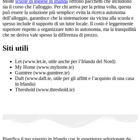
Molte
scuole di inglese in Irlanda
offrono pacchetti che includono
sia il corso che l’alloggio. Per chi arriva per la prima volta, questa
può essere la soluzione più semplice: evita la ricerca autonoma
dell’alloggio, garantisce che la sistemazione sia vicina alla scuola e
spesso include il supporto di un tutor locale. Il costo è leggermente
superiore rispetto a organizzare tutto in autonomia, ma la tranquillità
che ne deriva vale spesso la differenza di prezzo.
Siti utili
Let (www.let.ie, utile anche per l’Irlanda del Nord)
My Home (www.myhome.ie)
Gumtree (www.gumtree.ie)
Daft (www.daft.ie, utile per gli affitti e l’acquisto di una casa
in Irlanda)
Threshold (www.threshold.ie)
Pianifica il tuo viaggio in Irlanda con le esperienze selezionate da