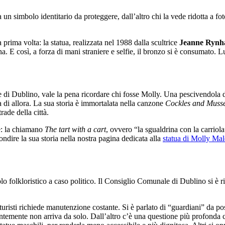
un simbolo identitario da proteggere, dall’altro chi la vede ridotta a fot
a prima volta: la statua, realizzata nel 1988 dalla scultrice
Jeanne Rynh
a. E così, a forza di mani straniere e selfie, il bronzo si è consumato. Lu
le di Dublino, vale la pena ricordare chi fosse Molly. Una pescivendola
 di allora. La sua storia è immortalata nella canzone
Cockles and Musse
ade della città.
ue: la chiamano
The tart with a cart
, ovvero “la sgualdrina con la carriola
ondire la sua storia nella nostra pagina dedicata alla
statua di Molly Ma
 folkloristico a caso politico. Il Consiglio Comunale di Dublino si è ri
 turisti richiede manutenzione costante. Si è parlato di “guardiani” da p
dentemente non arriva da solo. Dall’altro c’è una questione più profonda 