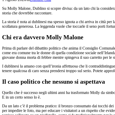
Su Molly Malone, Dublino si scopre divisa: da un lato chi la considera 
storia che dovrebbe raccontare.
La storia è nota ai dublinesi ma spesso ignota a chi arriva in città per l
scollatura generosa. La leggenda vuole che toccarle il seno porti fortun
Chi era davvero Molly Malone
Prima di parlare del dibattito politico che anima il Consiglio Comuna
come era comune tra le donne di quella condizione sociale nell’Irlanda
giovane donna morta di febbre mentre spingeva il suo carretto per le str
I dublinesi la amano con quell’ironia affettuosa che li contraddisting
tenere qualcosa di caro senza prendersi troppo sul serio. Potete approf
Il caso politico che nessuno si aspettava
Quello che è successo negli ultimi anni ha trasformato Molly da simbolo
E in un certo senso lo è.
Da un lato c’è il problema pratico: il bronzo consumato dai tocchi dei
per impedire le foto, ma per educare i visitatori a un rispetto che evi