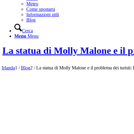
Meteo
Come spostarsi
Informazioni utili
Blog
Cerca
Menu
Menu
La statua di Molly Malone e il pr
Irlanda
1
/
Blog
2
/
La statua di Molly Malone e il problema dei turisti: D