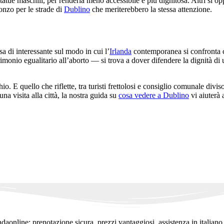
statue maschili, per renderla meno accessibile e più dignitosa. Altri si o
onzo per le strade di
Dublino
che meriterebbero la stessa attenzione.
 di interessante sul modo in cui l’
Irlanda
contemporanea si confronta co
trimonio egualitario all’aborto — si trova a dover difendere la dignità d
 E quello che riflette, tra turisti frettolosi e consiglio comunale divis
a visita alla città, la nostra guida su
cosa vedere a Dublino
vi aiuterà 
ndaonline: prenotazione sicura, prezzi vantaggiosi, assistenza in italiano