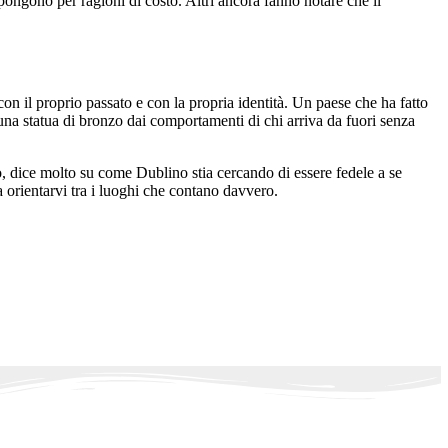
ppongono per ragioni di costo. Altri ancora fanno notare che il
n il proprio passato e con la propria identità. Un paese che ha fatto
i una statua di bronzo dai comportamenti di chi arriva da fuori senza
o, dice molto su come Dublino stia cercando di essere fedele a se
a orientarvi tra i luoghi che contano davvero.
.