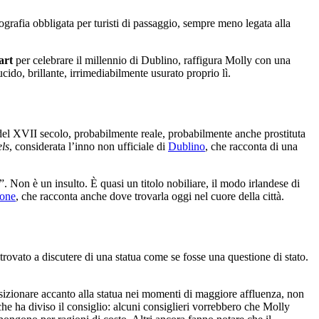
ografia obbligata per turisti di passaggio, sempre meno legata alla
art
per celebrare il millennio di Dublino, raffigura Molly con una
cido, brillante, irrimediabilmente usurato proprio lì.
 del XVII secolo, probabilmente reale, probabilmente anche prostituta
ls
, considerata l’inno non ufficiale di
Dublino
, che racconta di una
”. Non è un insulto. È quasi un titolo nobiliare, il modo irlandese di
lone
, che racconta anche dove trovarla oggi nel cuore della città.
trovato a discutere di una statua come se fosse una questione di stato.
osizionare accanto alla statua nei momenti di maggiore affluenza, non
che ha diviso il consiglio: alcuni consiglieri vorrebbero che Molly