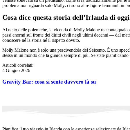
venisse sollevata su un piedistallo, come si fa tradizionalmente per le 
problema non riguarda solo Molly: ci sono altre figure femminili in br
Cosa dice questa storia dell’Irlanda di oggi
Al netto delle polemiche, la vicenda di Molly Malone racconta qualcosa
passi enormi sul fronte dei diritti civili negli ultimi decenni — dal ma
conoscere né la storia né il rispetto dovuto.
Molly Malone non è solo una pescivendola del Seicento. È uno specchio.
stessa in un mondo che la guarda sempre di più. Se state pianificando un
Articoli correlati:
4 Giugno 2026
Gravity Bar: cosa si sente davvero là su
Pianifica il tuo viaggio in Irlanda con le esperienze selezionate da Irla