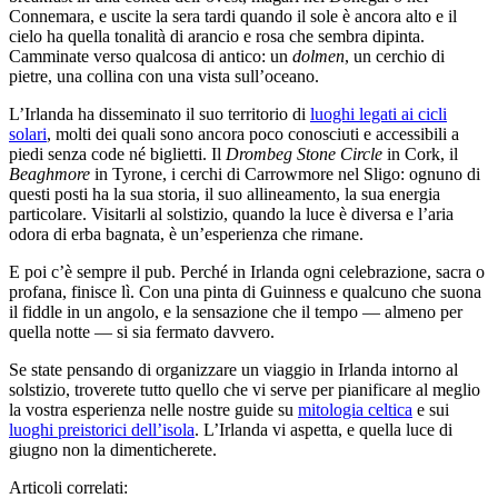
Connemara, e uscite la sera tardi quando il sole è ancora alto e il
cielo ha quella tonalità di arancio e rosa che sembra dipinta.
Camminate verso qualcosa di antico: un
dolmen
, un cerchio di
pietre, una collina con una vista sull’oceano.
L’Irlanda ha disseminato il suo territorio di
luoghi legati ai cicli
solari
, molti dei quali sono ancora poco conosciuti e accessibili a
piedi senza code né biglietti. Il
Drombeg Stone Circle
in Cork, il
Beaghmore
in Tyrone, i cerchi di Carrowmore nel Sligo: ognuno di
questi posti ha la sua storia, il suo allineamento, la sua energia
particolare. Visitarli al solstizio, quando la luce è diversa e l’aria
odora di erba bagnata, è un’esperienza che rimane.
E poi c’è sempre il pub. Perché in Irlanda ogni celebrazione, sacra o
profana, finisce lì. Con una pinta di Guinness e qualcuno che suona
il fiddle in un angolo, e la sensazione che il tempo — almeno per
quella notte — si sia fermato davvero.
Se state pensando di organizzare un viaggio in Irlanda intorno al
solstizio, troverete tutto quello che vi serve per pianificare al meglio
la vostra esperienza nelle nostre guide su
mitologia celtica
e sui
luoghi preistorici dell’isola
. L’Irlanda vi aspetta, e quella luce di
giugno non la dimenticherete.
Articoli correlati: