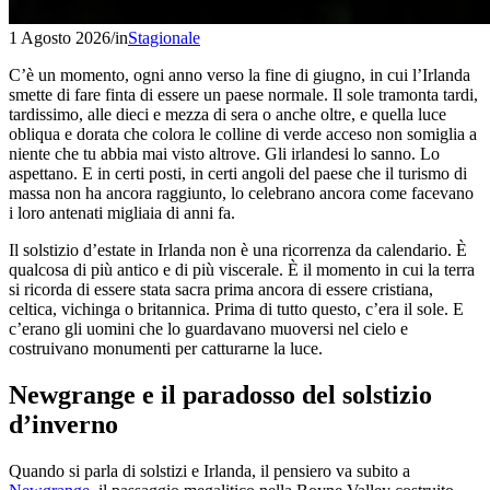
1 Agosto 2026
/
in
Stagionale
C’è un momento, ogni anno verso la fine di giugno, in cui l’Irlanda
smette di fare finta di essere un paese normale. Il sole tramonta tardi,
tardissimo, alle dieci e mezza di sera o anche oltre, e quella luce
obliqua e dorata che colora le colline di verde acceso non somiglia a
niente che tu abbia mai visto altrove. Gli irlandesi lo sanno. Lo
aspettano. E in certi posti, in certi angoli del paese che il turismo di
massa non ha ancora raggiunto, lo celebrano ancora come facevano
i loro antenati migliaia di anni fa.
Il solstizio d’estate in Irlanda non è una ricorrenza da calendario. È
qualcosa di più antico e di più viscerale. È il momento in cui la terra
si ricorda di essere stata sacra prima ancora di essere cristiana,
celtica, vichinga o britannica. Prima di tutto questo, c’era il sole. E
c’erano gli uomini che lo guardavano muoversi nel cielo e
costruivano monumenti per catturarne la luce.
Newgrange e il paradosso del solstizio
d’inverno
Quando si parla di solstizi e Irlanda, il pensiero va subito a