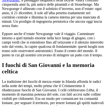
Newgrange
, il passaggio megalitico nella Boyne Valley costruito
cinquemila anni fa, più antico delle piramidi e di Stonehenge. Ma
Newgrange è allineato con il solstizio d’inverno, non d’estate: ogni
anno, il 21 dicembre, il sole all’alba penetra esattamente nel
corridoio centrale e illumina la camera interna per una manciata di
minuti. Un prodigio di ingegneria preistorica che ancora oggi lascia
senza fiato.
Eppure anche d’estate Newgrange vale il viaggio. Camminare
intorno a quel tumulo enorme nella luce lunga di giugno, con i
campi verdi che si estendono fino all’orizzonte e il silenzio interrotto
solo dal vento, fa capire qualcosa di fondamentale: questi luoghi non
erano solo osservatori astronomici. Erano il centro del mondo. Il
punto in cui gli uomini cercavano di stringere un patto con il tempo.
I fuochi di San Giovanni e la memoria
celtica
La tradizione dei fuochi di mezza estate in Irlanda affonda le radici
nella notte dei tempi, molto prima che il Cristianesimo li
ribattezzasse fuochi di San Giovanni. I celti celebravano
Litha
, il
momento di massima potenza del sole, con falò accesi sulle colline
visibili per chilometri. Era un modo per comunicare tra comunità
lontane, per segnare il territorio, per tenere lontani gli spiriti malevoli