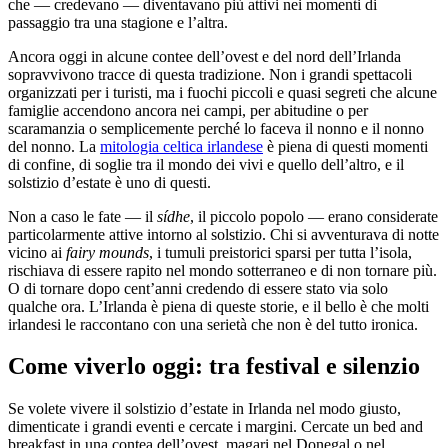
che — credevano — diventavano più attivi nei momenti di
passaggio tra una stagione e l’altra.
Ancora oggi in alcune contee dell’ovest e del nord dell’Irlanda
sopravvivono tracce di questa tradizione. Non i grandi spettacoli
organizzati per i turisti, ma i fuochi piccoli e quasi segreti che alcune
famiglie accendono ancora nei campi, per abitudine o per
scaramanzia o semplicemente perché lo faceva il nonno e il nonno
del nonno. La
mitologia celtica irlandese
è piena di questi momenti
di confine, di soglie tra il mondo dei vivi e quello dell’altro, e il
solstizio d’estate è uno di questi.
Non a caso le fate — il
sídhe
, il piccolo popolo — erano considerate
particolarmente attive intorno al solstizio. Chi si avventurava di notte
vicino ai
fairy mounds
, i tumuli preistorici sparsi per tutta l’isola,
rischiava di essere rapito nel mondo sotterraneo e di non tornare più.
O di tornare dopo cent’anni credendo di essere stato via solo
qualche ora. L’Irlanda è piena di queste storie, e il bello è che molti
irlandesi le raccontano con una serietà che non è del tutto ironica.
Come viverlo oggi: tra festival e silenzio
Se volete vivere il solstizio d’estate in Irlanda nel modo giusto,
dimenticate i grandi eventi e cercate i margini. Cercate un bed and
breakfast in una contea dell’ovest, magari nel Donegal o nel