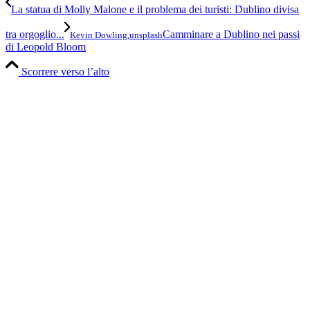
La statua di Molly Malone e il problema dei turisti: Dublino divisa
tra orgoglio...
Camminare a Dublino nei passi
Kevin Dowling,unsplash
di Leopold Bloom
Scorrere verso l’alto