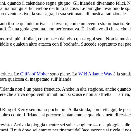
, quando il calendario segna giugno. Gli irlandesi diventano felici. Non
tura non giustificherebbe del tutto la cosa. Le famiglie invadono le spiagg
o evento estivo, la sua sagra, la sua settimana di musica tradizionale.
eggiano il sole quando arriva — davvero, come un evento straordinario. Se 
ardi. È una gioia genuina, non performativa. È il sollievo di chi sa che i
rumorosi, più affollati, con musica dal vivo quasi ogni sera. Non la music
dle e qualcun altro attacca con il bodhrán. Succede soprattutto nei paes
 critica. Le
Cliffs of Moher
sono piene. La
Wild Atlantic Way
è la strad
ara qualcosa di inaspettato sull’Irlanda.
rlanda non è un paese frenetico. Anche in alta stagione, anche quando i 
iere che arriva dopo venti minuti non si scusa e non si affretta — arriva
Ring of Kerry sembrano poche ore. Sulla strada, con i villaggi, le pecore
n altro conto. L’Irlanda si percorre lentamente, e quando smetti di resist
revisto. Arriva la pioggia mentre sei sulle scogliere — e la pioggia sulle
i. Il pub dove sei entrato per ripararti dall’acquazzone si rivela il posto