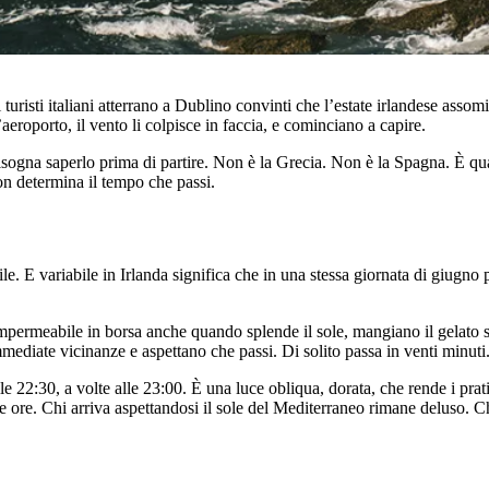
uristi italiani atterrano a Dublino convinti che l’estate irlandese assom
eroporto, il vento li colpisce in faccia, e cominciano a capire.
sogna saperlo prima di partire. Non è la Grecia. Non è la Spagna. È qu
non determina il tempo che passi.
. E variabile in Irlanda significa che in una stessa giornata di giugno pu
mpermeabile in borsa anche quando splende il sole, mangiano il gelato 
diate vicinanze e aspettano che passi. Di solito passa in venti minuti.
lle 22:30, a volte alle 23:00. È una luce obliqua, dorata, che rende i pra
 ore. Chi arriva aspettandosi il sole del Mediterraneo rimane deluso. Chi