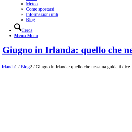
Meteo
Come spostarsi
Informazioni utili
Blog
Cerca
Menu
Menu
Giugno in Irlanda: quello che ne
Irlanda
1
/
Blog
2
/
Giugno in Irlanda: quello che nessuna guida ti dice