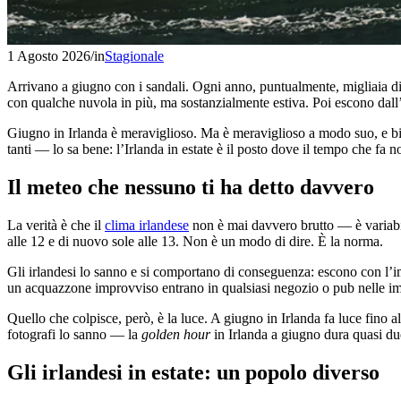
1 Agosto 2026
/
in
Stagionale
Arrivano a giugno con i sandali. Ogni anno, puntualmente, migliaia di t
con qualche nuvola in più, ma sostanzialmente estiva. Poi escono dall’a
Giugno in Irlanda è meraviglioso. Ma è meraviglioso a modo suo, e bi
tanti — lo sa bene: l’Irlanda in estate è il posto dove il tempo che fa 
Il meteo che nessuno ti ha detto davvero
La verità è che il
clima irlandese
non è mai davvero brutto — è variabile
alle 12 e di nuovo sole alle 13. Non è un modo di dire. È la norma.
Gli irlandesi lo sanno e si comportano di conseguenza: escono con l’i
un acquazzone improvviso entrano in qualsiasi negozio o pub nelle imme
Quello che colpisce, però, è la luce. A giugno in Irlanda fa luce fino a
fotografi lo sanno — la
golden hour
in Irlanda a giugno dura quasi due
Gli irlandesi in estate: un popolo diverso