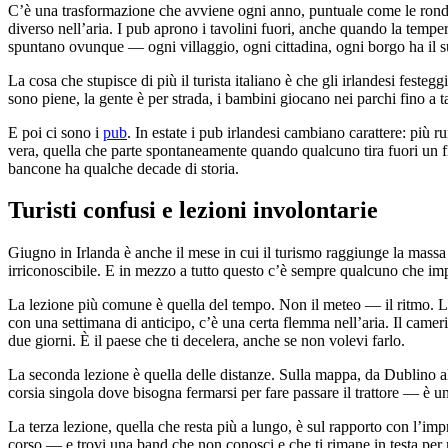
C’è una trasformazione che avviene ogni anno, puntuale come le rondini
diverso nell’aria. I pub aprono i tavolini fuori, anche quando la tempera
spuntano ovunque — ogni villaggio, ogni cittadina, ogni borgo ha il su
La cosa che stupisce di più il turista italiano è che gli irlandesi fest
sono piene, la gente è per strada, i bambini giocano nei parchi fino a t
E poi ci sono i
pub
. In estate i pub irlandesi cambiano carattere: più 
vera, quella che parte spontaneamente quando qualcuno tira fuori un fid
bancone ha qualche decade di storia.
Turisti confusi e lezioni involontarie
Giugno in Irlanda è anche il mese in cui il turismo raggiunge la massa
irriconoscibile. E in mezzo a tutto questo c’è sempre qualcuno che imp
La lezione più comune è quella del tempo. Non il meteo — il ritmo. L’I
con una settimana di anticipo, c’è una certa flemma nell’aria. Il camer
due giorni. È il paese che ti decelera, anche se non volevi farlo.
La seconda lezione è quella delle distanze. Sulla mappa, da Dublino al 
corsia singola dove bisogna fermarsi per fare passare il trattore — è u
La terza lezione, quella che resta più a lungo, è sul rapporto con l’imp
corso — e trovi una band che non conosci e che ti rimane in testa per mes