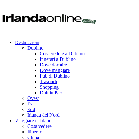
Destinazioni
Dublino
Cosa vedere a Dublino
Itinerari a Dublino
Dove dormire
Dove mangiare
Pub di Dublino
Trasporti
Shopping
Dublin Pass
Ovest
Est
Sud
Irlanda del Nord
Viaggiare in Irlanda
Cosa vedere
Itinerari
Clima