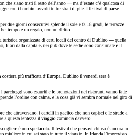
 che siano tristi il resto dell’anno — ma d’estate c’è qualcosa di
e con i bambini avvolti in tre strati di pile. I festival di paese
per due giorni consecutivi splende il sole e fa 18 gradi, le terrazze
l bel tempo è un regalo, non un diritto.
a turistica organizzata di certi locali del centro di Dublino — quella
i, fuori dalla capitale, nei pub dove le sedie sono consumate e il
a costiera più trafficata d’Europa. Dublino il venerdì sera è
parcheggi sono esauriti e le prenotazioni nei ristoranti vanno fatte
, prende l’ordine con calma, e la cosa già vi sembra normale nel giro di
 che attraversano, i cartelli in gaelico che non capisci e le strade a
ere a questa lentezza il viaggio comincia davvero.
 scogliere è uno spettacolo. Il festival che pensavi chiuso è ancora in
 migliore in cui sei stato in tutto il viaggio. In Irlanda l’imprevisto