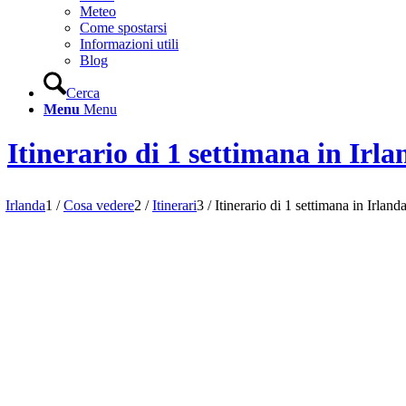
Meteo
Come spostarsi
Informazioni utili
Blog
Cerca
Menu
Menu
Itinerario di 1 settimana in Irla
Irlanda
1
/
Cosa vedere
2
/
Itinerari
3
/
Itinerario di 1 settimana in Irland