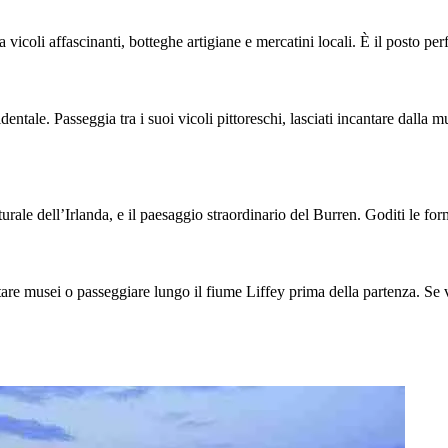
vicoli affascinanti, botteghe artigiane e mercatini locali. È il posto perfet
ntale. Passeggia tra i suoi vicoli pittoreschi, lasciati incantare dalla mu
urale dell’Irlanda, e il paesaggio straordinario del Burren. Goditi le for
tare musei o passeggiare lungo il fiume Liffey prima della partenza. Se 