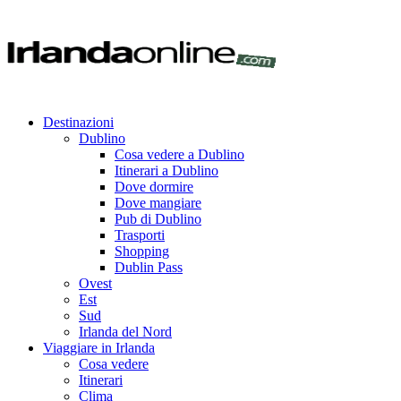
Destinazioni
Dublino
Cosa vedere a Dublino
Itinerari a Dublino
Dove dormire
Dove mangiare
Pub di Dublino
Trasporti
Shopping
Dublin Pass
Ovest
Est
Sud
Irlanda del Nord
Viaggiare in Irlanda
Cosa vedere
Itinerari
Clima