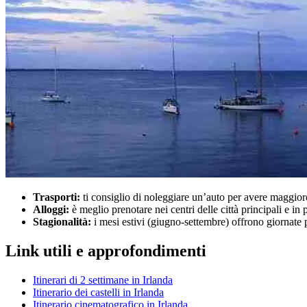
Trasporti:
ti consiglio di noleggiare un’auto per avere maggiore
Alloggi:
è meglio prenotare nei centri delle città principali e in 
Stagionalità:
i mesi estivi (giugno-settembre) offrono giornate 
Link utili e approfondimenti
Itinerari di 2 settimane in Irlanda
Itinerario dei castelli in Irlanda
Itinerario cinematografico in Irlanda